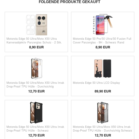
FOLGENDE PRODUKTE GEKAUFT
Motorola Edge 50 Ultra/Moto X50 Ultra
Motorola Edge 50 Pro/50 Ultra/50 Fusion Full
Kameraobjektiv Panzerglas Schutz - 2 Stk.
Cover Panzerglas - 9H - Schwarz Rand
8,90 EUR
8,90 EUR
Motorola Edge 50 Ultra/Moto X50 Ultra Imak
Motorola Edge 50 Ultra LCD Display
Drop-Proof TPU Hülle - Durchsichtig
12,70 EUR
89,90 EUR
Motorola Edge 50 Ultra/Moto X50 Ultra Imak
Motorola Edge 50 Ultra/Moto X50 Ultra Imak
Drop-Proof TPU Hülle - Schwarz
Drop-Proof TPU Hülle - Durchsichtig Schwarz
12,70 EUR
12,70 EUR