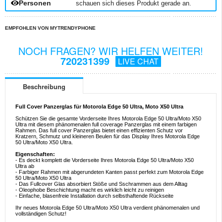
Personen
schauen sich dieses Produkt gerade an.
EMPFOHLEN VON MYTRENDYPHONE
NOCH FRAGEN? WIR HELFEN WEITER!
720231399
LIVE CHAT
Beschreibung
Full Cover Panzerglas für Motorola Edge 50 Ultra, Moto X50 Ultra
Schützen Sie die gesamte Vorderseite Ihres Motorola Edge 50 Ultra/Moto X50
Ultra mit diesem phänomenalen full coverage Panzerglas mit einem farbigen
Rahmen. Das full cover Panzerglas bietet einen effizienten Schutz vor
Kratzern, Schmutz und kleineren Beulen für das Display Ihres Motorola Edge
50 Ultra/Moto X50 Ultra.
Eigenschaften:
- Es deckt komplett die Vorderseite Ihres Motorola Edge 50 Ultra/Moto X50
Ultra ab
- Farbiger Rahmen mit abgerundeten Kanten passt perfekt zum Motorola Edge
50 Ultra/Moto X50 Ultra
- Das Fullcover Glas absorbiert Stöße und Sschrammen aus dem Alltag
- Oleophobe Beschichtung macht es wirklich leicht zu reinigen
- Einfache, blasenfreie Installation durch selbsthaftende Rückseite
Ihr neues Motorola Edge 50 Ultra/Moto X50 Ultra verdient phänomenalen und
vollständigen Schutz!