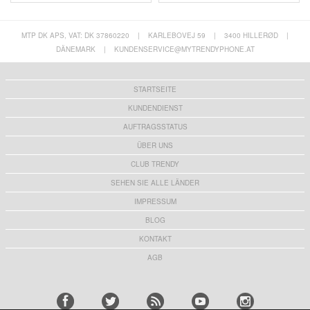
MTP DK APS, VAT: DK 37860220
|
KARLEBOVEJ 59
|
3400 HILLERØD
|
DÄNEMARK
|
KUNDENSERVICE@MYTRENDYPHONE.AT
STARTSEITE
KUNDENDIENST
AUFTRAGSSTATUS
ÜBER UNS
CLUB TRENDY
SEHEN SIE ALLE LÄNDER
IMPRESSUM
BLOG
KONTAKT
AGB