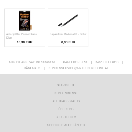
Anti-Splitter PanzerGlass
Kapazitiver Bedienstift - Schw
Disp
15,30 EUR
8,90 EUR
MTP DK APS, VAT: DK 37860220
|
KARLEBOVEJ 59
|
3400 HILLERØD
|
DÄNEMARK
|
KUNDENSERVICE@MYTRENDYPHONE.AT
STARTSEITE
KUNDENDIENST
AUFTRAGSSTATUS
ÜBER UNS
CLUB TRENDY
SEHEN SIE ALLE LÄNDER