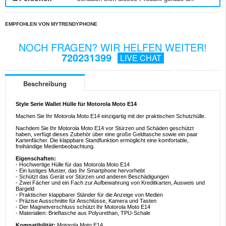
EMPFOHLEN VON MYTRENDYPHONE
NOCH FRAGEN? WIR HELFEN WEITER!
720231399
LIVE CHAT
Beschreibung
Style Serie Wallet Hülle für Motorola Moto E14
Machen Sie Ihr Motorola Moto E14 einzigartig mit der praktischen Schutzhülle.
Nachdem Sie Ihr Motorola Moto E14 vor Stürzen und Schäden geschützt
haben, verfügt dieses Zubehör über eine große Geldtasche sowie ein paar
Kartenfächer. Die klappbare Standfunktion ermöglicht eine komfortable,
freihändige Medienbeobachtung.
Eigenschaften:
- Hochwertige Hülle für das Motorola Moto E14
- Ein lustiges Muster, das Ihr Smartphone hervorhebt
- Schützt das Gerät vor Stürzen und anderen Beschädigungen
- Zwei Fächer und ein Fach zur Aufbewahrung von Kreditkarten, Ausweis und
Bargeld
- Praktischer klappbarer Ständer für die Anzeige von Medien
- Präzise Ausschnitte für Anschlüsse, Kamera und Tasten
- Der Magnetverschluss schützt Ihr Motorola Moto E14
- Materialien: Brieftasche aus Polyurethan, TPU-Schale
Kompatibilität:
Motorola Moto E14