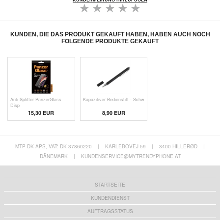
KUNDENMEINUNG HINZUFÜGEN
KUNDEN, DIE DAS PRODUKT GEKAUFT HABEN, HABEN AUCH NOCH
FOLGENDE PRODUKTE GEKAUFT
Anti-Splitter PanzerGlass
Kapazitiver Bedienstift - Schw
Disp
15,30 EUR
8,90 EUR
MTP DK APS, VAT: DK 37860220
|
KARLEBOVEJ 59
|
3400 HILLERØD
|
DÄNEMARK
|
KUNDENSERVICE@MYTRENDYPHONE.AT
STARTSEITE
KUNDENDIENST
AUFTRAGSSTATUS