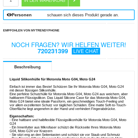
Personen
schauen sich dieses Produkt gerade an.
EMPFOHLEN VON MYTRENDYPHONE
NOCH FRAGEN? WIR HELFEN WEITER!
720231399
LIVE CHAT
Beschreibung
Liquid Silikonhülle für Motorola Moto G04, Moto G24
Einfach ist immer das Beste! Schützen Sie Ihr Motorola Moto G04, Moto G24
mit dieser flüssigen Silikonhülle.
Eine perfekte Schutzhülle für Motorola Moto G04, Moto G24 aus weichem, aber
haltbarem Flüssigsilikon. Das Liquid Silicone Case für das Motorola Moto G04,
Moto G24 bietet eine ideale Passform, ein geschmeidiges Touch-Feeling und
vor allem exzellenten Schutz vor täglichen Schäden. Eine matte Soft-to-Touch-
Oberfläche liegt angenehm in der Hand und verhindert Fingerabdrücke.
Eigenschaften:
- Eine haltbare und halbflexible Flüssigsilikonhülle für Motorola Moto G04, Moto
G24
- Ein Innenfutter aus Mikrofaser schützt die Rückseite Ihres Motorola Moto
G04, Moto G24 vor Kratzern
- Sie sitzt eng an den Seitentasten und schützt sie vor Staub und Schmutz