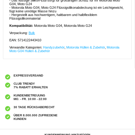
- Das flüssige Silikon-Etui sorgt für großartigen Schutz für Ihr Motorola Moto
G04, Moto G24
- Motorola Moto G04, Moto G24 Flüssigsilikonabdeckung ist ein Leichtgewicht,
fügt keine unnötige Masse hinzu
- Hergestellt aus hochwertigem, haltbarem und halbflexiblem
Flüssigsilikonmaterial
Kompatibilität:
Motorola Moto G04, Motorola Moto G24
Verpackung:
Bulk
EAN: 5714122443410
Verwandte Kategorien:
Handyzubehör
,
Motorola Hüllen & Zubehör
,
Motorola
Moto G04 Hüllen & Zubehör
EXPRESSVERSAND
CLUB TRENDY
7% RABATT ERHALTEN
KUNDENBETREUUNG
MO. - FR. 10:00 - 22:00
30 TAGE RÜCKGABERECHT
ÜBER 8.000.000 ZUFRIEDENE
KUNDEN