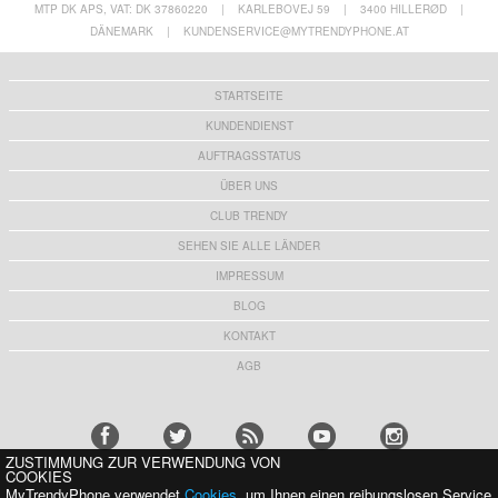
MTP DK APS, VAT: DK 37860220
|
KARLEBOVEJ 59
|
3400 HILLERØD
|
DÄNEMARK
|
KUNDENSERVICE@MYTRENDYPHONE.AT
STARTSEITE
KUNDENDIENST
AUFTRAGSSTATUS
ÜBER UNS
CLUB TRENDY
SEHEN SIE ALLE LÄNDER
IMPRESSUM
BLOG
KONTAKT
AGB
ZUSTIMMUNG ZUR VERWENDUNG VON
COOKIES
MyTrendyPhone verwendet
Cookies
, um Ihnen einen reibungslosen Service