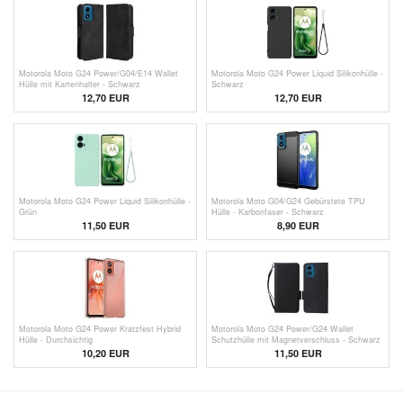
Motorola Moto G24 Power/G04/E14 Wallet
Motorola Moto G24 Power Liquid Silikonhülle -
Hülle mit Kartenhalter - Schwarz
Schwarz
12,70 EUR
12,70 EUR
Motorola Moto G24 Power Liquid Silikonhülle -
Motorola Moto G04/G24 Gebürstete TPU
Grün
Hülle - Karbonfaser - Schwarz
11,50 EUR
8,90 EUR
Motorola Moto G24 Power Kratzfest Hybrid
Motorola Moto G24 Power/G24 Wallet
Hülle - Durchsichtig
Schutzhülle mit Magnetverschluss - Schwarz
10,20 EUR
11,50 EUR