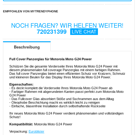
EMPFOHLEN VON MYTRENDYPHONE
NOCH FRAGEN? WIR HELFEN WEITER!
720231399
LIVE CHAT
Beschreibung
Full Cover Panzerglas für Motorola Moto G24 Power
Schützen Sie die gesamte Vorderseite Ihres Motorola Moto G24 Power mit
diesem phänomenalen full coverage Panzerglas mit einem farbigen Rahmen.
Das full cover Panzerglas bietet einen effizienten Schutz vor Kratzern, Schmutz
und kleineren Beulen für das Display Ihres Motorola Moto G24 Power.
Eigenschaften:
- Es deckt komplett die Vorderseite Ihres Motorola Moto G24 Power ab
- Farbiger Rahmen mit abgerundeten Kanten passt perfekt zum Motorola Moto
G24 Power
- Das Fullcover Glas absorbiert Stöße und Sschrammen aus dem Alltag
- Oleophobe Beschichtung macht es wirklich leicht zu reinigen
- Einfache, blasenfreie Installation durch selbsthaftende Rückseite
Ihr neues Motorola Moto G24 Power verdient phänomenalen und vollständigen
Schutz!
Kompatibilität:
Motorola Moto G24 Power
Verpackung:
Euroblister