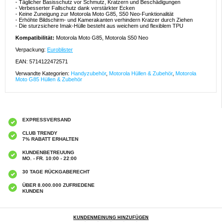
- Täglicher Basisschutz vor Schmutz, Kratzern und Beschädigungen
- Verbesserter Fallschutz dank verstärkter Ecken
- Keine Zuneigung zur Motorola Moto G85, S50 Neo-Funktionalität
- Erhöhte Bildschirm- und Kamerakanten verhindern Kratzer durch Ziehen
- Die sturzsichere Imak-Hülle besteht aus weichem und flexiblem TPU
Kompatibilität:
Motorola Moto G85, Motorola S50 Neo
Verpackung:
Euroblister
EAN: 5714122472571
Verwandte Kategorien:
Handyzubehör
,
Motorola Hüllen & Zubehör
,
Motorola
Moto G85 Hüllen & Zubehör
EXPRESSVERSAND
CLUB TRENDY
7% RABATT ERHALTEN
KUNDENBETREUUNG
MO. - FR. 10:00 - 22:00
30 TAGE RÜCKGABERECHT
ÜBER 8.000.000 ZUFRIEDENE
KUNDEN
KUNDENMEINUNG HINZUFÜGEN