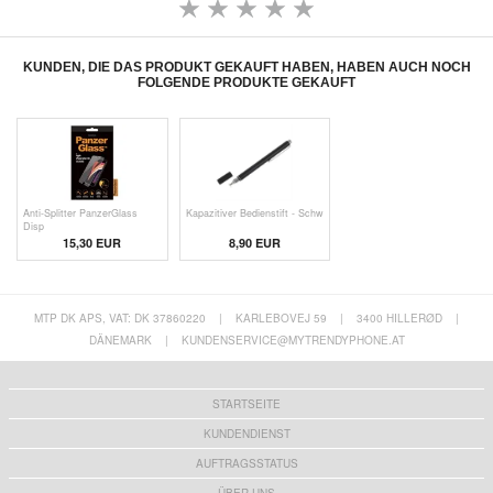
KUNDEN, DIE DAS PRODUKT GEKAUFT HABEN, HABEN AUCH NOCH
FOLGENDE PRODUKTE GEKAUFT
Anti-Splitter PanzerGlass
Kapazitiver Bedienstift - Schw
Disp
15,30 EUR
8,90 EUR
MTP DK APS, VAT: DK 37860220
|
KARLEBOVEJ 59
|
3400 HILLERØD
|
DÄNEMARK
|
KUNDENSERVICE@MYTRENDYPHONE.AT
STARTSEITE
KUNDENDIENST
AUFTRAGSSTATUS