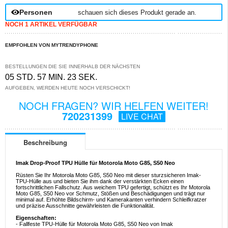
Personen
schauen sich dieses Produkt gerade an.
NOCH 1 ARTIKEL VERFÜGBAR
EMPFOHLEN VON MYTRENDYPHONE
BESTELLUNGEN DIE SIE INNERHALB DER NÄCHSTEN
05 STD. 57 MIN. 22 SEK.
AUFGEBEN, WERDEN HEUTE NOCH VERSCHICKT!
NOCH FRAGEN? WIR HELFEN WEITER!
720231399
LIVE CHAT
Beschreibung
Imak Drop-Proof TPU Hülle für Motorola Moto G85, S50 Neo
Rüsten Sie Ihr Motorola Moto G85, S50 Neo mit dieser sturzsicheren Imak-
TPU-Hülle aus und bieten Sie ihm dank der verstärkten Ecken einen
fortschrittlichen Fallschutz. Aus weichem TPU gefertigt, schützt es Ihr Motorola
Moto G85, S50 Neo vor Schmutz, Stößen und Beschädigungen und trägt nur
minimal auf. Erhöhte Bildschirm- und Kamerakanten verhindern Schleifkratzer
und präzise Ausschnitte gewährleisten die Funktionalität.
Eigenschaften:
- Fallfeste TPU-Hülle für Motorola Moto G85, S50 Neo von Imak