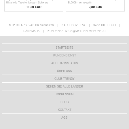
Ultrahelle Taschenlampe - Schwarz
BL0008 - Armeegrün
11,50 EUR
9,80
EUR
MTP DK APS, VAT: DK 37860220
|
KARLEBOVEJ 59
|
3400 HILLERØD
|
DÄNEMARK
|
KUNDENSERVICE@MYTRENDYPHONE.AT
STARTSEITE
KUNDENDIENST
AUFTRAGSSTATUS
ÜBER UNS
CLUB TRENDY
SEHEN SIE ALLE LÄNDER
IMPRESSUM
BLOG
KONTAKT
AGB