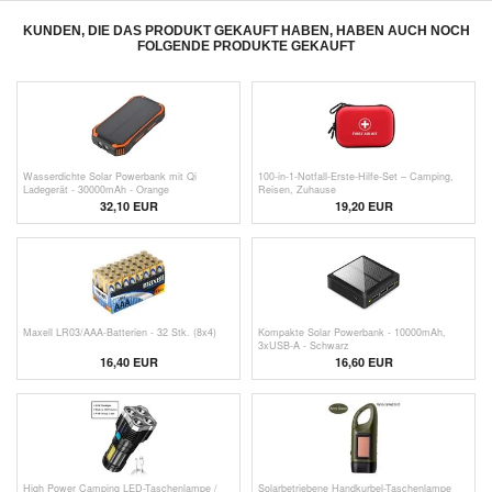
KUNDEN, DIE DAS PRODUKT GEKAUFT HABEN, HABEN AUCH NOCH
FOLGENDE PRODUKTE GEKAUFT
Wasserdichte Solar Powerbank mit Qi
100-in-1-Notfall-Erste-Hilfe-Set – Camping,
Ladegerät - 30000mAh - Orange
Reisen, Zuhause
32,10
EUR
19,20
EUR
Maxell LR03/AAA-Batterien - 32 Stk. (8x4)
Kompakte Solar Powerbank - 10000mAh,
3xUSB-A - Schwarz
16,40 EUR
16,60
EUR
High Power Camping LED-Taschenlampe /
Solarbetriebene Handkurbel-Taschenlampe