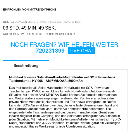
EMPFOHLEN VON MYTRENDYPHONE
BESTELLUNGEN DIE SIE INNERHALB DER NÄCHSTEN
03 STD. 49 MIN. 48 SEK.
AUFGEBEN, WERDEN HEUTE NOCH VERSCHICKT!
NOCH FRAGEN? WIR HELFEN WEITER!
720231399
LIVE CHAT
Beschreibung
Multifunktionales Solar-Handkurbel-Notfallradio mit SOS, Powerbank,
Taschenlampe HY-068 - AM/FM/NOAA, 5000mAh
Das multifunktionale Solar-Handkurbel-Notfallradio mit SOS, Powerbank,
Taschenlampe HY-068 ist ein Muss für jede Notfall- oder Outdoor-Survival-
Situation. Mit seinem AM/FM/NOAA-Radio können Sie aktuelle Informationen
und Wettervorhersagen empfangen, während der Kopfhöreranschluss das
private Hören von Musik, Nachrichten und Talkshows ermöglicht. Im Notfall
kann der SOS-Alarm aktiviert werden, der eine laute Sirene ertönen lässt und
das Fernlicht aufleuchten lässt, damit Sie schneller Hilfe bekommen. Die
eingebaute helle Taschenlampe und das Leselicht machen das Gerät zum
idealen Begleiter beim Camping, und das Solarpanel ermöglicht das Aufladen in
jeder Situation. Mit mehreren Möglichkeiten zum Aufladen, einschließlich Typ-C-
Kabel, Handkurbel und 3 AAA-Batterien, ist dieses Notfunkgerät ein vielseitiges
und unverzichtbares Werkzeug für jede Überlebenssituation.