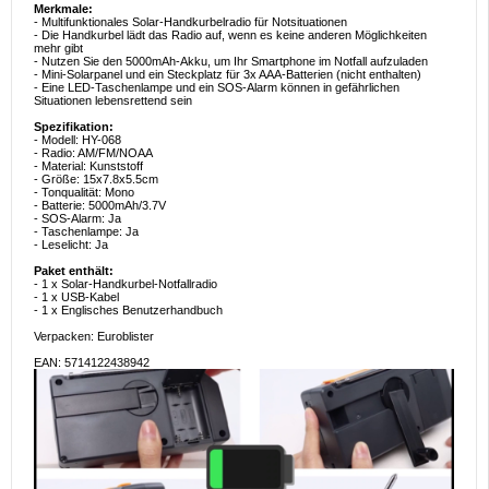
Merkmale:
- Multifunktionales Solar-Handkurbelradio für Notsituationen
- Die Handkurbel lädt das Radio auf, wenn es keine anderen Möglichkeiten
mehr gibt
- Nutzen Sie den 5000mAh-Akku, um Ihr Smartphone im Notfall aufzuladen
- Mini-Solarpanel und ein Steckplatz für 3x AAA-Batterien (nicht enthalten)
- Eine LED-Taschenlampe und ein SOS-Alarm können in gefährlichen
Situationen lebensrettend sein
Spezifikation:
- Modell: HY-068
- Radio: AM/FM/NOAA
- Material: Kunststoff
- Größe: 15x7.8x5.5cm
- Tonqualität: Mono
- Batterie: 5000mAh/3.7V
- SOS-Alarm: Ja
- Taschenlampe: Ja
- Leselicht: Ja
Paket enthält:
- 1 x Solar-Handkurbel-Notfallradio
- 1 x USB-Kabel
- 1 x Englisches Benutzerhandbuch
Verpacken: Euroblister
EAN: 5714122438942