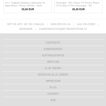
3-in-1 Tragbare Kabellose Ladestation für
Panzerglas - 9Hs Classic Fit Privacy iPhone
Apple Watch, iPhone, AirPods - Weiß
13 Pro Max/14 Plus Panzerglas - 9H
25,60 EUR
26,30 EUR
MTP DK APS, VAT: DK 37860220
|
KARLEBOVEJ 59
|
3400 HILLERØD
|
DÄNEMARK
|
KUNDENSERVICE@MYTRENDYPHONE.AT
STARTSEITE
KUNDENDIENST
AUFTRAGSSTATUS
ÜBER UNS
CLUB TRENDY
SEHEN SIE ALLE LÄNDER
IMPRESSUM
BLOG
KONTAKT
AGB