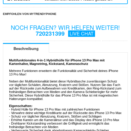
EMPFOHLEN VON MYTRENDYPHONE
NOCH FRAGEN? WIR HELFEN WEITER!
720231399
LIVE CHAT
Beschreibung
Multifunktionales 4-in-1 Hybridhülle für iPhone 13 Pro Max mit
Kartenhalter, Magnetring, Kickstand, Kameraschutz
Mehrere Funktionen erweitern die Funktionalität und Sicherheit deines iPhone
13 Pro Max!
Neben der Multifunktionalität bietet diese Hybridtasche zuverlässigen Schutz
vor täglichen Schäden, Abnutzung, Kratzern und Stößen. Nutzen Sie das Fach
auf der Rückseite zum Aufbewahren von Kreditkarten, den Ring-Kickstand zum
freihändigen Betrachten von Medien und den Kamera-Schieberegler für mehr
Sicherheit. Diese Hybridhülle für das iPhone 13 Pro Max ist mit magnetischen
Halterungen kompatibel.
Eigenschaften:
- Hybrid Hülle für iPhone 13 Pro Max mit zahlreichen Funktionen
- Verwahre deine wichtige Kreditkarte auf der Rückseite des iPhone 13 Pro Max
- Schutz vor täglicher Abnutzung, Kratzern, Stößen und Schlägen
- Erhöhte Kanten um die Kameralinse und das Display des iPhone 13 Pro Max
- Drehbarer Kickstandring verbessert die Griffigkeit und ermöglicht das
freihändige Betrachten von Medien
- Verbesserte Sicherheit dank abnehmbarem Kameraobjektiv-Schieber