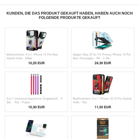
KUNDEN, DIE DAS PRODUKT GEKAUFT HABEN, HABEN AUCH NOCH
FOLGENDE PRODUKTE GEKAUFT
Multifunktions 4-in-1 iPhone 13 Pro Max
Spigen Glas.tR Ez Fit Privacy iPhone 13 Pro
Hybrid Hülle - Silber
Max Panzerglas - 9H - 2 Stk.
10,20 EUR
24,30 EUR
2-in-1 Universal Kapazitiver Eingabestift - 4
Multifunktions 4-in-1 iPhone 12/12 Pro Hybrid
Stk. - Rot / Purpur
Hülle - Rot
15,30 EUR
11,50 EUR