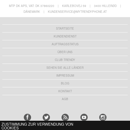
MTP DK APS, VAT: DK 37860220
|
KARLEBOVEJ 59
|
3400 HILLERØD
|
DÄNEMARK
|
KUNDENSERVICE@MYTRENDYPHONE.AT
STARTSEITE
KUNDENDIENST
AUFTRAGSSTATUS
ÜBER UNS
CLUB TRENDY
SEHEN SIE ALLE LÄNDER
IMPRESSUM
BLOG
KONTAKT
AGB
ZUSTIMMUNG ZUR VERWENDUNG VON
COOKIES