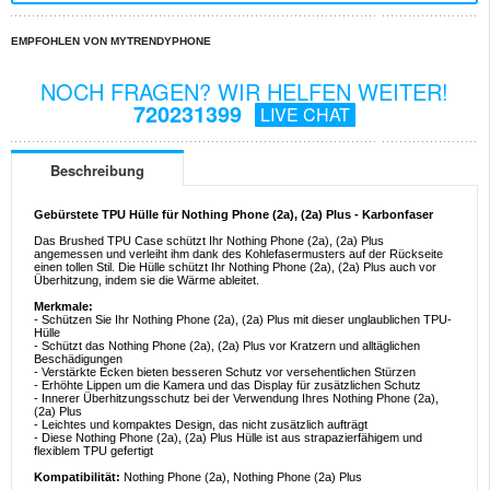
EMPFOHLEN VON MYTRENDYPHONE
NOCH FRAGEN? WIR HELFEN WEITER!
720231399
LIVE CHAT
Beschreibung
Gebürstete TPU Hülle für Nothing Phone (2a), (2a) Plus - Karbonfaser
Das Brushed TPU Case schützt Ihr Nothing Phone (2a), (2a) Plus
angemessen und verleiht ihm dank des Kohlefasermusters auf der Rückseite
einen tollen Stil. Die Hülle schützt Ihr Nothing Phone (2a), (2a) Plus auch vor
Überhitzung, indem sie die Wärme ableitet.
Merkmale:
- Schützen Sie Ihr Nothing Phone (2a), (2a) Plus mit dieser unglaublichen TPU-
Hülle
- Schützt das Nothing Phone (2a), (2a) Plus vor Kratzern und alltäglichen
Beschädigungen
- Verstärkte Ecken bieten besseren Schutz vor versehentlichen Stürzen
- Erhöhte Lippen um die Kamera und das Display für zusätzlichen Schutz
- Innerer Überhitzungsschutz bei der Verwendung Ihres Nothing Phone (2a),
(2a) Plus
- Leichtes und kompaktes Design, das nicht zusätzlich aufträgt
- Diese Nothing Phone (2a), (2a) Plus Hülle ist aus strapazierfähigem und
flexiblem TPU gefertigt
Kompatibilität:
Nothing Phone (2a), Nothing Phone (2a) Plus