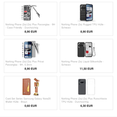
Nothing Phone (2a)/(2a) Plus Panzerglas - 9H
Nothing Phone (2a) Rugged TPU Hülle -
- Case Friendly - Durchsichtig
Schwarz
8,90 EUR
8,90 EUR
Nothing Phone (2a)/(2a) Plus Privat
Nothing Phone (2a) Liquid Silikonhülle -
Panzerglas - 9H, 0.3mm
Schwarz
8,90 EUR
11,50 EUR
Card Set Series Samsung Galaxy Note20
Nothing Phone (2a)/(2a) Plus Rutschfeste
Wallet Hülle - Braun
TPU Hülle - Durchsichtig
0,60
EUR
6,30 EUR