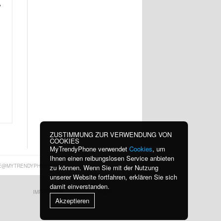
,
ZUSTIMMUNG ZUR VERWENDUNG VON
COOKIES
MyTrendyPhone verwendet
Cookies
, um
Ihnen einen reibungslosen Service anbieten
E@MYTRENDYPHONE.AT
zu können. Wenn Sie mit der Nutzung
unserer Website fortfahren, erklären Sie sich
damit einverstanden.
IMPRESSUM
BLOG
Akzeptieren