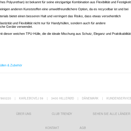
es Polyurethan) ist bekannt für seine einzigartige Kombination aus Flexibilität und Festigkeit
 einigen anderen Kunststoffen eine umweltfreundlichere Option, da es recycelbar ist und bei
terials bietet einen besseren Halt und verringert das Risiko, dass etwas versehentlich
lastizität und Flexibilität nicht nur für Handyhüllen, sondern auch für andere
sche Geräte verwendet.
mit dieser weichen TPU-Hülle, die die ideale Mischung aus Schutz, Eleganz und Praktikabilität
üllen & Zubehör
7860220
|
KARLEBOVEJ 59
|
3400 HILLERØD
|
DÄNEMARK
|
KUNDENSERVIC
ÜBER UNS
CLUB TRENDY
SEHEN SIE ALLE LÄNDER
KONTAKT
AGB