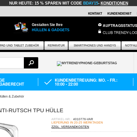
NUR HEUTE:
15 % SPAREN MIT CODE
BDAY15
-
KONDITIONEN
KONTAKT
KUNDENDIENST
Gestalten Sie Ihre
AUFTRAGSSTATU
HÜLLEN & GADGETS
CLUB TRENDY-LOG
IPAD UND TABLET ZUBEHÖR
REPARATUR
SMARTPHONES UND HANDYS
NOTFAL
AGE
KUNDENBETREUUNG: MO. - FR.:
GABERECHT
10:00 - 22:00
Hüllen & Zubehör
NTI-RUTSCH TPU HÜLLE
ARTIKEL-NR.:
4010776-VAR
LIEFERUNG IN 20-25 WERKTAGEN
ZZGL. VERSANDKOSTEN