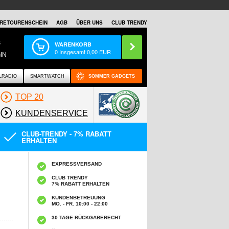
RETOURENSCHEIN
AGB
ÜBER UNS
CLUB TRENDY
S
WARENKORB
0
Insgesamt
0,00
EUR
IN
LRADIO
SMARTWATCH
SOMMER GADGETS
TOP 20
KUNDENSERVICE
CLUB-TRENDY - 7% RABATT
ERHALTEN
EXPRESSVERSAND
CLUB TRENDY
7% RABATT ERHALTEN
KUNDENBETREUUNG
MO. - FR. 10:00 - 22:00
30 TAGE RÜCKGABERECHT