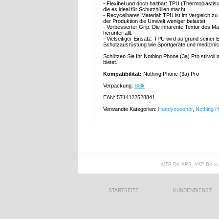
- Flexibel und doch haltbar: TPU (Thermoplastisch
die es ideal für Schutzhüllen macht.
- Recycelbares Material: TPU ist im Vergleich zu
der Produktion die Umwelt weniger belastet.
- Verbesserter Grip: Die inhärente Textur des Ma
herunterfällt.
- Vielseitiger Einsatz: TPU wird aufgrund seiner E
Schutzausrüstung wie Sportgeräte und medizini
Schützen Sie Ihr Nothing Phone (3a) Pro stilvoll 
bietet.
Kompatibilität:
Nothing Phone (3a) Pro
Verpackung:
Bulk
EAN: 5714122528841
Verwandte Kategorien:
Handyzubehör
,
Nothing H
MTP DK APS, VAT: DK 3
STARTSEITE
KUNDENDIENST