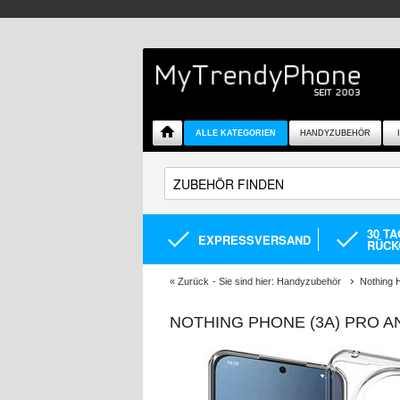
ALLE KATEGORIEN
HANDYZUBEHÖR
30 T
EXPRESSVERSAND
RÜCK
«
Zurück
- Sie sind hier:
Handyzubehör
Nothing 
NOTHING PHONE (3A) PRO A