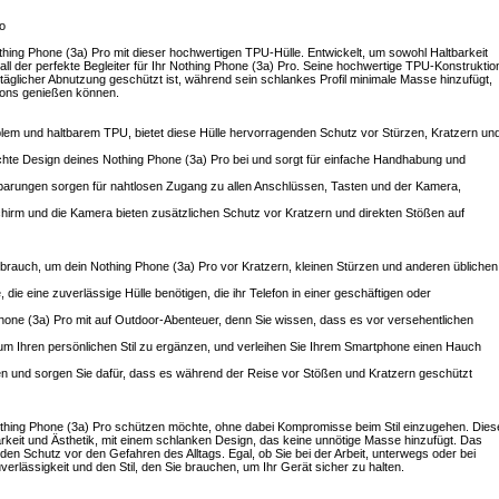
o
thing Phone (3a) Pro mit dieser hochwertigen TPU-Hülle. Entwickelt, um sowohl Haltbarkeit
Fall der perfekte Begleiter für Ihr Nothing Phone (3a) Pro. Seine hochwertige TPU-Konstruktio
 täglicher Abnutzung geschützt ist, während sein schlankes Profil minimale Masse hinzufügt,
efons genießen können.
iblem und haltbarem TPU, bietet diese Hülle hervorragenden Schutz vor Stürzen, Kratzern un
chte Design deines Nothing Phone (3a) Pro bei und sorgt für einfache Handhabung und
ssparungen sorgen für nahtlosen Zugang zu allen Anschlüssen, Tasten und der Kamera,
hirm und die Kamera bieten zusätzlichen Schutz vor Kratzern und direkten Stößen auf
 Gebrauch, um dein Nothing Phone (3a) Pro vor Kratzern, kleinen Stürzen und anderen üblichen
e, die eine zuverlässige Hülle benötigen, die ihr Telefon in einer geschäftigen oder
 Phone (3a) Pro mit auf Outdoor-Abenteuer, denn Sie wissen, dass es vor versehentlichen
, um Ihren persönlichen Stil zu ergänzen, und verleihen Sie Ihrem Smartphone einen Hauch
sen und sorgen Sie dafür, dass es während der Reise vor Stößen und Kratzern geschützt
Nothing Phone (3a) Pro schützen möchte, ohne dabei Kompromisse beim Stil einzugehen. Dies
arkeit und Ästhetik, mit einem schlanken Design, das keine unnötige Masse hinzufügt. Das
den Schutz vor den Gefahren des Alltags. Egal, ob Sie bei der Arbeit, unterwegs oder bei
uverlässigkeit und den Stil, den Sie brauchen, um Ihr Gerät sicher zu halten.