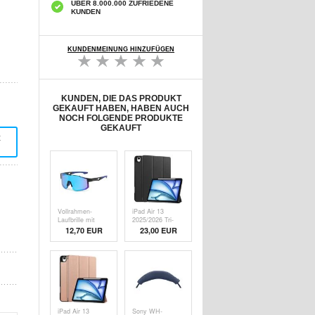
ÜBER 8.000.000 ZUFRIEDENE
KUNDEN
KUNDENMEINUNG HINZUFÜGEN
KUNDEN, DIE DAS PRODUKT
GEKAUFT HABEN, HABEN AUCH
NOCH FOLGENDE PRODUKTE
GEKAUFT
t
Vollrahmen-
iPad Air 13
Laufbrille mit
2025/2026 Tri-
farbigen Gläsern
Fold Series
12,70 EUR
23,00 EUR
- Schwarz / Blau
Smart Folio Hülle
iPad Air 13
Sony WH-