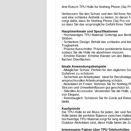
Anti-Rutsch TPU Hülle für Nothing Phone (3a) Pr
Verbessern Sie den Schutz und den Stil Ihres No
und eine schlanke Ästhetik zu bieten, ist dieser 
sorgt dafür, dass Ihr Nothing Phone (3a) Pro vor
so dass Sie das ursprüngliche Gefühl Ihres Tel
Hauptmerkmale und Spezifikationen
- Hochwertiges TPU-Material: Gefertigt aus flex
Stößen.
- Schlankes Design: Behält das schlanke und lei
Tragbarkeit.
- Präzise Ausschnitte: Präzise positionierte Au
sodass Sie die Hülle nie abnehmen müssen.
- Erhöhte Ränder: Erhöhte Ränder um den Bildsc
flachen Oberflächen.
Ideale Anwendungsbeispiele
- Alltäglicher Schutz: Perfekt für den täglichen
Gefahren zu schützen.
- Sicherheit am Arbeitsplatz: Ideal für Berufstätig
anspruchsvollen Arbeitsumgebung schützt.
- Aktivitäten im Freien: Nehmen Sie Ihr Nothing
Stürzen und Umwelteinflüssen gut geschützt ist.
- Stilvolles Accessoire: Verwenden Sie die Hülle
von Eleganz.
- Reisetauglich: Schützen Sie Ihr Gerät auf Rei
bleibt.
Kaufgründe
Die TPU-Hülle ist ein Muss für jeden, der sein 
Hülle bietet die perfekte Balance zwischen Haltb
hochwertige TPU-Material sorgt für lang anhalten
Outdoor-Aktivitäten sind, diese Hülle bietet die Z
Interessante Fakten über TPU-Telefonhüllen