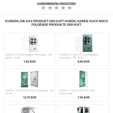
KUNDENMEINUNG HINZUFÜGEN
KUNDEN, DIE DAS PRODUKT GEKAUFT HABEN, HABEN AUCH NOCH
FOLGENDE PRODUKTE GEKAUFT
OnePlus 12 Kameraobjektiv Panzerglas - 9H
OnePlus 12 Imak HD Kameraobjektiv
Schutz - 2 Stk.
Panzerglas - 9H - 2 Stk.
7,60 EUR
8,90 EUR
OnePlus 12 Saii 3D Premium Panzerglas - 9H
OnePlus 12 Imak UX-5 TPU Hülle -
- 2 Stk.
Durchsichtig
12,70 EUR
7,60 EUR