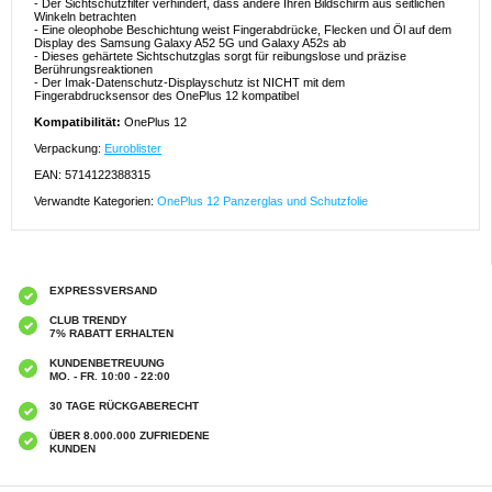
- Der Sichtschutzfilter verhindert, dass andere Ihren Bildschirm aus seitlichen
Winkeln betrachten
- Eine oleophobe Beschichtung weist Fingerabdrücke, Flecken und Öl auf dem
Display des Samsung Galaxy A52 5G und Galaxy A52s ab
- Dieses gehärtete Sichtschutzglas sorgt für reibungslose und präzise
Berührungsreaktionen
- Der Imak-Datenschutz-Displayschutz ist NICHT mit dem
Fingerabdrucksensor des OnePlus 12 kompatibel
Kompatibilität:
OnePlus 12
Verpackung:
Euroblister
EAN: 5714122388315
Verwandte Kategorien:
OnePlus 12 Panzerglas und Schutzfolie
EXPRESSVERSAND
CLUB TRENDY
7% RABATT ERHALTEN
KUNDENBETREUUNG
MO. - FR. 10:00 - 22:00
30 TAGE RÜCKGABERECHT
ÜBER 8.000.000 ZUFRIEDENE
KUNDEN