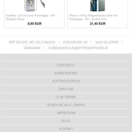
OnePlus 12 Full Cover Panzerglas - 9H -
iPhone 14 Plus Magnetisches Hülle mit
Schwarz Rand
Panzerglas - 9H - Dunkel Grün
8,90 EUR
21,40 EUR
MTP DK APS, VAT: DK 37860220
|
KARLEBOVEJ 59
|
3400 HILLERØD
|
DÄNEMARK
|
KUNDENSERVICE@MYTRENDYPHONE.AT
STARTSEITE
KUNDENDIENST
AUFTRAGSSTATUS
ÜBER UNS
CLUB TRENDY
SEHEN SIE ALLE LÄNDER
IMPRESSUM
BLOG
KONTAKT