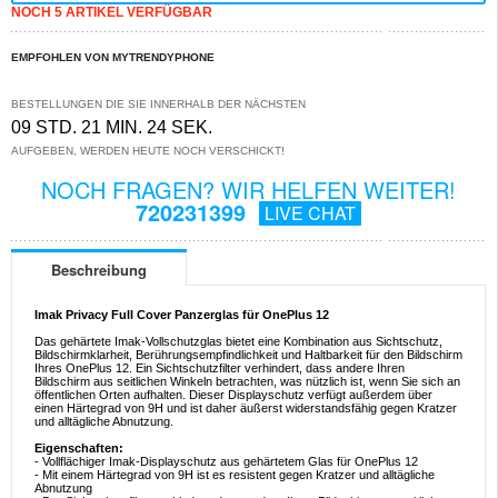
NOCH 5 ARTIKEL VERFÜGBAR
EMPFOHLEN VON MYTRENDYPHONE
BESTELLUNGEN DIE SIE INNERHALB DER NÄCHSTEN
09 STD. 21 MIN. 24 SEK.
AUFGEBEN, WERDEN HEUTE NOCH VERSCHICKT!
NOCH FRAGEN? WIR HELFEN WEITER!
720231399
LIVE CHAT
Beschreibung
Imak Privacy Full Cover Panzerglas für OnePlus 12
Das gehärtete Imak-Vollschutzglas bietet eine Kombination aus Sichtschutz,
Bildschirmklarheit, Berührungsempfindlichkeit und Haltbarkeit für den Bildschirm
Ihres OnePlus 12. Ein Sichtschutzfilter verhindert, dass andere Ihren
Bildschirm aus seitlichen Winkeln betrachten, was nützlich ist, wenn Sie sich an
öffentlichen Orten aufhalten. Dieser Displayschutz verfügt außerdem über
einen Härtegrad von 9H und ist daher äußerst widerstandsfähig gegen Kratzer
und alltägliche Abnutzung.
Eigenschaften:
- Vollflächiger Imak-Displayschutz aus gehärtetem Glas für OnePlus 12
- Mit einem Härtegrad von 9H ist es resistent gegen Kratzer und alltägliche
Abnutzung