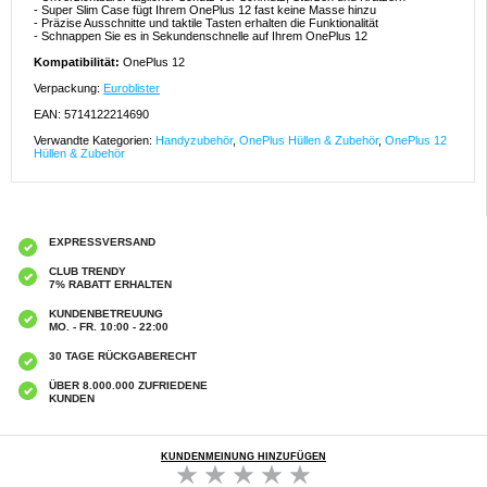
- Super Slim Case fügt Ihrem OnePlus 12 fast keine Masse hinzu
- Präzise Ausschnitte und taktile Tasten erhalten die Funktionalität
- Schnappen Sie es in Sekundenschnelle auf Ihrem OnePlus 12
Kompatibilität:
OnePlus 12
Verpackung:
Euroblister
EAN: 5714122214690
Verwandte Kategorien:
Handyzubehör
,
OnePlus Hüllen & Zubehör
,
OnePlus 12
Hüllen & Zubehör
EXPRESSVERSAND
CLUB TRENDY
7% RABATT ERHALTEN
KUNDENBETREUUNG
MO. - FR. 10:00 - 22:00
30 TAGE RÜCKGABERECHT
ÜBER 8.000.000 ZUFRIEDENE
KUNDEN
KUNDENMEINUNG HINZUFÜGEN