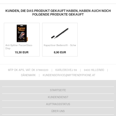
KUNDEN, DIE DAS PRODUKT GEKAUFT HABEN, HABEN AUCH NOCH
FOLGENDE PRODUKTE GEKAUFT
Anti-Splitter PanzerGlass
Kapazitiver Bedienstift - Schw
Disp
15,30 EUR
8,90 EUR
MTP DK APS, VAT: DK 37860220
|
KARLEBOVEJ 59
|
3400 HILLERØD
|
DÄNEMARK
|
KUNDENSERVICE@MYTRENDYPHONE.AT
STARTSEITE
KUNDENDIENST
AUFTRAGSSTATUS
ÜBER UNS