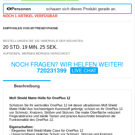
Personen
schauen sich dieses Produkt gerade an.
NOCH 1 ARTIKEL VERFÜGBAR
EMPFOHLEN VON MYTRENDYPHONE
BESTELLUNGEN DIE SIE INNERHALB DER NÄCHSTEN
20 STD. 19 MIN. 25 SEK.
AUFGEBEN, WERDEN MORGEN VERSCHICKT.
NOCH FRAGEN? WIR HELFEN WEITER!
720231399
LIVE CHAT
Beschreibung
Mofi Shield Matte Hülle für OnePlus 12
Schützen Sie Ihr wertvolles OnePlus 12 mit dieser ultradünnen Mofi Shield
Matte Hülle! Aus hochwertigem Kunststoff gefertigt, schützt es Ihr OnePlus 12
vor Schmutz, Kratzern, Stößen und Stürzen. Die matte Oberfläche reduziert
Fingerabdrücke und taktile Tasten und präzise Ausschnitte bewahren die
Funktionalität des OnePlus 12.
Eigenschaften:
- Elegantes Mofi Shield Matte Case für OnePlus 12
- Unverzichtbarer täglicher Schutz vor Schmutz, Stürzen und Kratzern