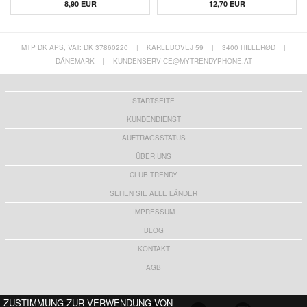
8,90 EUR
12,70 EUR
MTP DK APS, VAT: DK 37860220
|
KARLEBOVEJ 59
|
3400 HILLERØD
|
DÄNEMARK
|
KUNDENSERVICE@MYTRENDYPHONE.AT
STARTSEITE
KUNDENDIENST
AUFTRAGSSTATUS
ÜBER UNS
CLUB TRENDY
SEHEN SIE ALLE LÄNDER
IMPRESSUM
BLOG
KONTAKT
AGB
ZUSTIMMUNG ZUR VERWENDUNG VON