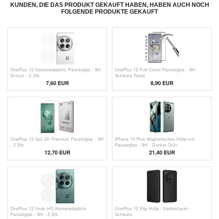
KUNDEN, DIE DAS PRODUKT GEKAUFT HABEN, HABEN AUCH NOCH
FOLGENDE PRODUKTE GEKAUFT
OnePlus 12 Kameraobjektiv Panzerglas - 9H
OnePlus 12 Full Cover Panzerglas - 9H -
Schutz - 2 Stk.
Schwarz Rand
7,60 EUR
8,90 EUR
OnePlus 12 Saii 3D Premium Panzerglas - 9H
iPhone 14 Plus Magnetisches Hülle mit
- 2 Stk.
Panzerglas - 9H - Dunkel Grün
12,70 EUR
21,40 EUR
OnePlus 12 Imak HD Kameraobjektiv
OnePlus 12 Flip Hülle - Karbonfaser -
Panzerglas - 9H - 2 Stk.
Schwarz