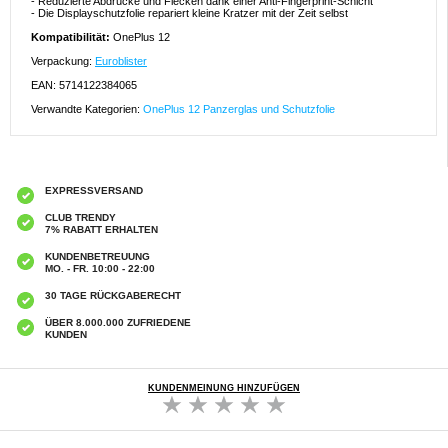
- Reduzierte Abdrücke und Flecken dank einer Anti-Fingerprint-Schicht
- Die Displayschutzfolie repariert kleine Kratzer mit der Zeit selbst
Kompatibilität:
OnePlus 12
Verpackung:
Euroblister
EAN: 5714122384065
Verwandte Kategorien:
OnePlus 12 Panzerglas und Schutzfolie
EXPRESSVERSAND
CLUB TRENDY
7% RABATT ERHALTEN
KUNDENBETREUUNG
MO. - FR. 10:00 - 22:00
30 TAGE RÜCKGABERECHT
ÜBER 8.000.000 ZUFRIEDENE
KUNDEN
KUNDENMEINUNG HINZUFÜGEN