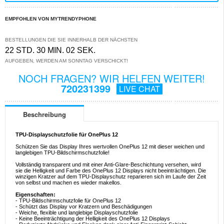
EMPFOHLEN VON MYTRENDYPHONE
BESTELLUNGEN DIE SIE INNERHALB DER NÄCHSTEN
22 STD. 30 MIN. 01 SEK.
AUFGEBEN, WERDEN AM SONNTAG VERSCHICKT!
NOCH FRAGEN? WIR HELFEN WEITER!
720231399
LIVE CHAT
Beschreibung
TPU-Displayschutzfolie für OnePlus 12
Schützen Sie das Display Ihres wertvollen OnePlus 12 mit dieser weichen und
langlebigen TPU-Bildschirmschutzfolie!
Vollständig transparent und mit einer Anti-Glare-Beschichtung versehen, wird
sie die Helligkeit und Farbe des OnePlus 12 Displays nicht beeinträchtigen. Die
winzigen Kratzer auf dem TPU-Displayschutz reparieren sich im Laufe der Zeit
von selbst und machen es wieder makellos.
Eigenschaften:
- TPU-Bildschirmschutzfolie für OnePlus 12
- Schützt das Display vor Kratzern und Beschädigungen
- Weiche, flexible und langlebige Displayschutzfolie
- Keine Beeinträchtigung der Helligkeit des OnePlus 12 Displays