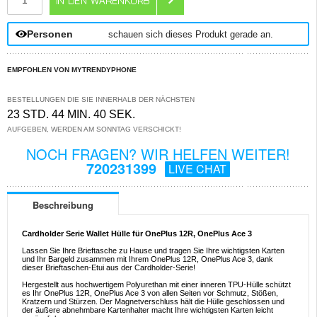
Personen
schauen sich dieses Produkt gerade an.
EMPFOHLEN VON MYTRENDYPHONE
BESTELLUNGEN DIE SIE INNERHALB DER NÄCHSTEN
23 STD. 44 MIN. 40 SEK.
AUFGEBEN, WERDEN AM SONNTAG VERSCHICKT!
NOCH FRAGEN? WIR HELFEN WEITER!
720231399
LIVE CHAT
Beschreibung
Cardholder Serie Wallet Hülle für OnePlus 12R, OnePlus Ace 3
Lassen Sie Ihre Brieftasche zu Hause und tragen Sie Ihre wichtigsten Karten
und Ihr Bargeld zusammen mit Ihrem OnePlus 12R, OnePlus Ace 3, dank
dieser Brieftaschen-Etui aus der Cardholder-Serie!
Hergestellt aus hochwertigem Polyurethan mit einer inneren TPU-Hülle schützt
es Ihr OnePlus 12R, OnePlus Ace 3 von allen Seiten vor Schmutz, Stößen,
Kratzern und Stürzen. Der Magnetverschluss hält die Hülle geschlossen und
der äußere abnehmbare Kartenhalter macht Ihre wichtigsten Karten leicht