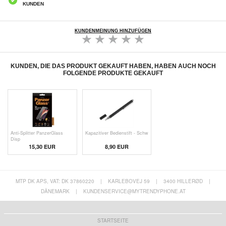
KUNDEN
KUNDENMEINUNG HINZUFÜGEN
KUNDEN, DIE DAS PRODUKT GEKAUFT HABEN, HABEN AUCH NOCH
FOLGENDE PRODUKTE GEKAUFT
Anti-Splitter PanzerGlass
Kapazitiver Bedienstift - Schw
Disp
15,30 EUR
8,90 EUR
MTP DK APS, VAT: DK 37860220
|
KARLEBOVEJ 59
|
3400 HILLERØD
|
DÄNEMARK
|
KUNDENSERVICE@MYTRENDYPHONE.AT
STARTSEITE