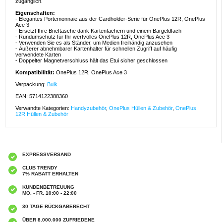
zugänglich.
Eigenschaften:
- Elegantes Portemonnaie aus der Cardholder-Serie für OnePlus 12R, OnePlus
Ace 3
- Ersetzt Ihre Brieftasche dank Kartenfächern und einem Bargeldfach
- Rundumschutz für Ihr wertvolles OnePlus 12R, OnePlus Ace 3
- Verwenden Sie es als Ständer, um Medien freihändig anzusehen
- Äußerer abnehmbarer Kartenhalter für schnellen Zugriff auf häufig
verwendete Karten
- Doppelter Magnetverschluss hält das Etui sicher geschlossen
Kompatibilität:
OnePlus 12R, OnePlus Ace 3
Verpackung:
Bulk
EAN: 5714122388360
Verwandte Kategorien:
Handyzubehör
,
OnePlus Hüllen & Zubehör
,
OnePlus
12R Hüllen & Zubehör
EXPRESSVERSAND
CLUB TRENDY
7% RABATT ERHALTEN
KUNDENBETREUUNG
MO. - FR. 10:00 - 22:00
30 TAGE RÜCKGABERECHT
ÜBER 8.000.000 ZUFRIEDENE