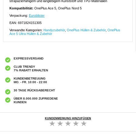
strapazierfähigem und langlebigem Kunststoff und TPU-Materialien
Kompatibilität:
OnePlus Ace 5, OnePlus Nord 5
Verpackung:
Euroblister
EAN: 6971824151305
Verwandte Kategorien:
Handyzubehör
,
OnePlus Hüllen & Zubehör
,
OnePlus
Ace 5 Ultra Hüllen & Zubehör
EXPRESSVERSAND
CLUB TRENDY
7% RABATT ERHALTEN
KUNDENBETREUUNG
MO. - FR. 10:00 - 22:00
30 TAGE RÜCKGABERECHT
ÜBER 8.000.000 ZUFRIEDENE
KUNDEN
KUNDENMEINUNG HINZUFÜGEN