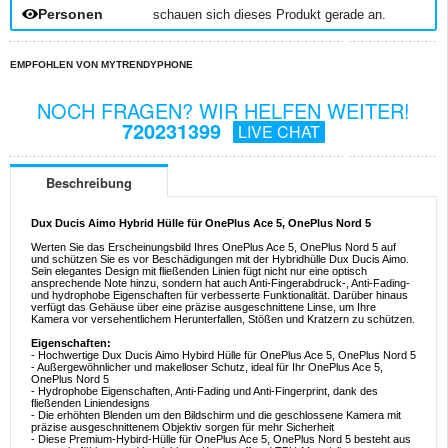
Personen
schauen sich dieses Produkt gerade an.
EMPFOHLEN VON MYTRENDYPHONE
NOCH FRAGEN? WIR HELFEN WEITER!
720231399
LIVE CHAT
Beschreibung
Dux Ducis Aimo Hybrid Hülle für OnePlus Ace 5, OnePlus Nord 5
Werten Sie das Erscheinungsbild Ihres OnePlus Ace 5, OnePlus Nord 5 auf
und schützen Sie es vor Beschädigungen mit der Hybridhülle Dux Ducis Aimo.
Sein elegantes Design mit fließenden Linien fügt nicht nur eine optisch
ansprechende Note hinzu, sondern hat auch Anti-Fingerabdruck-, Anti-Fading-
und hydrophobe Eigenschaften für verbesserte Funktionalität. Darüber hinaus
verfügt das Gehäuse über eine präzise ausgeschnittene Linse, um Ihre
Kamera vor versehentlichem Herunterfallen, Stößen und Kratzern zu schützen.
Eigenschaften:
- Hochwertige Dux Ducis Aimo Hybird Hülle für OnePlus Ace 5, OnePlus Nord 5
- Außergewöhnlicher und makelloser Schutz, ideal für Ihr OnePlus Ace 5,
OnePlus Nord 5
- Hydrophobe Eigenschaften, Anti-Fading und Anti-Fingerprint, dank des
fließenden Liniendesigns
- Die erhöhten Blenden um den Bildschirm und die geschlossene Kamera mit
präzise ausgeschnittenem Objektiv sorgen für mehr Sicherheit
- Diese Premium-Hybird-Hülle für OnePlus Ace 5, OnePlus Nord 5 besteht aus