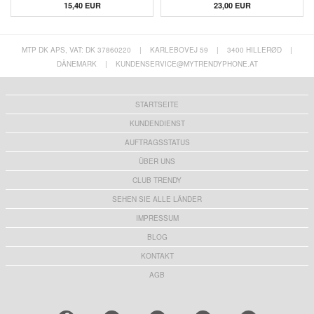
15,40 EUR
23,00 EUR
MTP DK APS, VAT: DK 37860220
|
KARLEBOVEJ 59
|
3400 HILLERØD
|
DÄNEMARK
|
KUNDENSERVICE@MYTRENDYPHONE.AT
STARTSEITE
KUNDENDIENST
AUFTRAGSSTATUS
ÜBER UNS
CLUB TRENDY
SEHEN SIE ALLE LÄNDER
IMPRESSUM
BLOG
KONTAKT
AGB