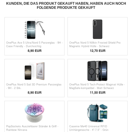
KUNDEN, DIE DAS PRODUKT GEKAUFT HABEN, HABEN AUCH NOCH
FOLGENDE PRODUKTE GEKAUFT
OnePlus Ace 5 Ultra/Nord 5 Panzerglas - 9H -
OnePlus Nord 5 Nillkin Frosted Shield Pro
Case Friendly - Durchsichtig
Magnetic Hybrid Hülle - Schwarz
8,90 EUR
12,70 EUR
OnePlus Nord 5 Saii 3D Premium Panzerglas
OnePlus Nord 5 Tech-Protect Magmat Hülle -
- 9H - 2 Stk.
MagSafe-kompatibel - Matt Schwarz
8,90 EUR
11,50 EUR
PopSockets Ausziehbarer Ständer & Griff -
Caseme Me40 Universal RFID
Rainbow Nirvana
Umhängetasche - 4"-7.5" - Grün