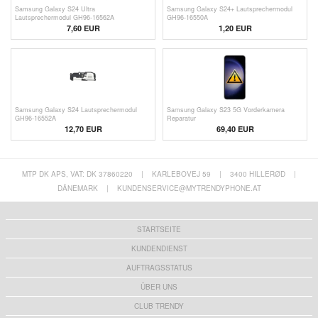
Samsung Galaxy S24 Ultra
Samsung Galaxy S24+ Lautsprechermodul
Lautsprechermodul GH96-16562A
GH96-16550A
7,60 EUR
1,20
EUR
Samsung Galaxy S24 Lautsprechermodul
Samsung Galaxy S23 5G Vorderkamera
GH96-16552A
Reparatur
12,70 EUR
69,40 EUR
MTP DK APS, VAT: DK 37860220
|
KARLEBOVEJ 59
|
3400 HILLERØD
|
DÄNEMARK
|
KUNDENSERVICE@MYTRENDYPHONE.AT
STARTSEITE
KUNDENDIENST
AUFTRAGSSTATUS
ÜBER UNS
CLUB TRENDY