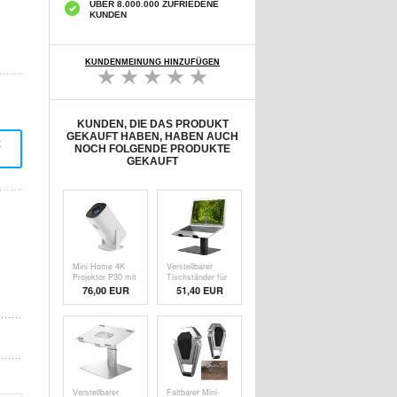
ÜBER 8.000.000 ZUFRIEDENE
KUNDEN
KUNDENMEINUNG HINZUFÜGEN
KUNDEN, DIE DAS PRODUKT
GEKAUFT HABEN, HABEN AUCH
t
NOCH FOLGENDE PRODUKTE
GEKAUFT
Mini Home 4K
Verstellbarer
Projektor P30 mit
Tischständer für
Android 11 - Dual
Laptop E8A -
76,00
EUR
51,40
EUR
WiFi, Bluetooth
17.3" - Schwarz
Verstellbarer
Faltbarer Mini-