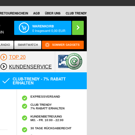
RETOURENSCHEIN
AGB
ÜBER UNS
CLUB TRENDY
S
WARENKORB
0
Insgesamt
0,00
EUR
IN
LRADIO
SMARTWATCH
SOMMER GADGETS
TOP 20
KUNDENSERVICE
CLUB-TRENDY - 7% RABATT
ERHALTEN
EXPRESSVERSAND
CLUB TRENDY
7% RABATT ERHALTEN
KUNDENBETREUUNG
MO. - FR. 10:00 - 22:00
30 TAGE RÜCKGABERECHT