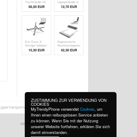
Tischständer für
Laptopständer in
Laptop E8A -
Schildform - 2
56,50 EUR
12,70 EUR
17.3" - Silber
Stk.
Dux Ducis X-
Ergonomische
förmiger faltbarer
Aluminiumlegierung
Laptop-Ständer -
Laptop-Ständer /
15,30
EUR
42,30 EUR
17.3"
Halter - Silber
ZUSTIMMUNG ZUR VERWENDUNG VON
COOKIES
E@MYTRENDYPHONE.AT
MyTrendyPhone verwendet
Cookies
, um
Ihnen einen reibungslosen Service anbieten
zu können. Wenn Sie mit der Nutzung
IMPRESSUM
BLOG
unserer Website fortfahren, erklären Sie sich
damit einverstanden.