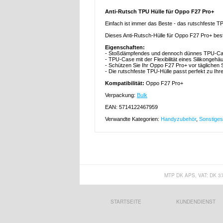
Anti-Rutsch TPU Hülle für Oppo F27 Pro+
Einfach ist immer das Beste - das rutschfeste 
Dieses Anti-Rutsch-Hülle für Oppo F27 Pro+ beste
Eigenschaften:
- Stoßdämpfendes und dennoch dünnes TPU-Ca
- TPU-Case mit der Flexibilität eines Silikongehä
- Schützen Sie Ihr Oppo F27 Pro+ vor täglichen
- Die rutschfeste TPU-Hülle passt perfekt zu I
Kompatibilität:
Oppo F27 Pro+
Verpackung:
Bulk
EAN: 5714122467959
Verwandte Kategorien:
Handyzubehör
,
Sonstige
MTP DK APS, VAT: DK 3
STARTSEITE
KUNDENDIENST