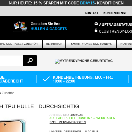
NUR HEUTE:
15 % SPAREN MIT CODE
BDAY15
-
KONDITIONEN
KONTAKT
KUNDENDIENST
Gestalten Sie Ihre
AUFTRAGSSTATU
HÜLLEN & GADGETS
CLUB TRENDY-LOG
IPAD UND TABLET ZUBEHÖR
REPARATUR
SMARTPHONES UND HANDYS
NOTFAL
AGE
KUNDENBETREUUNG: MO. - FR.:
GABERECHT
10:00 - 22:00
s Zubehör
H TPU HÜLLE - DURCHSICHTIG
ARTIKEL-NR.:
4006024
AUF LAGER - LIEFERUNG IN 1-2 WERKTAGEN
ZZGL. VERSANDKOSTEN
UNVERB. PREISEMPF.:
8,90 EUR