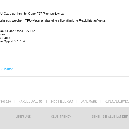
TPU-Case schirmt Ihr Oppo F27 Pro+ perfekt ab!
ht aus weichem TPU-Material, das eine silikonähnliche Flexibilität aufweist.
se für das Oppo F27 Pro+
uses
 Schäden
hrem Oppo F27 Pro+
s Zubehör
7860220
|
KARLEBOVEJ 59
|
3400 HILLERØD
|
DÄNEMARK
|
KUNDENSERVIC
ÜBER UNS
CLUB TRENDY
SEHEN SIE ALLE LÄNDER