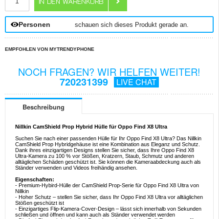
Personen
schauen sich dieses Produkt gerade an.
EMPFOHLEN VON MYTRENDYPHONE
NOCH FRAGEN? WIR HELFEN WEITER!
720231399
LIVE CHAT
Beschreibung
Nillkin CamShield Prop Hybrid Hülle für Oppo Find X8 Ultra
Suchen Sie nach einer passenden Hülle für Ihr Oppo Find X8 Ultra? Das Nillkin
CamShield Prop Hybridgehäuse ist eine Kombination aus Eleganz und Schutz.
Dank ihres einzigartigen Designs stellen Sie sicher, dass Ihre Oppo Find X8
Ultra-Kamera zu 100 % vor Stößen, Kratzern, Staub, Schmutz und anderen
alltäglichen Schäden geschützt ist. Sie können die Kameraabdeckung auch als
Ständer verwenden und Videos freihändig ansehen.
Eigenschaften:
- Premium-Hybird-Hülle der CamShield Prop-Serie für Oppo Find X8 Ultra von
Nillkin
- Hoher Schutz – stellen Sie sicher, dass Ihr Oppo Find X8 Ultra vor alltäglichen
Stößen geschützt ist
- Einzigartiges Flip-Kamera-Cover-Design – lässt sich innerhalb von Sekunden
schließen und öffnen und kann auch als Ständer verwendet werden