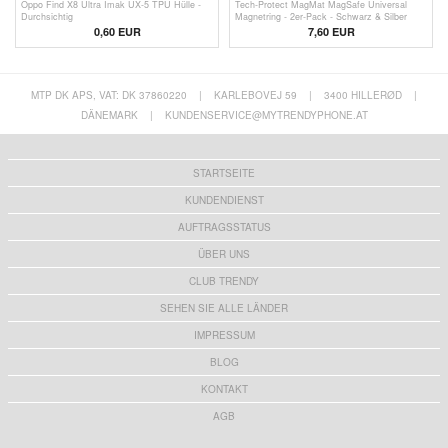
Oppo Find X8 Ultra Imak UX-5 TPU Hülle -
Tech-Protect MagMat MagSafe Universal
Durchsichtig
Magnetring - 2er-Pack - Schwarz & Silber
0,60
EUR
7,60 EUR
MTP DK APS, VAT: DK 37860220
|
KARLEBOVEJ 59
|
3400 HILLERØD
|
DÄNEMARK
|
KUNDENSERVICE@MYTRENDYPHONE.AT
STARTSEITE
KUNDENDIENST
AUFTRAGSSTATUS
ÜBER UNS
CLUB TRENDY
SEHEN SIE ALLE LÄNDER
IMPRESSUM
BLOG
KONTAKT
AGB