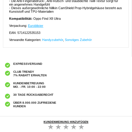
- Die Anti-Fingerabdruck-, Anti-Rutsch- und staubdichte Twill-Textur sorgt für
ein angenehmes Handgefühl
- Dieses außergewöhnliche Nillkin CamShield Prop-Hybridgehäuse besteht aus
Kunststoff und TPU-Materialien
Kompatibilität:
Oppo Find X8 Ultra
Verpackung:
Euroblister
EAN: 5714122535153
Verwandte Kategorien:
Handyzubehör
,
Sonstiges Zubehör
EXPRESSVERSAND
CLUB TRENDY
7% RABATT ERHALTEN
KUNDENBETREUUNG
MO. - FR. 10:00 - 22:00
30 TAGE RÜCKGABERECHT
ÜBER 8.000.000 ZUFRIEDENE
KUNDEN
KUNDENMEINUNG HINZUFÜGEN