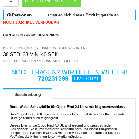
Personen
schauen sich dieses Produkt gerade an.
NOCH 1 ARTIKEL VERFÜGBAR
EMPFOHLEN VON MYTRENDYPHONE
BESTELLUNGEN DIE SIE INNERHALB DER NÄCHSTEN
38 STD. 33 MIN. 40 SEK.
AUFGEBEN, WERDEN AM SONNTAG VERSCHICKT!
NOCH FRAGEN? WIR HELFEN WEITER!
720231399
LIVE CHAT
Beschreibung
Retro Wallet Schutzhülle für Oppo Find X8 Ultra mit Magnetverschluss
Das Oppo Find X8 Ultra verdient nur das Beste - mit dieser Brieftaschenhülle
ist es geschützt und zugänglich!
Dieses Etui für die Oppo Find X8 Ultra ist elegant und passt zu jeder
Gelegenheit. Sie ist mit mehreren Kartenfächern und einem Bargeldfach
ausgestattet. Genießen Sie das Ansehen von Videos auf dem TikTok oder
YouTube, dank des integrierten Medienständers.