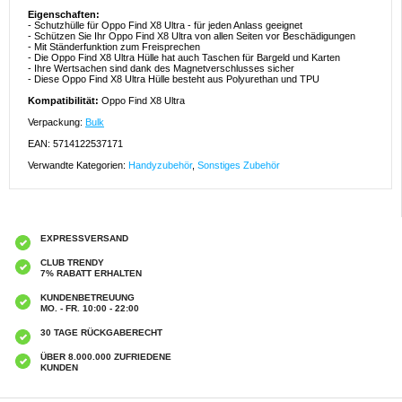
Eigenschaften:
- Schutzhülle für Oppo Find X8 Ultra - für jeden Anlass geeignet
- Schützen Sie Ihr Oppo Find X8 Ultra von allen Seiten vor Beschädigungen
- Mit Ständerfunktion zum Freisprechen
- Die Oppo Find X8 Ultra Hülle hat auch Taschen für Bargeld und Karten
- Ihre Wertsachen sind dank des Magnetverschlusses sicher
- Diese Oppo Find X8 Ultra Hülle besteht aus Polyurethan und TPU
Kompatibilität:
Oppo Find X8 Ultra
Verpackung:
Bulk
EAN: 5714122537171
Verwandte Kategorien:
Handyzubehör
,
Sonstiges Zubehör
EXPRESSVERSAND
CLUB TRENDY
7% RABATT ERHALTEN
KUNDENBETREUUNG
MO. - FR. 10:00 - 22:00
30 TAGE RÜCKGABERECHT
ÜBER 8.000.000 ZUFRIEDENE
KUNDEN