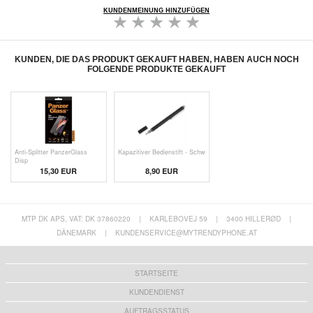
KUNDENMEINUNG HINZUFÜGEN
KUNDEN, DIE DAS PRODUKT GEKAUFT HABEN, HABEN AUCH NOCH
FOLGENDE PRODUKTE GEKAUFT
Anti-Splitter PanzerGlass
Kapazitiver Bedienstift - Schw
Disp
15,30 EUR
8,90 EUR
MTP DK APS, VAT: DK 37860220
|
KARLEBOVEJ 59
|
3400 HILLERØD
|
DÄNEMARK
|
KUNDENSERVICE@MYTRENDYPHONE.AT
STARTSEITE
KUNDENDIENST
AUFTRAGSSTATUS