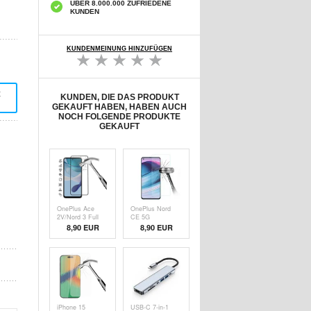
ÜBER 8.000.000 ZUFRIEDENE
KUNDEN
KUNDENMEINUNG HINZUFÜGEN
t
KUNDEN, DIE DAS PRODUKT
GEKAUFT HABEN, HABEN AUCH
NOCH FOLGENDE PRODUKTE
GEKAUFT
OnePlus Ace
OnePlus Nord
2V/Nord 3 Full
CE 5G
Cover
Panzerglas - 9H,
8,90 EUR
8,90 EUR
Panzerglas - 9H -
0.3mm -
Schwarz Rand
Durchsichtig
iPhone 15
USB-C 7-in-1