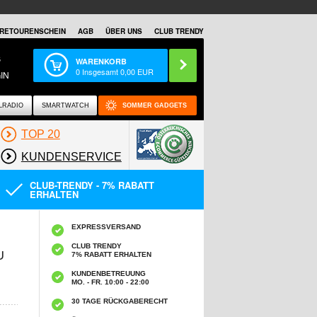
RETOURENSCHEIN
AGB
ÜBER UNS
CLUB TRENDY
S
WARENKORB
0
Insgesamt
0,00
EUR
IN
LRADIO
SMARTWATCH
SOMMER GADGETS
TOP 20
KUNDENSERVICE
CLUB-TRENDY - 7% RABATT
ERHALTEN
EXPRESSVERSAND
CLUB TRENDY
U
7% RABATT ERHALTEN
KUNDENBETREUUNG
MO. - FR. 10:00 - 22:00
30 TAGE RÜCKGABERECHT