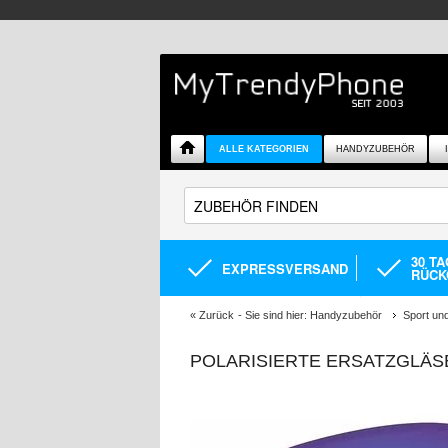
ALLE KATEGORIEN
HANDYZUBEHÖR
30 T
EXPRESSVERSAND
RÜCK
«
Zurück
- Sie sind hier:
Handyzubehör
Sport und
POLARISIERTE ERSATZGLÄS