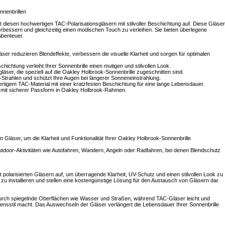
nnenbrillen
 diesen hochwertigen TAC-Polarisationsgläsern mit stilvoller Beschichtung auf. Diese Gläser
verbessern und gleichzeitig einen modischen Touch zu verleihen. Sie bieten überlegene
Abenteuer.
äser reduzieren Blendeffekte, verbessern die visuelle Klarheit und sorgen für optimalen
hichtung verleiht Ihrer Sonnenbrille einen mutigen und stilvollen Look.
läser, die speziell auf die Oakley Holbrook-Sonnenbrille zugeschnitten sind.
Strahlen und schützt Ihre Augen bei längerer Sonneneinstrahlung.
ertigem TAC-Material mit einer kratzfesten Beschichtung für eine lange Lebensdauer.
 mit sicherer Passform in Oakley Holbrook-Rahmen.
n Gläser, um die Klarheit und Funktionalität Ihrer Oakley Holbrook-Sonnenbrille
Outdoor-Aktivitäten wie Autofahren, Wandern, Angeln oder Radfahren, bei denen Blendschutz
 polarisierten Gläsern auf, um überragende Klarheit, UV-Schutz und einen stilvollen Look zu
ch zu installieren und stellen eine kostengünstige Lösung für den Austausch von Gläsern dar.
durch spiegelnde Oberflächen wie Wasser und Straßen, während TAC-Gläser leicht und
Lebensstil macht. Das Auswechseln der Gläser verlängert die Lebensdauer Ihrer Sonnenbrille