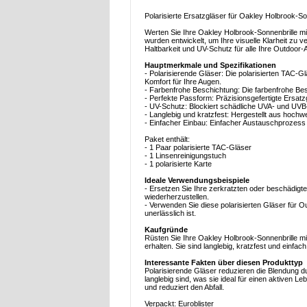
Polarisierte Ersatzgläser für Oakley Holbrook-So
Werten Sie Ihre Oakley Holbrook-Sonnenbrille mit
wurden entwickelt, um Ihre visuelle Klarheit zu 
Haltbarkeit und UV-Schutz für alle Ihre Outdoor-
Hauptmerkmale und Spezifikationen
- Polarisierende Gläser: Die polarisierten TAC-Gl
Komfort für Ihre Augen.
- Farbenfrohe Beschichtung: Die farbenfrohe Besc
- Perfekte Passform: Präzisionsgefertigte Ersatzg
- UV-Schutz: Blockiert schädliche UVA- und UVB-
- Langlebig und kratzfest: Hergestellt aus hochw
- Einfacher Einbau: Einfacher Austauschprozess
Paket enthält:
- 1 Paar polarisierte TAC-Gläser
- 1 Linsenreinigungstuch
- 1 polarisierte Karte
Ideale Verwendungsbeispiele
- Ersetzen Sie Ihre zerkratzten oder beschädigte
wiederherzustellen.
- Verwenden Sie diese polarisierten Gläser für 
unerlässlich ist.
Kaufgründe
Rüsten Sie Ihre Oakley Holbrook-Sonnenbrille mit
erhalten. Sie sind langlebig, kratzfest und einfa
Interessante Fakten über diesen Produkttyp
Polarisierende Gläser reduzieren die Blendung 
langlebig sind, was sie ideal für einen aktiven 
und reduziert den Abfall.
Verpackt: Euroblister