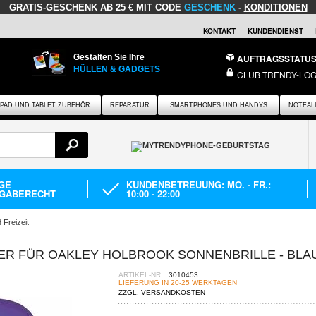
GRATIS-GESCHENK
AB 25 € MIT CODE
GESCHENK
-
KONDITIONEN
KONTAKT
KUNDENDIENST
Gestalten Sie Ihre
AUFTRAGSSTATU
HÜLLEN & GADGETS
CLUB TRENDY-LOG
IPAD UND TABLET ZUBEHÖR
REPARATUR
SMARTPHONES UND HANDYS
NOTFAL
AGE
KUNDENBETREUUNG: MO. - FR.:
GABERECHT
10:00 - 22:00
 Freizeit
ER FÜR OAKLEY HOLBROOK SONNENBRILLE - BLA
ARTIKEL-NR.:
3010453
LIEFERUNG IN 20-25 WERKTAGEN
ZZGL. VERSANDKOSTEN