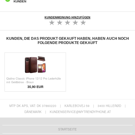
KUNDEN
KUNDENMEINUNG HINZUFÜGEN
KUNDEN, DIE DAS PRODUKT GEKAUFT HABEN, HABEN AUCH NOCH
FOLGENDE PRODUKTE GEKAUFT
Qialino Classic iPhone 12/12 Pro Lederhülle
mit Geldbörse - Braun
35,90 EUR
MTP DK APS, VAT: DK 37860220
|
KARLEBOVEJ 59
|
3400 HILLERØD
|
DÄNEMARK
|
KUNDENSERVICE@MYTRENDYPHONE.AT
STARTSEITE