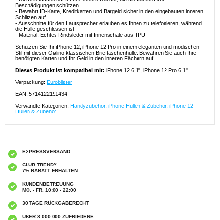
Beschädigungen schützen
- Bewahrt ID-Karte, Kreditkarten und Bargeld sicher in den eingebauten inneren
Schlitzen auf
- Ausschnitte für den Lautsprecher erlauben es Ihnen zu telefonieren, während
die Hülle geschlossen ist
- Material: Echtes Rindsleder mit Innenschale aus TPU
Schützen Sie Ihr iPhone 12, iPhone 12 Pro in einem eleganten und modischen
Stil mit dieser Qialino klassischen Brieftaschenhülle. Bewahren Sie auch Ihre
benötigten Karten und Ihr Geld in den inneren Fächern auf.
Dieses Produkt ist kompatibel mit:
iPhone 12 6.1", iPhone 12 Pro 6.1"
Verpackung:
Euroblister
EAN: 5714122191434
Verwandte Kategorien:
Handyzubehör
,
iPhone Hüllen & Zubehör
,
iPhone 12
Hüllen & Zubehör
EXPRESSVERSAND
CLUB TRENDY
7% RABATT ERHALTEN
KUNDENBETREUUNG
MO. - FR. 10:00 - 22:00
30 TAGE RÜCKGABERECHT
ÜBER 8.000.000 ZUFRIEDENE