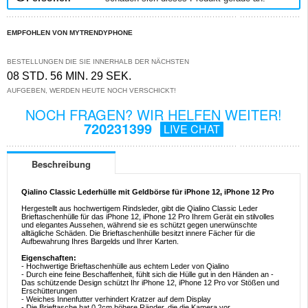
EMPFOHLEN VON MYTRENDYPHONE
BESTELLUNGEN DIE SIE INNERHALB DER NÄCHSTEN
08 STD. 56 MIN. 29 SEK.
AUFGEBEN, WERDEN HEUTE NOCH VERSCHICKT!
NOCH FRAGEN? WIR HELFEN WEITER!
720231399
LIVE CHAT
Beschreibung
Qialino Classic Lederhülle mit Geldbörse für iPhone 12, iPhone 12 Pro
Hergestellt aus hochwertigem Rindsleder, gibt die Qialino Classic Leder
Brieftaschenhülle für das iPhone 12, iPhone 12 Pro Ihrem Gerät ein stilvolles
und elegantes Aussehen, während sie es schützt gegen unerwünschte
alltägliche Schäden. Die Brieftaschenhülle besitzt innere Fächer für die
Aufbewahrung Ihres Bargelds und Ihrer Karten.
Eigenschaften:
- Hochwertige Brieftaschenhülle aus echtem Leder von Qialino
- Durch eine feine Beschaffenheit, fühlt sich die Hülle gut in den Händen an -
Das schützende Design schützt Ihr iPhone 12, iPhone 12 Pro vor Stößen und
Erschütterungen
- Weiches Innenfutter verhindert Kratzer auf dem Display
- Die Brieftasche hat 0,2cm höhere Ränder, die die Kamera vor