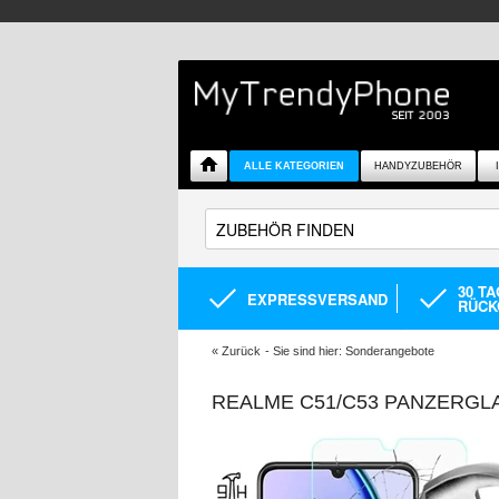
ALLE KATEGORIEN
HANDYZUBEHÖR
30 T
EXPRESSVERSAND
RÜCK
«
Zurück
- Sie sind hier:
Sonderangebote
REALME C51/C53 PANZERGLAS