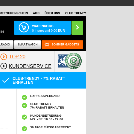
RETOURENSCHEIN
AGB
ÜBER UNS
CLUB TRENDY
S
WARENKORB
0
Insgesamt
0,00
EUR
IN
LRADIO
SMARTWATCH
SOMMER GADGETS
TOP 20
KUNDENSERVICE
CLUB-TRENDY - 7% RABATT
ERHALTEN
EXPRESSVERSAND
CLUB TRENDY
7% RABATT ERHALTEN
KUNDENBETREUUNG
MO. - FR. 10:00 - 22:00
30 TAGE RÜCKGABERECHT