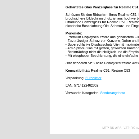
Gehärtetes Glas Panzerglass für Realme C51
Schützen Sie den Bildschirm Ihres Realme C51, 
bruchsichere Bildschirmschutz ist aus hochwerti
ultradünne Panzerglass für Realme C51, Realme C5
oleophobe Beschichtung Öle, Schmutz und Finge
Merkmale:
- Premium Displayschutzfolie aus gehärtetem G
- Zuverlässiger Schutz vor Kratzern, Dellen und 
- Superschlanke Displayschutzfolie mit maximal
- Anti-Splitter-Glas mit glatten, gewölbten Kante
- Beeinträchtigt nicht die Helligkeit und die Empf
- Mit oleophober Beschichtung, die eine einfache
Bitte beachten Sie: Diese Displayschutzfolie deck
Kompatibilität:
Realme C51, Realme C53
Verpackung:
Euroblister
EAN: 5714122462862
Verwandte Kategorien:
Sonderangebote
MTP DK APS, VAT: DK 3