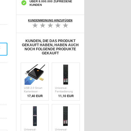
ÜBER 8.000.000 ZUFRIEDENE
KUNDEN
KUNDENMEINUNG HINZUFÜGEN
KUNDEN, DIE DAS PRODUKT
GEKAUFT HABEN, HABEN AUCH
t
NOCH FOLGENDE PRODUKTE
GEKAUFT
USB 2.0 Smart
Universal-
Kartenleser -
Fernbedienung
SIM, ID,
für Hisense TV -
17,40
EUR
11,10 EUR
Bankkarte -
Äquivalent zu
Schwarz
ERF3G80H
Universal-
Universal-