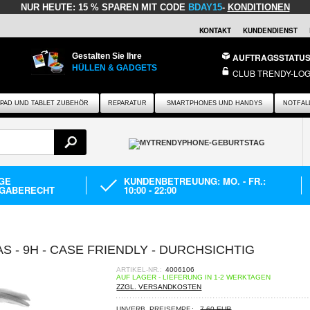
NUR HEUTE:
15 % SPAREN MIT CODE
BDAY15
-
KONDITIONEN
KONTAKT
KUNDENDIENST
Gestalten Sie Ihre
AUFTRAGSSTATU
HÜLLEN & GADGETS
CLUB TRENDY-LOG
IPAD UND TABLET ZUBEHÖR
REPARATUR
SMARTPHONES UND HANDYS
NOTFAL
AGE
KUNDENBETREUUNG: MO. - FR.:
GABERECHT
10:00 - 22:00
 - 9H - CASE FRIENDLY - DURCHSICHTIG
ARTIKEL-NR.:
4006106
AUF LAGER - LIEFERUNG IN 1-2 WERKTAGEN
ZZGL. VERSANDKOSTEN
UNVERB. PREISEMPF.:
7,60 EUR