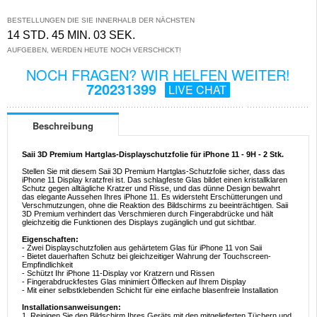
BESTELLUNGEN DIE SIE INNERHALB DER NÄCHSTEN
14 STD. 45 MIN. 02 SEK.
AUFGEBEN, WERDEN HEUTE NOCH VERSCHICKT!
NOCH FRAGEN? WIR HELFEN WEITER!
720231399
LIVE CHAT
Beschreibung
Saii 3D Premium Hartglas-Displayschutzfolie für iPhone 11 - 9H - 2 Stk.
Stellen Sie mit diesem Saii 3D Premium Hartglas-Schutzfolie sicher, dass das
iPhone 11 Display kratzfrei ist. Das schlagfeste Glas bildet einen kristallklaren
Schutz gegen alltägliche Kratzer und Risse, und das dünne Design bewahrt
das elegante Aussehen Ihres iPhone 11. Es widersteht Erschütterungen und
Verschmutzungen, ohne die Reaktion des Bildschirms zu beeinträchtigen. Saii
3D Premium verhindert das Verschmieren durch Fingerabdrücke und hält
gleichzeitig die Funktionen des Displays zugänglich und gut sichtbar.
Eigenschaften:
- Zwei Displayschutzfolien aus gehärtetem Glas für iPhone 11 von Saii
- Bietet dauerhaften Schutz bei gleichzeitiger Wahrung der Touchscreen-
Empfindlichkeit
- Schützt Ihr iPhone 11-Display vor Kratzern und Rissen
- Fingerabdruckfestes Glas minimiert Ölflecken auf Ihrem Display
- Mit einer selbstklebenden Schicht für eine einfache blasenfreie Installation
Installationsanweisungen:
1. Reinigen Sie den Bildschirm Ihres Geräts mit den mitgelieferten Tüchern und