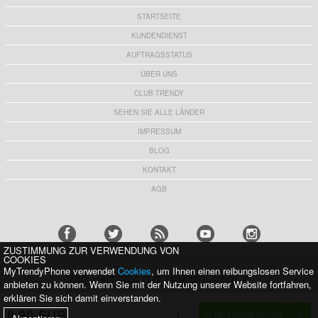
STARTSEITE
KUNDENDIENST
AUFTRAGSSTATUS
ÜBER UNS
CLUB TRENDY
SEHEN SIE ALLE LÄNDER
IMPRESSUM
BLOG
KONTAKT
AGB
ZUSTIMMUNG ZUR VERWENDUNG VON
COOKIES
MyTrendyPhone verwendet
Cookies
, um Ihnen einen reibungslosen Service
WIR UNTERSTÜTZEN MIT STOLZ:
anbieten zu können. Wenn Sie mit der Nutzung unserer Website fortfahren,
erklären Sie sich damit einverstanden.
8,90 EUR