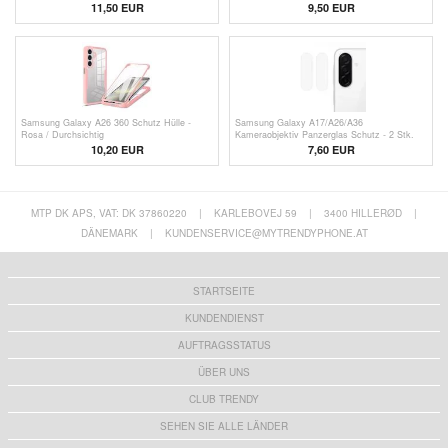
11,50 EUR
9,50
EUR
Samsung Galaxy A26 360 Schutz Hülle -
Samsung Galaxy A17/A26/A36
Rosa / Durchsichtig
Kameraobjektiv Panzerglas Schutz - 2 Stk.
10,20 EUR
7,60 EUR
MTP DK APS, VAT: DK 37860220
|
KARLEBOVEJ 59
|
3400 HILLERØD
|
DÄNEMARK
|
KUNDENSERVICE@MYTRENDYPHONE.AT
STARTSEITE
KUNDENDIENST
AUFTRAGSSTATUS
ÜBER UNS
CLUB TRENDY
SEHEN SIE ALLE LÄNDER