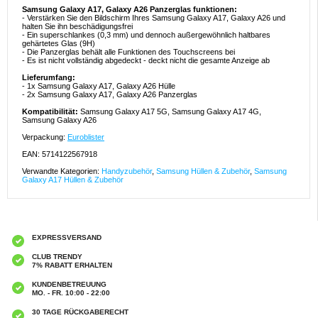
Samsung Galaxy A17, Galaxy A26 Panzerglas funktionen:
- Verstärken Sie den Bildschirm Ihres Samsung Galaxy A17, Galaxy A26 und
halten Sie ihn beschädigungsfrei
- Ein superschlankes (0,3 mm) und dennoch außergewöhnlich haltbares
gehärtetes Glas (9H)
- Die Panzerglas behält alle Funktionen des Touchscreens bei
- Es ist nicht vollständig abgedeckt - deckt nicht die gesamte Anzeige ab
Lieferumfang:
- 1x Samsung Galaxy A17, Galaxy A26 Hülle
- 2x Samsung Galaxy A17, Galaxy A26 Panzerglas
Kompatibilität:
Samsung Galaxy A17 5G, Samsung Galaxy A17 4G,
Samsung Galaxy A26
Verpackung:
Euroblister
EAN: 5714122567918
Verwandte Kategorien:
Handyzubehör
,
Samsung Hüllen & Zubehör
,
Samsung
Galaxy A17 Hüllen & Zubehör
EXPRESSVERSAND
CLUB TRENDY
7% RABATT ERHALTEN
KUNDENBETREUUNG
MO. - FR. 10:00 - 22:00
30 TAGE RÜCKGABERECHT