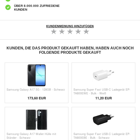
ÜBER 8.000.000 ZUFRIEDENE
KUNDEN
KUNDENMEINUNG HINZUFÜGEN
KUNDEN, DIE DAS PRODUKT GEKAUFT HABEN, HABEN AUCH NOCH
FOLGENDE PRODUKTE GEKAUFT
Samsung Galaxy A17 5G - 128GB - Schwarz
Samsung Super Fast USB-C Ladegerät EP-
TA800EWE - Bulk - Weiß
173,60
EUR
11,20
EUR
Samsung Galaxy A17 Wallet Hülle mit
Samsung Super Fast USB-C Ladegerät EP-
Ständer - Schwarz
TA800EBE - Bulk - Schwarz