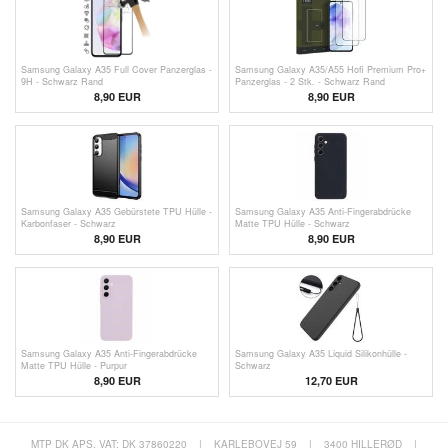
Samsung Galaxy A35 Full Cover Panzerglas -
Samsung Galaxy A35/A55 Hofi Premium Pro+
9H - Schwarz Rand
Panzerglas - 2 Stk. - Schwarz Rand
8,90 EUR
8,90 EUR
Samsung Galaxy A35 Gebürstete TPU Hülle -
Samsung Galaxy A35 Anti-Fingerabdrücke
Karbonfaser - Schwarz
Matte TPU Hülle - Schwarz
8,90 EUR
8,90 EUR
Samsung Galaxy A35 Anti-Fingerabdrücke
Samsung Galaxy A35 Liquid Silikonhülle -
Matte TPU Hülle - Purpur
Schwarz
8,90 EUR
12,70 EUR
MTP DK APS, VAT: DK 37860220
|
KARLEBOVEJ 59
|
3400 HILLERØD
|