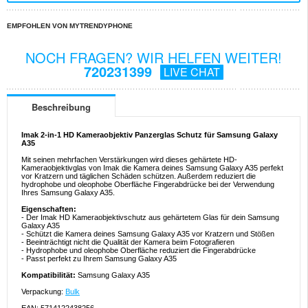
EMPFOHLEN VON MYTRENDYPHONE
NOCH FRAGEN? WIR HELFEN WEITER!
720231399
LIVE CHAT
Beschreibung
Imak 2-in-1 HD Kameraobjektiv Panzerglas Schutz für Samsung Galaxy
A35
Mit seinen mehrfachen Verstärkungen wird dieses gehärtete HD-
Kameraobjektivglas von Imak die Kamera deines Samsung Galaxy A35 perfekt
vor Kratzern und täglichen Schäden schützen. Außerdem reduziert die
hydrophobe und oleophobe Oberfläche Fingerabdrücke bei der Verwendung
Ihres Samsung Galaxy A35.
Eigenschaften:
- Der Imak HD Kameraobjektivschutz aus gehärtetem Glas für dein Samsung
Galaxy A35
- Schützt die Kamera deines Samsung Galaxy A35 vor Kratzern und Stößen
- Beeinträchtigt nicht die Qualität der Kamera beim Fotografieren
- Hydrophobe und oleophobe Oberfläche reduziert die Fingerabdrücke
- Passt perfekt zu Ihrem Samsung Galaxy A35
Kompatibilität:
Samsung Galaxy A35
Verpackung:
Bulk