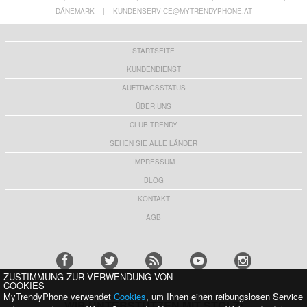
DÄNEMARK
|
KUNDENSERVICE@MYTRENDYPHONE.AT
STARTSEITE
KUNDENDIENST
AUFTRAGSSTATUS
ÜBER UNS
CLUB TRENDY
SEHEN SIE ALLE LÄNDER
IMPRESSUM
BLOG
KONTAKT
AGB
ZUSTIMMUNG ZUR VERWENDUNG VON
COOKIES
MyTrendyPhone verwendet
Cookies
, um Ihnen einen reibungslosen Service
WIR UNTERSTÜTZEN MIT STOLZ: