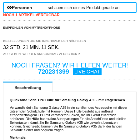
Personen
schauen sich dieses Produkt gerade an.
NOCH 1 ARTIKEL VERFÜGBAR
EMPFOHLEN VON MYTRENDYPHONE
BESTELLUNGEN DIE SIE INNERHALB DER NÄCHSTEN
32 STD. 21 MIN. 10 SEK.
AUFGEBEN, WERDEN AM SONNTAG VERSCHICKT!
NOCH FRAGEN? WIR HELFEN WEITER!
720231399
LIVE CHAT
Beschreibung
Quicksand Serie TPU Hülle für Samsung Galaxy A35 - mit Trageriemen
Verwandle dein Samsung Galaxy A35 in ein schillerndes Accessoire mit dieser
glitzernden Schutzhülle mit Riemen. Diese Hülle besteht aus äußerst
strapazierfähigem TPU mit verstärkten Ecken, die Ihr Gerät zusätzlich
schützen. Die Hülle hat exakte Aussparungen für alle Anschlüsse und taktilen
Seitentasten, damit Sie Ihr Samsung Galaxy A35 wie gewohnt benutzen
können. Gleichzeitig können Sie Ihr Samsung Galaxy A35 dank der langen
Schlaufe sicher und bequem tragen.
Merkmale: