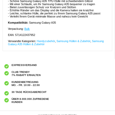
- Schöne Samsung Galaxy A35 TPU-Hülle mit schwebendem Glitzer
- Mit einer Schlaufe, um Ihr Samsung Galaxy A35 bequemer zu tragen
- Bietet zuverlässigen Schutz vor Kratzern und Stößen
- Erhöhte Ränder um das Display und die Kamera halten sie kratzfrei
- Leichte, schlanke Hülle, die perfekt zu Ihrem Samsung Galaxy A35 passt
- Verleiht Ihrem Gerät minimale Masse und nahezu kein Gewicht
Kompatibilität:
Samsung Galaxy A35
Verpackung:
Bulk
EAN: 5714122437952
Verwandte Kategorien:
Handyzubehör
,
Samsung Hüllen & Zubehör
,
Samsung
Galaxy A35 Hüllen & Zubehör
EXPRESSVERSAND
CLUB TRENDY
7% RABATT ERHALTEN
KUNDENBETREUUNG
MO. - FR. 10:00 - 22:00
30 TAGE RÜCKGABERECHT
ÜBER 8.000.000 ZUFRIEDENE
KUNDEN