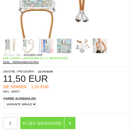
ARTIKEL-NR.:
4003980-VAR
AUF LAGER - LIEFERUNG IN 1-2 WERKTAGEN
ZZGL. VERSANDKOSTEN
UNVERB. PREISEMPF.:
12,70 EUR
11,50
EUR
SIE SPAREN:
1,20 EUR
INKL. MWST
FARBE AUSWÄHLEN
ANZAHL