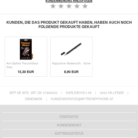
KUNDENMEINUNG HINZUFÜGEN
KUNDEN, DIE DAS PRODUKT GEKAUFT HABEN, HABEN AUCH NOCH
FOLGENDE PRODUKTE GEKAUFT
Anti-Splitter PanzerGlass
Kapazitiver Bedienstift - Schw
Disp
15,30 EUR
8,90 EUR
MTP DK APS, VAT: DK 37860220
|
KARLEBOVEJ 59
|
3400 HILLERØD
|
DÄNEMARK
|
KUNDENSERVICE@MYTRENDYPHONE.AT
STARTSEITE
KUNDENDIENST
AUFTRAGSSTATUS