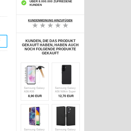
ÜBER 8.000.000 ZUFRIEDENE
KUNDEN
KUNDENMEINUNG HINZUFÜGEN
t
KUNDEN, DIE DAS PRODUKT
GEKAUFT HABEN, HABEN AUCH
NOCH FOLGENDE PRODUKTE
GEKAUFT
Samsung Galaxy
Samsung Galaxy
A36/A56
A56 Nillkin Super
Panzerglas - 9H -
Frosted Shield
8,90 EUR
12,70
EUR
Case Friendly -
Pro Hybrid Hülle
Durchsichtig
- Schwarz
Samsung Galaxy
Samsung Galaxy