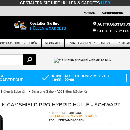
GESTALTEN SIE IHRE HÜLLEN & GADGETS
HIER
KONTAKT
KUNDENDIENST
Gestalten Sie Ihre
AUFTRAGSSTATU
HÜLLEN & GADGETS
CLUB TRENDY-LOG
IPAD UND TABLET ZUBEHÖR
REPARATUR
SMARTPHONES UND HANDYS
NOTFAL
AGE
KUNDENBETREUUNG: MO. - FR.:
GABERECHT
10:00 - 22:00
Hüllen & Zubehör
Samsung Galaxy A36 Hüllen & Zubehör
IN CAMSHIELD PRO HYBRID HÜLLE - SCHWARZ
ARTIKEL-NR.:
4010464
LIEFERUNG IN 20-25 WERKTAGEN
ZZGL. VERSANDKOSTEN