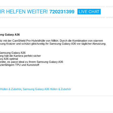
R HELFEN WEITER!
720231399
LIVE CHAT
sung Galaxy A36
z mit der CamShield Pro-Hybridhülle von Nillkin. Durch die Kombination von starrem
ung Kratzer und schützt gleichzeitig Ihr Samsung Galaxy A36 vor täglicher Abnutzung.
r Samsung Galaxy A36
g hält die Kamera perfekt sicher
xy A36 optimal
nitte, es passt ideal zu Ihrem Samsung Galaxy A36
pazierfähigem TPU und Kunststoff
Hüllen & Zubehör
,
Samsung Galaxy A36 Hüllen & Zubehör