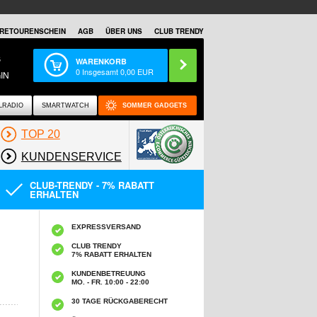
RETOURENSCHEIN
AGB
ÜBER UNS
CLUB TRENDY
S
WARENKORB
0
Insgesamt
0,00
EUR
IN
LRADIO
SMARTWATCH
SOMMER GADGETS
TOP 20
KUNDENSERVICE
CLUB-TRENDY - 7% RABATT
ERHALTEN
EXPRESSVERSAND
CLUB TRENDY
7% RABATT ERHALTEN
KUNDENBETREUUNG
MO. - FR. 10:00 - 22:00
30 TAGE RÜCKGABERECHT