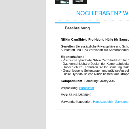
NOCH FRAGEN? WI
Beschreibung
Nillkin CamShield Pro Hybrid Hülle für Sam
Genießen Sie zusätzliche Privatsphäre und Schut
Kunststoff und TPU verhindert die Kameraabdeck
Eigenschaften:
- Premium-Hybridhülle Nillkin CamShield Pro fü
- Das verschiebbare Design der Kameraabdeckun
- Hoher Schutz - schützen Sie Ihr Samsung Gala
- Geschlossene Seitentasten und präzise Aussch
- Diese Hybridhülle von Nillkin besteht aus stra
Kompatibilität:
Samsung Galaxy A36
Verpackung:
Euroblister
EAN: 5714122525840
Verwandte Kategorien:
Handyzubehör
,
Samsung 