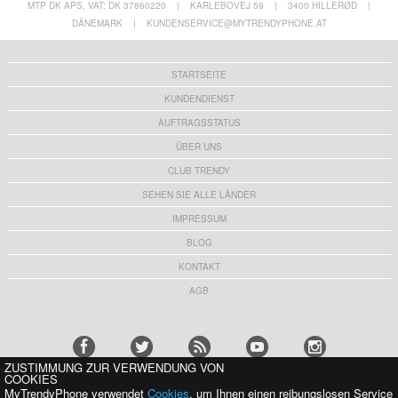
MTP DK APS, VAT: DK 37860220
|
KARLEBOVEJ 59
|
3400 HILLERØD
|
DÄNEMARK
|
KUNDENSERVICE@MYTRENDYPHONE.AT
STARTSEITE
KUNDENDIENST
AUFTRAGSSTATUS
ÜBER UNS
CLUB TRENDY
SEHEN SIE ALLE LÄNDER
IMPRESSUM
BLOG
KONTAKT
AGB
ZUSTIMMUNG ZUR VERWENDUNG VON
COOKIES
MyTrendyPhone verwendet
Cookies
, um Ihnen einen reibungslosen Service