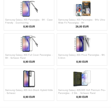
Samsung Galaxy A55 Panzerglas - 9H - Case
Samsung Galaxy A55 Panzerglas - 9Hs Ultra-
Friendly - Durchsichtig
Wide Fit Panzerglas - 9H
8,90 EUR
26,00 EUR
Samsung Galaxy A55 Full Cover Panzerglas -
Samsung Galaxy A55 Privat Panzerglas - 9H,
9H - Schwarz Rand
0.3mm
8,90 EUR
8,90 EUR
Samsung Galaxy A55 Anti-Shock Hybrid Hülle
Samsung Galaxy A35/A55 Hofi Premium Pro+
- Schwarz
Panzerglas - 2 Stk. - Schwarz Rand
8,90 EUR
8,90 EUR