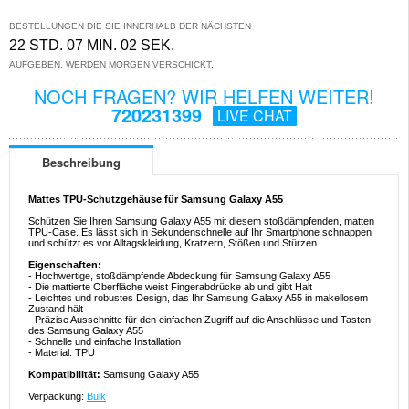
BESTELLUNGEN DIE SIE INNERHALB DER NÄCHSTEN
22 STD. 07 MIN. 01 SEK.
AUFGEBEN, WERDEN MORGEN VERSCHICKT.
NOCH FRAGEN? WIR HELFEN WEITER!
720231399
LIVE CHAT
Beschreibung
Mattes TPU-Schutzgehäuse für Samsung Galaxy A55
Schützen Sie Ihren Samsung Galaxy A55 mit diesem stoßdämpfenden, matten
TPU-Case. Es lässt sich in Sekundenschnelle auf Ihr Smartphone schnappen
und schützt es vor Alltagskleidung, Kratzern, Stößen und Stürzen.
Eigenschaften:
- Hochwertige, stoßdämpfende Abdeckung für Samsung Galaxy A55
- Die mattierte Oberfläche weist Fingerabdrücke ab und gibt Halt
- Leichtes und robustes Design, das Ihr Samsung Galaxy A55 in makellosem
Zustand hält
- Präzise Ausschnitte für den einfachen Zugriff auf die Anschlüsse und Tasten
des Samsung Galaxy A55
- Schnelle und einfache Installation
- Material: TPU
Kompatibilität:
Samsung Galaxy A55
Verpackung:
Bulk