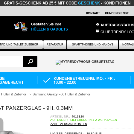
GRATIS-GESCHENK
AB 25 € MIT CODE
GESCHENK
-
KONDITIONEN
KONTAKT
KUNDENDIENST
Gestalten Sie Ihre
AUFTRAGSSTATU
HÜLLEN & GADGETS
CLUB TRENDY-LOG
IPAD UND TABLET ZUBEHÖR
REPARATUR
SMARTPHONES UND HANDYS
NOTFAL
AGE
KUNDENBETREUUNG: MO. - FR.:
GABERECHT
10:00 - 22:00
Hüllen & Zubehör
Samsung Galaxy F36 Hüllen & Zubehör
T PANZERGLAS - 9H, 0.3MM
ARTIKEL-NR.:
4013320
AUF LAGER - LIEFERUNG IN 1-2 WERKTAGEN
ZZGL. VERSANDKOSTEN
UNVERB. PREISEMPF.:
30,80 EUR