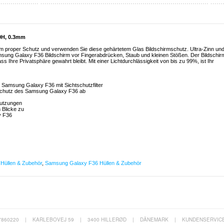
 9H, 0.3mm
 proper Schutz und verwenden Sie diese gehärtetem Glas Bildschirmschutz. Ultra-Zinn un
amsung Galaxy F36 Bildschirm vor Fingerabdrücken, Staub und kleinen Stößen. Der Bildschir
 Ihre Privatsphäre gewahrt bleibt. Mit einer Lichtdurchlässigkeit von bis zu 99%, ist Ihr
s Samsung Galaxy F36 mit Sichtschutzfilter
 Schutz des Samsung Galaxy F36 ab
mutzungen
 Blicke zu
y F36
Hüllen & Zubehör
,
Samsung Galaxy F36 Hüllen & Zubehör
7860220
|
KARLEBOVEJ 59
|
3400 HILLERØD
|
DÄNEMARK
|
KUNDENSERVIC