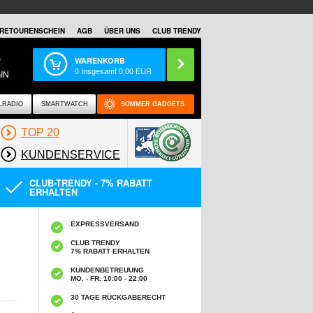
RETOURENSCHEIN
AGB
ÜBER UNS
CLUB TRENDY
S
WARENKORB
0
Insgesamt
0,00
EUR
IN
LRADIO
SMARTWATCH
SOMMER GADGETS
TOP 20
KUNDENSERVICE
CLUB-TRENDY - 7% RABATT
ERHALTEN
EXPRESSVERSAND
CLUB TRENDY
7% RABATT ERHALTEN
KUNDENBETREUUNG
MO. - FR. 10:00 - 22:00
30 TAGE RÜCKGABERECHT