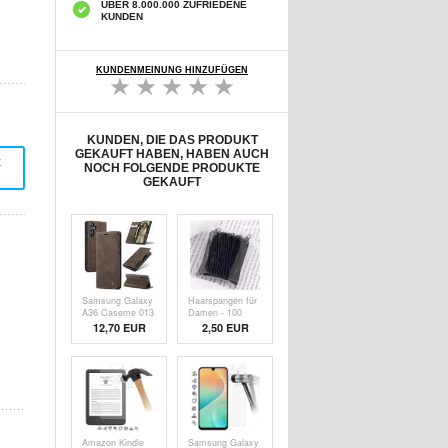
ÜBER 8.000.000 ZUFRIEDENE
KUNDEN
KUNDENMEINUNG HINZUFÜGEN
KUNDEN, DIE DAS PRODUKT
GEKAUFT HABEN, HABEN AUCH
t
NOCH FOLGENDE PRODUKTE
GEKAUFT
Samsung Galaxy
Haarspangen für
A36 Caseme 013
Damen - 100
Serie Schutzhülle
Stück - Schwarz
12,70 EUR
2,50
EUR
mit Geldbörse -
Kaffee
Amazon Kindle
Samsung Galaxy