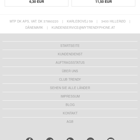
6,30 EUR
11,50 EUR
MTP DK APS, VAT: DK 37860220
|
KARLEBOVEJ 59
|
3400 HILLERØD
|
DÄNEMARK
|
KUNDENSERVICE@MYTRENDYPHONE.AT
STARTSEITE
KUNDENDIENST
AUFTRAGSSTATUS
ÜBER UNS
CLUB TRENDY
SEHEN SIE ALLE LÄNDER
IMPRESSUM
BLOG
KONTAKT
AGB