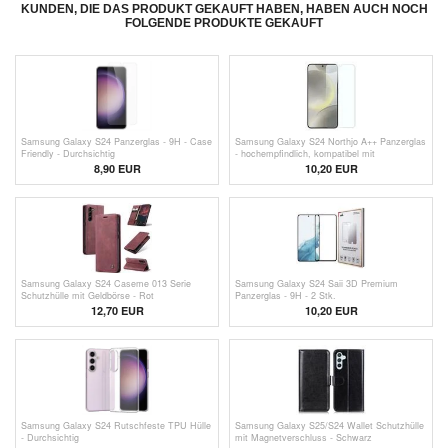
KUNDEN, DIE DAS PRODUKT GEKAUFT HABEN, HABEN AUCH NOCH
FOLGENDE PRODUKTE GEKAUFT
Samsung Galaxy S24 Panzerglas - 9H - Case
Samsung Galaxy S24 Northjo A++ Panzerglas
Friendly - Durchsichtig
- hochempfindlich, kompatibel mit
Fingerabdruckentriegelung
8,90 EUR
10,20 EUR
Samsung Galaxy S24 Caseme 013 Serie
Samsung Galaxy S24 Saii 3D Premium
Schutzhülle mit Geldbörse - Rot
Panzerglas - 9H - 2 Stk.
12,70 EUR
10,20 EUR
Samsung Galaxy S24 Rutschfeste TPU Hülle
Samsung Galaxy S25/S24 Wallet Schutzhülle
- Durchsichtig
mit Magnetverschluss - Schwarz