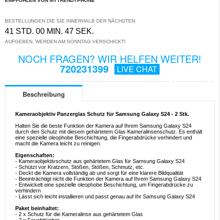
EMPFOHLEN VON MYTRENDYPHONE
BESTELLUNGEN DIE SIE INNERHALB DER NÄCHSTEN
41 STD. 00 MIN. 47 SEK.
AUFGEBEN, WERDEN AM SONNTAG VERSCHICKT!
NOCH FRAGEN? WIR HELFEN WEITER!
720231399
LIVE CHAT
Beschreibung
Kameraobjektiv Panzerglas Schutz für Samsung Galaxy S24 - 2 Stk.
Halten Sie die beste Funktion der Kamera auf Ihrem Samsung Galaxy S24
durch den Schutz mit diesem gehärtetem Glas Kameralinsenschutz. Es enthält
eine spezielle oleophobe Beschichtung, die Fingerabdrücke verhindert und
macht die Kamera leicht zu reinigen.
Eigenschaften:
- Kameraobjektivschutz aus gehärtetem Glas für Samsung Galaxy S24
- Schützt vor Kratzern, Stößen, Stößen, Schmutz, etc.
- Deckt die Kamera vollständig ab und sorgt für eine klarere Bildqualität
- Beeinträchtigt nicht die Funktion der Kamera auf Ihrem Samsung Galaxy S24
- Entwickelt eine spezielle oleophobe Beschichtung, um Fingerabdrücke zu
verhindern
- Lässt sich leicht installieren und passt genau auf Ihr Samsung Galaxy S24
Paket beinhaltet:
- 2 x Schutz für die Kameralinse aus gehärtetem Glas