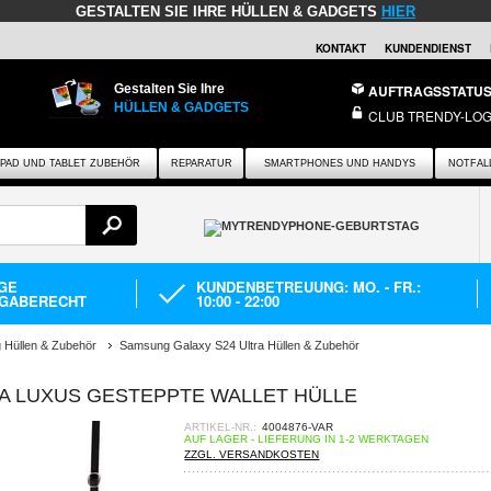
GESTALTEN SIE IHRE HÜLLEN & GADGETS
HIER
KONTAKT
KUNDENDIENST
Gestalten Sie Ihre
AUFTRAGSSTATU
HÜLLEN & GADGETS
CLUB TRENDY-LOG
IPAD UND TABLET ZUBEHÖR
REPARATUR
SMARTPHONES UND HANDYS
NOTFAL
AGE
KUNDENBETREUUNG: MO. - FR.:
GABERECHT
10:00 - 22:00
Hüllen & Zubehör
Samsung Galaxy S24 Ultra Hüllen & Zubehör
A LUXUS GESTEPPTE WALLET HÜLLE
ARTIKEL-NR.:
4004876-VAR
AUF LAGER - LIEFERUNG IN 1-2 WERKTAGEN
ZZGL. VERSANDKOSTEN