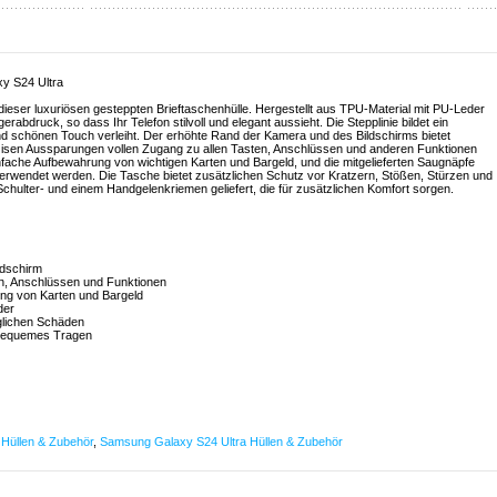
xy S24 Ultra
ieser luxuriösen gesteppten Brieftaschenhülle. Hergestellt aus TPU-Material mit PU-Leder
gerabdruck, so dass Ihr Telefon stilvoll und elegant aussieht. Die Stepplinie bildet ein
d schönen Touch verleiht. Der erhöhte Rand der Kamera und des Bildschirms bietet
äzisen Aussparungen vollen Zugang zu allen Tasten, Anschlüssen und anderen Funktionen
infache Aufbewahrung von wichtigen Karten und Bargeld, und die mitgelieferten Saugnäpfe
verwendet werden. Die Tasche bietet zusätzlichen Schutz vor Kratzern, Stößen, Stürzen und
chulter- und einem Handgelenkriemen geliefert, die für zusätzlichen Komfort sorgen.
ldschirm
en, Anschlüssen und Funktionen
ung von Karten und Bargeld
der
äglichen Schäden
r bequemes Tragen
Hüllen & Zubehör
,
Samsung Galaxy S24 Ultra Hüllen & Zubehör