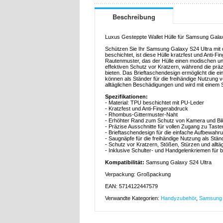
Beschreibung
Luxus Gesteppte Wallet Hülle für Samsung Gala
Schützen Sie Ihr Samsung Galaxy S24 Ultra mit d
beschichtet, ist diese Hülle kratzfest und Anti-Fin
Rautenmuster, das der Hülle einen modischen un
effektiven Schutz vor Kratzern, während die pr
bieten. Das Brieftaschendesign ermöglicht die e
können als Ständer für die freihändige Nutzung 
alltäglichen Beschädigungen und wird mit einem S
Spezifikationen:
- Material: TPU beschichtet mit PU-Leder
- Kratzfest und Anti-Fingerabdruck
- Rhombus-Gittermuster-Naht
- Erhöhter Rand zum Schutz von Kamera und Bi
- Präzise Ausschnitte für vollen Zugang zu Tast
- Brieftaschendesign für die einfache Aufbewahr
- Saugnäpfe für die freihändige Nutzung als Stän
- Schutz vor Kratzern, Stößen, Stürzen und allt
- Inklusive Schulter- und Handgelenkriemen fü
Kompatibilität:
Samsung Galaxy S24 Ultra
Verpackung: Großpackung
EAN: 5714122447579
Verwandte Kategorien:
Handyzubehör
,
Samsung 