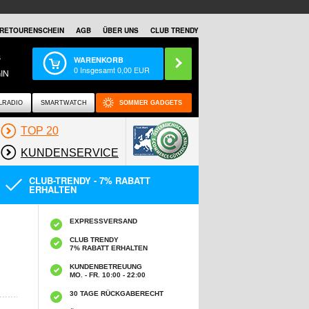
RETOURENSCHEIN
AGB
ÜBER UNS
CLUB TRENDY
S
WARENKORB
0
Insgesamt
0,00
EUR
IN
LRADIO
SMARTWATCH
SOMMER GADGETS
TOP 20
KUNDENSERVICE
CLUB-TRENDY - 7% RABATT
ERHALTEN
EXPRESSVERSAND
CLUB TRENDY
7% RABATT ERHALTEN
KUNDENBETREUUNG
MO. - FR. 10:00 - 22:00
30 TAGE RÜCKGABERECHT