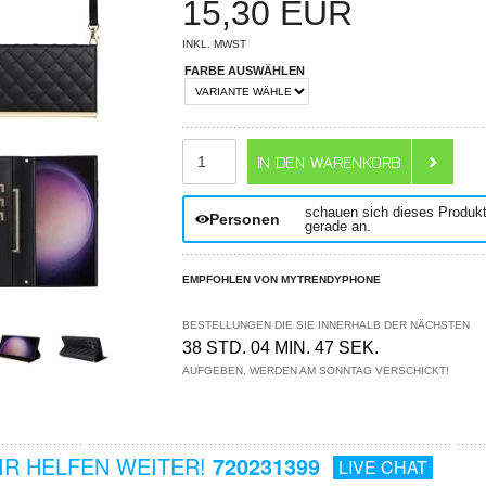
15,30
EUR
INKL. MWST
FARBE AUSWÄHLEN
ANZAHL
schauen sich dieses Produk
Personen
gerade an.
EMPFOHLEN VON MYTRENDYPHONE
BESTELLUNGEN DIE SIE INNERHALB DER NÄCHSTEN
38 STD. 04 MIN. 46 SEK.
AUFGEBEN, WERDEN AM SONNTAG VERSCHICKT!
R HELFEN WEITER!
720231399
LIVE CHAT