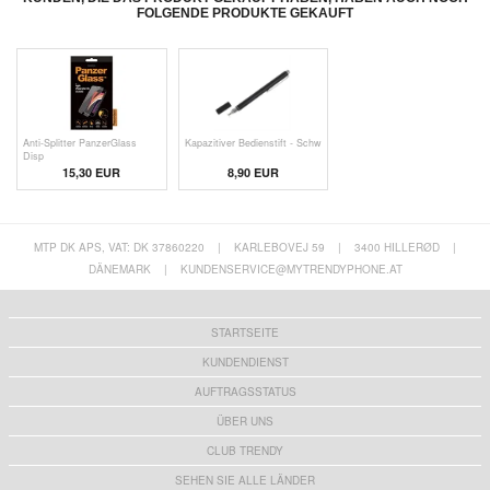
FOLGENDE PRODUKTE GEKAUFT
Anti-Splitter PanzerGlass
Kapazitiver Bedienstift - Schw
Disp
15,30 EUR
8,90 EUR
MTP DK APS, VAT: DK 37860220
|
KARLEBOVEJ 59
|
3400 HILLERØD
|
DÄNEMARK
|
KUNDENSERVICE@MYTRENDYPHONE.AT
STARTSEITE
KUNDENDIENST
AUFTRAGSSTATUS
ÜBER UNS
CLUB TRENDY
SEHEN SIE ALLE LÄNDER