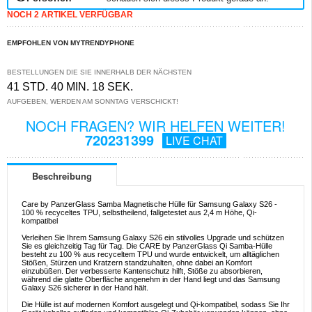
NOCH 2 ARTIKEL VERFÜGBAR
EMPFOHLEN VON MYTRENDYPHONE
BESTELLUNGEN DIE SIE INNERHALB DER NÄCHSTEN
41 STD. 40 MIN. 17 SEK.
AUFGEBEN, WERDEN AM SONNTAG VERSCHICKT!
NOCH FRAGEN? WIR HELFEN WEITER!
720231399
LIVE CHAT
Beschreibung
Care by PanzerGlass Samba Magnetische Hülle für Samsung Galaxy S26 -
100 % recyceltes TPU, selbstheilend, fallgetestet aus 2,4 m Höhe, Qi-
kompatibel
Verleihen Sie Ihrem Samsung Galaxy S26 ein stilvolles Upgrade und schützen
Sie es gleichzeitig Tag für Tag. Die CARE by PanzerGlass Qi Samba-Hülle
besteht zu 100 % aus recyceltem TPU und wurde entwickelt, um alltäglichen
Stößen, Stürzen und Kratzern standzuhalten, ohne dabei an Komfort
einzubüßen. Der verbesserte Kantenschutz hilft, Stöße zu absorbieren,
während die glatte Oberfläche angenehm in der Hand liegt und das Samsung
Galaxy S26 sicherer in der Hand hält.
Die Hülle ist auf modernen Komfort ausgelegt und Qi-kompatibel, sodass Sie Ihr