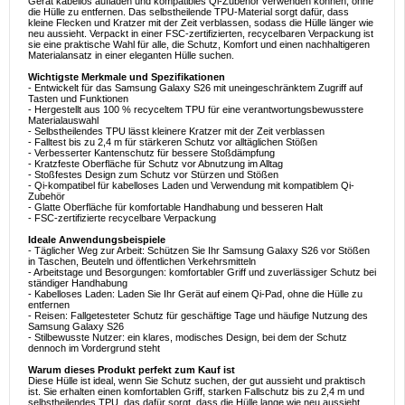
Gerät kabellos aufladen und kompatibles Qi-Zubehör verwenden können, ohne
die Hülle zu entfernen. Das selbstheilende TPU-Material sorgt dafür, dass
kleine Flecken und Kratzer mit der Zeit verblassen, sodass die Hülle länger wie
neu aussieht. Verpackt in einer FSC-zertifizierten, recycelbaren Verpackung ist
sie eine praktische Wahl für alle, die Schutz, Komfort und einen nachhaltigeren
Materialansatz in einer eleganten Hülle suchen.
Wichtigste Merkmale und Spezifikationen
- Entwickelt für das Samsung Galaxy S26 mit uneingeschränktem Zugriff auf
Tasten und Funktionen
- Hergestellt aus 100 % recyceltem TPU für eine verantwortungsbewusstere
Materialauswahl
- Selbstheilendes TPU lässt kleinere Kratzer mit der Zeit verblassen
- Falltest bis zu 2,4 m für stärkeren Schutz vor alltäglichen Stößen
- Verbesserter Kantenschutz für bessere Stoßdämpfung
- Kratzfeste Oberfläche für Schutz vor Abnutzung im Alltag
- Stoßfestes Design zum Schutz vor Stürzen und Stößen
- Qi-kompatibel für kabelloses Laden und Verwendung mit kompatiblem Qi-
Zubehör
- Glatte Oberfläche für komfortable Handhabung und besseren Halt
- FSC-zertifizierte recycelbare Verpackung
Ideale Anwendungsbeispiele
- Täglicher Weg zur Arbeit: Schützen Sie Ihr Samsung Galaxy S26 vor Stößen
in Taschen, Beuteln und öffentlichen Verkehrsmitteln
- Arbeitstage und Besorgungen: komfortabler Griff und zuverlässiger Schutz bei
ständiger Handhabung
- Kabelloses Laden: Laden Sie Ihr Gerät auf einem Qi-Pad, ohne die Hülle zu
entfernen
- Reisen: Fallgetesteter Schutz für geschäftige Tage und häufige Nutzung des
Samsung Galaxy S26
- Stilbewusste Nutzer: ein klares, modisches Design, bei dem der Schutz
dennoch im Vordergrund steht
Warum dieses Produkt perfekt zum Kauf ist
Diese Hülle ist ideal, wenn Sie Schutz suchen, der gut aussieht und praktisch
ist. Sie erhalten einen komfortablen Griff, starken Fallschutz bis zu 2,4 m und
selbstheilendes TPU, das dafür sorgt, dass die Hülle lange wie neu aussieht.