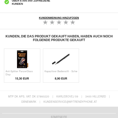
ÜBER 8.000.000 ZUFRIEDENE
KUNDEN
KUNDENMEINUNG HINZUFÜGEN
KUNDEN, DIE DAS PRODUKT GEKAUFT HABEN, HABEN AUCH NOCH
FOLGENDE PRODUKTE GEKAUFT
Anti-Splitter PanzerGlass
Kapazitiver Bedienstift - Schw
Disp
15,30 EUR
8,90 EUR
MTP DK APS, VAT: DK 37860220
|
KARLEBOVEJ 59
|
3400 HILLERØD
|
DÄNEMARK
|
KUNDENSERVICE@MYTRENDYPHONE.AT
STARTSEITE