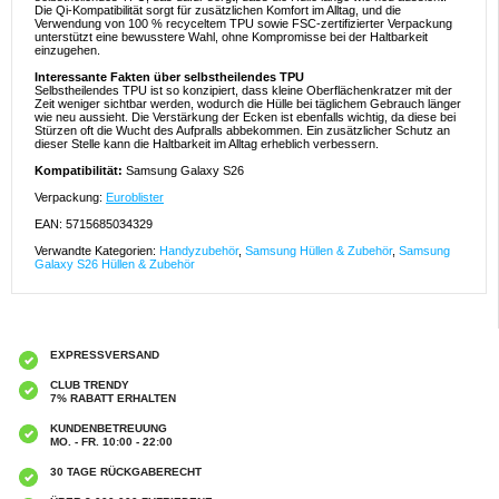
Die Qi-Kompatibilität sorgt für zusätzlichen Komfort im Alltag, und die
Verwendung von 100 % recyceltem TPU sowie FSC-zertifizierter Verpackung
unterstützt eine bewusstere Wahl, ohne Kompromisse bei der Haltbarkeit
einzugehen.
Interessante Fakten über selbstheilendes TPU
Selbstheilendes TPU ist so konzipiert, dass kleine Oberflächenkratzer mit der
Zeit weniger sichtbar werden, wodurch die Hülle bei täglichem Gebrauch länger
wie neu aussieht. Die Verstärkung der Ecken ist ebenfalls wichtig, da diese bei
Stürzen oft die Wucht des Aufpralls abbekommen. Ein zusätzlicher Schutz an
dieser Stelle kann die Haltbarkeit im Alltag erheblich verbessern.
Kompatibilität:
Samsung Galaxy S26
Verpackung:
Euroblister
EAN: 5715685034329
Verwandte Kategorien:
Handyzubehör
,
Samsung Hüllen & Zubehör
,
Samsung
Galaxy S26 Hüllen & Zubehör
EXPRESSVERSAND
CLUB TRENDY
7% RABATT ERHALTEN
KUNDENBETREUUNG
MO. - FR. 10:00 - 22:00
30 TAGE RÜCKGABERECHT