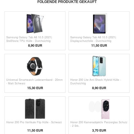
FOLGENDE PRODUKTE GEKAUFT
Samsung Galaxy Tab A8 10.5 (2021)
Samsung Galaxy Tab A8 10.5 (2021)
Stoßfeste TPU Hülle - Durchsichtig
Displayschutzfolie - Durchsichtig
8,90 EUR
11,50 EUR
Universal Smartwatch Lederarmband - 20mm
Honor 200 Lite Anti-Shock Hybrid Hülle -
- Matt Schwarz
Durchsichtig
15,30 EUR
8,90 EUR
Honor 200 Pro Vertikale Flip Hülle - Schwarz
Honor 200 Kameraobjektiv Panzerglas Schutz
- 2 Stk.
11,50 EUR
3,70
EUR