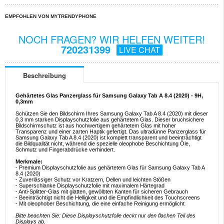
EMPFOHLEN VON MYTRENDYPHONE
NOCH FRAGEN? WIR HELFEN WEITER!
720231399
LIVE CHAT
Beschreibung
Gehärtetes Glas Panzerglass für Samsung Galaxy Tab A 8.4 (2020) - 9H,
0,3mm
Schützen Sie den Bildschirm Ihres Samsung Galaxy Tab A 8.4 (2020) mit dieser
0,3 mm starken Displayschutzfolie aus gehärtetem Glas. Dieser bruchsichere
Bildschirmschutz ist aus hochwertigem gehärtetem Glas mit hoher
Transparenz und einer zarten Haptik gefertigt. Das ultradünne Panzerglass für
Samsung Galaxy Tab A 8.4 (2020) ist komplett transparent und beeinträchtigt
die Bildqualität nicht, während die spezielle oleophobe Beschichtung Öle,
Schmutz und Fingerabdrücke verhindert.
Merkmale:
- Premium Displayschutzfolie aus gehärtetem Glas für Samsung Galaxy Tab A
8.4 (2020)
- Zuverlässiger Schutz vor Kratzern, Dellen und leichten Stößen
- Superschlanke Displayschutzfolie mit maximalem Härtegrad
- Anti-Splitter-Glas mit glatten, gewölbten Kanten für sicheren Gebrauch
- Beeinträchtigt nicht die Helligkeit und die Empfindlichkeit des Touchscreens
- Mit oleophober Beschichtung, die eine einfache Reinigung ermöglicht
Bitte beachten Sie: Diese Displayschutzfolie deckt nur den flachen Teil des
Displays ab.