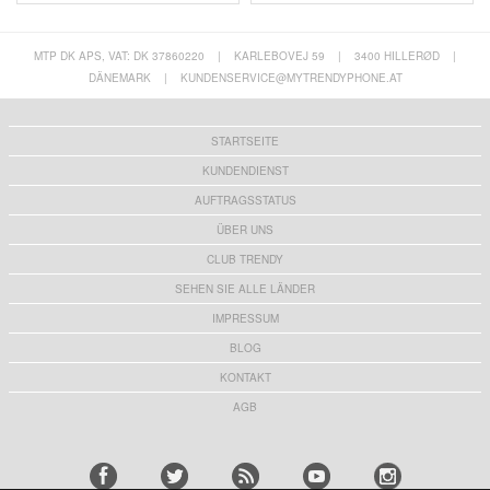
MTP DK APS, VAT: DK 37860220
|
KARLEBOVEJ 59
|
3400 HILLERØD
|
DÄNEMARK
|
KUNDENSERVICE@MYTRENDYPHONE.AT
STARTSEITE
KUNDENDIENST
AUFTRAGSSTATUS
ÜBER UNS
CLUB TRENDY
SEHEN SIE ALLE LÄNDER
IMPRESSUM
BLOG
KONTAKT
AGB