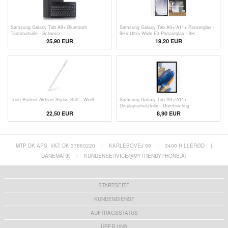
Samsung Galaxy Tab A9+ Bluetooth
Samsung Galaxy Tab A9+/A11+ Panzerglas -
Tastaturhülle - Schwarz
9Hs Ultra-Wide Fit Panzerglas - 9H
25,90 EUR
19,20
EUR
Tech-Protect Aktiver Stylus-Stift - Weiß
Samsung Galaxy Tab A9+/A11+
Displayschutzfolie - Durchsichtig
22,50 EUR
8,90 EUR
MTP DK APS, VAT: DK 37860220
|
KARLEBOVEJ 59
|
3400 HILLERØD
|
DÄNEMARK
|
KUNDENSERVICE@MYTRENDYPHONE.AT
STARTSEITE
KUNDENDIENST
AUFTRAGSSTATUS
ÜBER UNS