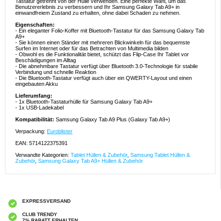
Tastatur getrennt von der Hülle verwenden. Eine perfekte Wahl, um das
Benutzererlebnis zu verbessern und Ihr Samsung Galaxy Tab A9+ in
einwandfreiem Zustand zu erhalten, ohne dabei Schaden zu nehmen.
Eigenschaften:
- Ein eleganter Folio-Koffer mit Bluetooth-Tastatur für das Samsung Galaxy Tab
A9+
- Sie können einen Ständer mit mehreren Blickwinkeln für das bequemste
Surfen im Internet oder für das Betrachten von Multimedia bilden
- Obwohl es die Funktionalität bietet, schützt das Flip-Case Ihr Tablet vor
Beschädigungen im Alltag
- Die abnehmbare Tastatur verfügt über Bluetooth 3.0-Technologie für stabile
Verbindung und schnelle Reaktion
- Die Bluetooth-Tastatur verfügt auch über ein QWERTY-Layout und einen
eingebauten Akku
Lieferumfang:
- 1x Bluetooth-Tastaturhülle für Samsung Galaxy Tab A9+
- 1x USB-Ladekabel
Kompatibilität:
Samsung Galaxy Tab A9 Plus (Galaxy Tab A9+)
Verpackung:
Euroblister
EAN: 5714122375391
Verwandte Kategorien:
Tablet Hüllen & Zubehör
,
Samsung Tablet Hüllen &
Zubehör
,
Samsung Galaxy Tab A9+ Hüllen & Zubehör
EXPRESSVERSAND
CLUB TRENDY
7% RABATT ERHALTEN