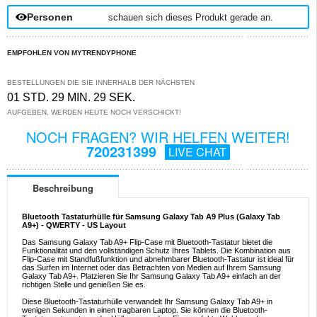
Personen
schauen sich dieses Produkt gerade an.
EMPFOHLEN VON MYTRENDYPHONE
BESTELLUNGEN DIE SIE INNERHALB DER NÄCHSTEN
01 STD. 29 MIN. 29 SEK.
AUFGEBEN, WERDEN HEUTE NOCH VERSCHICKT!
NOCH FRAGEN? WIR HELFEN WEITER!
720231399
LIVE CHAT
Beschreibung
Bluetooth Tastaturhülle für Samsung Galaxy Tab A9 Plus (Galaxy Tab
A9+) - QWERTY - US Layout
Das Samsung Galaxy Tab A9+ Flip-Case mit Bluetooth-Tastatur bietet die
Funktionalität und den vollständigen Schutz Ihres Tablets. Die Kombination aus
Flip-Case mit Standfußfunktion und abnehmbarer Bluetooth-Tastatur ist ideal für
das Surfen im Internet oder das Betrachten von Medien auf Ihrem Samsung
Galaxy Tab A9+. Platzieren Sie Ihr Samsung Galaxy Tab A9+ einfach an der
richtigen Stelle und genießen Sie es.
Diese Bluetooth-Tastaturhülle verwandelt Ihr Samsung Galaxy Tab A9+ in
wenigen Sekunden in einen tragbaren Laptop. Sie können die Bluetooth-