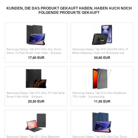
KUNDEN, DIE DAS PRODUKT GEKAUFT HABEN, HABEN AUCH NOCH
FOLGENDE PRODUKTE GEKAUFT
Samsung Galaxy Tab S10 Ultra Dux Ducis
Samsung Galaxy Tab S10 Ultra/S9 Ultra JT
Domo Tri-Fold Smart Folio Hülle - Schwarz
Berlin Robustes Hülle mit Kickstand und
Handschlaufe - Schwarz
17,60
EUR
34,60 EUR
Samsung Galaxy Tab S10 Ultra Tri-Fold Serie
Samsung Galaxy Tab S10 Ultra Stoßfeste
Smart Folio Hülle - Schwarz
TPU Hülle - Durchsichtig
20,50
EUR
11,50
EUR
Samsung Galaxy Tab S11 Ultra Bluetooth
Samsung Galaxy Tab S10 Ultra Dux Ducis