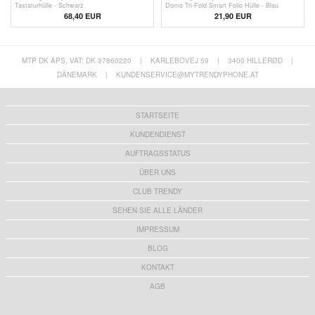
Tastaturhülle - Schwarz
Domo Tri-Fold Smart Folio Hülle - Blau
68,40 EUR
21,90 EUR
MTP DK APS, VAT: DK 37860220
|
KARLEBOVEJ 59
|
3400 HILLERØD
|
DÄNEMARK
|
KUNDENSERVICE@MYTRENDYPHONE.AT
STARTSEITE
KUNDENDIENST
AUFTRAGSSTATUS
ÜBER UNS
CLUB TRENDY
SEHEN SIE ALLE LÄNDER
IMPRESSUM
BLOG
KONTAKT
AGB