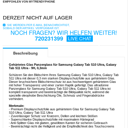
EMPFOHLEN VON MYTRENDYPHONE
DERZEIT NICHT AUF LAGER
SIE WERDEN PER E-MAIL BENACHRICHTIGT,
SOBALD DER ARTIKEL VERFÜGBAR IST.
NOCH FRAGEN? WIR HELFEN WEITER!
720231399
LIVE CHAT
Beschreibung
Gehärtetes Glas Panzerglass für Samsung Galaxy Tab S10 Ultra, Galaxy
Tab S11 Ultra - 9H, 0,3mm
Schützen Sie den Bildschirm Ihres Samsung Galaxy Tab S10 Ultra, Galaxy Tab
S11 Ultra mit dieser 0,3 mm starken Displayschutzfolie aus gehärtetem Glas.
Dieser bruchsichere Bildschirmschutz ist aus hochwertigem gehärtetem Glas
mit hoher Transparenz und einer zarten Haptik gefertigt. Das ultradünne
Panzerglass für Samsung Galaxy Tab S10 Ultra, Galaxy Tab S11 Ultra ist
komplett transparent und beeinträchtigt die Bildqualität nicht, während die
spezielle oleophobe Beschichtung Öle, Schmutz und Fingerabdrücke
verhindert.
Merkmale:
- Premium Displayschutzfolie aus gehärtetem Glas für Samsung Galaxy Tab
S10 Ultra, Galaxy Tab S11 Ultra
- Zuverlässiger Schutz vor Kratzern, Dellen und leichten Stößen
- Superschlanke Displayschutzfolie mit maximalem Härtegrad
- Anti-Splitter-Glas mit glatten, gewölbten Kanten für sicheren Gebrauch
- Beeinträchtigt nicht die Helligkeit und die Empfindlichkeit des Touchscreens