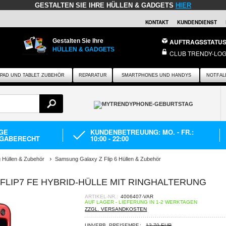
GESTALTEN SIE IHRE HÜLLEN & GADGETS
HIER
KONTAKT
KUNDENDIENST
Gestalten Sie Ihre
AUFTRAGSSTATU
HÜLLEN & GADGETS
CLUB TRENDY-LOG
IPAD UND TABLET ZUBEHÖR
REPARATUR
SMARTPHONES UND HANDYS
NOTFAL
AGE
KUNDENBETREUUNG: MO. - FR.:
GABERECHT
10:00 - 22:00
Hüllen & Zubehör
Samsung Galaxy Z Flip 6 Hüllen & Zubehör
 FLIP7 FE HYBRID-HÜLLE MIT RINGHALTERUNG
ARTIKEL-NR.:
4006407-VAR
AUF LAGER - LIEFERUNG IN 1-2 WERKTAGEN
ZZGL. VERSANDKOSTEN
UNVERB. PREISEMPF.:
12,70 EUR