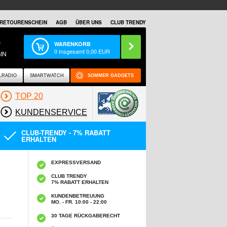
RETOURENSCHEIN
AGB
ÜBER UNS
CLUB TRENDY
S
WARENKORB
0
Insgesamt
0,00
EUR
IN
LRADIO
SMARTWATCH
SOMMER GADGETS
TOP 20
KUNDENSERVICE
CLUB-TRENDY - 7% RABATT
ERHALTEN
EXPRESSVERSAND
CLUB TRENDY
7% RABATT ERHALTEN
KUNDENBETREUUNG
MO. - FR. 10:00 - 22:00
30 TAGE RÜCKGABERECHT