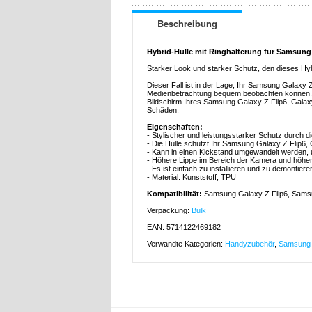
Beschreibung
Hybrid-Hülle mit Ringhalterung für Samsung 
Starker Look und starker Schutz, den dieses Hyb
Dieser Fall ist in der Lage, Ihr Samsung Galaxy 
Medienbetrachtung bequem beobachten können. E
Bildschirm Ihres Samsung Galaxy Z Flip6, Galaxy
Schäden.
Eigenschaften:
- Stylischer und leistungsstarker Schutz durch d
- Die Hülle schützt Ihr Samsung Galaxy Z Flip6
- Kann in einen Kickstand umgewandelt werden,
- Höhere Lippe im Bereich der Kamera und höhe
- Es ist einfach zu installieren und zu demontie
- Material: Kunststoff, TPU
Kompatibilität:
Samsung Galaxy Z Flip6, Samsu
Verpackung:
Bulk
EAN: 5714122469182
Verwandte Kategorien:
Handyzubehör
,
Samsung 