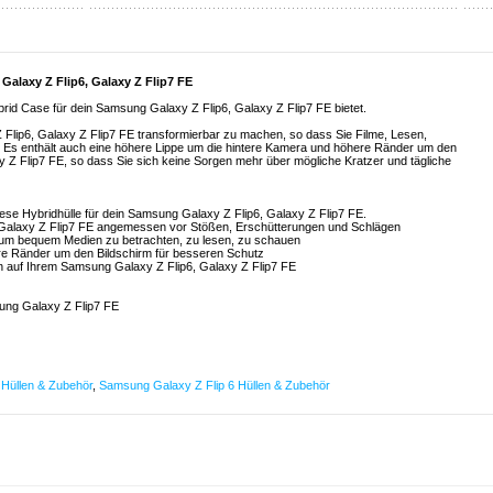
Galaxy Z Flip6, Galaxy Z Flip7 FE
rid Case für dein Samsung Galaxy Z Flip6, Galaxy Z Flip7 FE bietet.
Z Flip6, Galaxy Z Flip7 FE transformierbar zu machen, so dass Sie Filme, Lesen,
s enthält auch eine höhere Lippe um die hintere Kamera und höhere Ränder um den
 Z Flip7 FE, so dass Sie sich keine Sorgen mehr über mögliche Kratzer und tägliche
iese Hybridhülle für dein Samsung Galaxy Z Flip6, Galaxy Z Flip7 FE.
, Galaxy Z Flip7 FE angemessen vor Stößen, Erschütterungen und Schlägen
 um bequem Medien zu betrachten, zu lesen, zu schauen
re Ränder um den Bildschirm für besseren Schutz
ren auf Ihrem Samsung Galaxy Z Flip6, Galaxy Z Flip7 FE
ng Galaxy Z Flip7 FE
Hüllen & Zubehör
,
Samsung Galaxy Z Flip 6 Hüllen & Zubehör