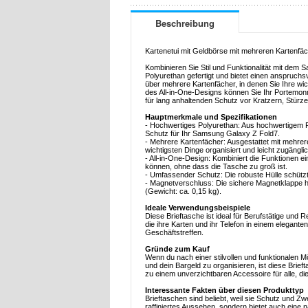
Beschreibung
Kartenetui mit Geldbörse mit mehreren Kartenfä
Kombinieren Sie Stil und Funktionalität mit de
Polyurethan gefertigt und bietet einen anspruch
über mehrere Kartenfächer, in denen Sie Ihre wi
des All-in-One-Designs können Sie Ihr Portemonna
für lang anhaltenden Schutz vor Kratzern, Stürze
Hauptmerkmale und Spezifikationen
- Hochwertiges Polyurethan: Aus hochwertigem Pol
Schutz für Ihr Samsung Galaxy Z Fold7.
- Mehrere Kartenfächer: Ausgestattet mit mehre
wichtigsten Dinge organisiert und leicht zugänglic
- All-in-One-Design: Kombiniert die Funktionen e
können, ohne dass die Tasche zu groß ist.
- Umfassender Schutz: Die robuste Hülle schützt 
- Magnetverschluss: Die sichere Magnetklappe häl
(Gewicht: ca. 0,15 kg).
Ideale Verwendungsbeispiele
Diese Brieftasche ist ideal für Berufstätige und Re
die ihre Karten und ihr Telefon in einem elegante
Geschäftstreffen.
Gründe zum Kauf
Wenn du nach einer stilvollen und funktionalen 
und dein Bargeld zu organisieren, ist diese Brie
zu einem unverzichtbaren Accessoire für alle, die
Interessante Fakten über diesen Produkttyp
Brieftaschen sind beliebt, weil sie Schutz und 
raffiniertes Aussehen, sondern bietet auch eine 