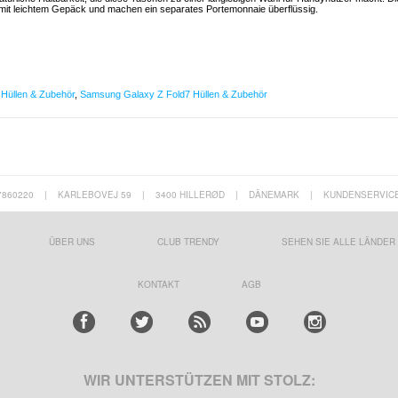
n mit leichtem Gepäck und machen ein separates Portemonnaie überflüssig.
Hüllen & Zubehör
,
Samsung Galaxy Z Fold7 Hüllen & Zubehör
7860220
|
KARLEBOVEJ 59
|
3400 HILLERØD
|
DÄNEMARK
|
KUNDENSERVIC
ÜBER UNS
CLUB TRENDY
SEHEN SIE ALLE LÄNDER
KONTAKT
AGB
WIR UNTERSTÜTZEN MIT STOLZ: