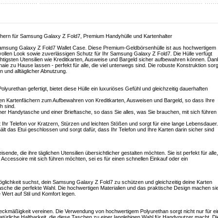
chern für Samsung Galaxy Z Fold7, Premium Handyhülle und Kartenhalter
m Samsung Galaxy Z Fold7 Wallet Case. Diese Premium-Geldbörsenhülle ist aus hochwertigem
svollen Look sowie zuverlässigen Schutz für Ihr Samsung Galaxy Z Fold7. Die Hülle verfügt
chtigsten Utensilien wie Kreditkarten, Ausweise und Bargeld sicher aufbewahren können. Dan
ie zu Hause lassen - perfekt für alle, die viel unterwegs sind. Die robuste Konstruktion sorg
n und alltäglicher Abnutzung.
yurethan gefertigt, bietet diese Hülle ein luxuriöses Gefühl und gleichzeitig dauerhaften
ren Kartenfächern zum Aufbewahren von Kreditkarten, Ausweisen und Bargeld, so dass Ihre
h sind.
iner Handytasche und einer Brieftasche, so dass Sie alles, was Sie brauchen, mit sich führen
Ihr Telefon vor Kratzern, Stürzen und leichten Stößen und sorgt für eine lange Lebensdauer.
t das Etui geschlossen und sorgt dafür, dass Ihr Telefon und Ihre Karten darin sicher sind
isende, die ihre täglichen Utensilien übersichtlicher gestalten möchten. Sie ist perfekt für alle,
n Accessoire mit sich führen möchten, sei es für einen schnellen Einkauf oder ein
Möglichkeit suchst, dein Samsung Galaxy Z Fold7 zu schützen und gleichzeitig deine Karten
ftasche die perfekte Wahl. Die hochwertigen Materialien und das praktische Design machen si
 Wert auf Stil und Komfort legen.
Zweckmäßigkeit vereinen. Die Verwendung von hochwertigem Polyurethan sorgt nicht nur für ei
natürliche Haltbarkeit, die diese Taschen zu einer langlebigen Wahl für Handynutzer macht. Di