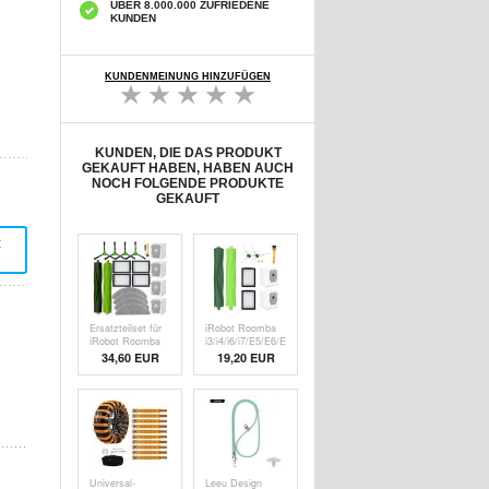
ÜBER 8.000.000 ZUFRIEDENE
KUNDEN
KUNDENMEINUNG HINZUFÜGEN
KUNDEN, DIE DAS PRODUKT
GEKAUFT HABEN, HABEN AUCH
NOCH FOLGENDE PRODUKTE
GEKAUFT
t
Ersatzteilset für
iRobot Roomba
iRobot Roomba
i3/i4/i6/i7/E5/E6/E7
Combo
Ersatzteile mit
34,60 EUR
19,20 EUR
i5/i5+/j5/j5+ - 20
Staubbeuteln - 9
Stk.
Stk.
Universal-
Leeu Design