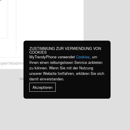
ZUSTIMMUNG ZUR VERWENDUNG VON
COOKIES
MyTrendyPhone verwendet
Cookies
, um
Ihnen einen reibungslosen Service anbieten
E@MYTRENDYPHONE.AT
zu können. Wenn Sie mit der Nutzung
unserer Website fortfahren, erklären Sie sich
damit einverstanden.
IMPRESSUM
BLOG
Akzeptieren