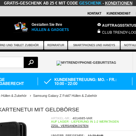
GRATIS-GESCHENK
AB 25 € MIT CODE
GESCHENK
-
KONDITIONEN
KONTAKT
KUNDENDIENST
Gestalten Sie Ihre
AUFTRAGSSTATU
HÜLLEN & GADGETS
CLUB TRENDY-LOG
IPAD UND TABLET ZUBEHÖR
REPARATUR
SMARTPHONES UND HANDYS
NOTFAL
AGE
KUNDENBETREUUNG: MO. - FR.:
GABERECHT
10:00 - 22:00
Hüllen & Zubehör
Samsung Galaxy Z Fold7 Hüllen & Zubehör
KARTENETUI MIT GELDBÖRSE
ARTIKEL-NR.:
4014685-VAR
AUF LAGER - LIEFERUNG IN 1-2 WERKTAGEN
ZZGL. VERSANDKOSTEN
UNVERB. PREISEMPF.:
12,70 EUR