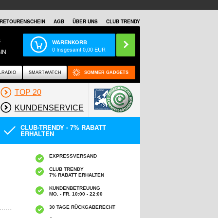
RETOURENSCHEIN
AGB
ÜBER UNS
CLUB TRENDY
S
WARENKORB
0
Insgesamt
0,00
EUR
IN
LRADIO
SMARTWATCH
SOMMER GADGETS
TOP 20
KUNDENSERVICE
CLUB-TRENDY - 7% RABATT
ERHALTEN
EXPRESSVERSAND
CLUB TRENDY
7% RABATT ERHALTEN
KUNDENBETREUUNG
MO. - FR. 10:00 - 22:00
30 TAGE RÜCKGABERECHT