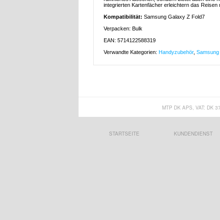
integrierten Kartenfächer erleichtern das Reise
Kompatibilität:
Samsung Galaxy Z Fold7
Verpacken: Bulk
EAN: 5714122588319
Verwandte Kategorien:
Handyzubehör
,
Samsung 
MTP DK APS, VAT: DK 3
STARTSEITE
KUNDENDIENST