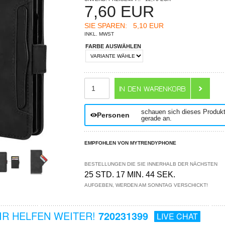
7,60
EUR
SIE SPAREN:
5,10 EUR
INKL. MWST
FARBE AUSWÄHLEN
ANZAHL
schauen sich dieses Produk
Personen
gerade an.
EMPFOHLEN VON MYTRENDYPHONE
BESTELLUNGEN DIE SIE INNERHALB DER NÄCHSTEN
25 STD. 17 MIN. 43 SEK.
AUFGEBEN, WERDEN AM SONNTAG VERSCHICKT!
R HELFEN WEITER!
720231399
LIVE CHAT