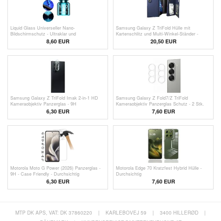
Liquid Glass Universeller Nano-
Samsung Galaxy Z TriFold Hülle mit
Bildschirmschutz - Ultraklar und
Kartenschlitz und Multi-Winkel-Ständer -
fingerabdruckfreundlich
Dunkelblau
8,60 EUR
20,50
EUR
Samsung Galaxy Z TriFold Imak 2-in-1 HD
Samsung Galaxy Z Fold7/Z TriFold
Kameraobjektiv Panzerglas - 9H
Kameraobjektiv Panzerglas Schutz - 2 Stk.
6,30
EUR
7,60
EUR
Motorola Moto G Power (2026) Panzerglas -
Motorola Edge 70 Kratzfest Hybrid Hülle -
9H - Case Friendly - Durchsichtig
Durchsichtig
6,30
EUR
7,60 EUR
MTP DK APS, VAT: DK 37860220
|
KARLEBOVEJ 59
|
3400 HILLERØD
|