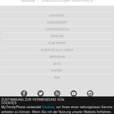
DÄNEMARK
|
KUNDENSERVICE@MYTRENDYPHONE.AT
STARTSEITE
KUNDENDIENST
AUFTRAGSSTATUS
ÜBER UNS
CLUB TRENDY
SEHEN SIE ALLE LÄNDER
IMPRESSUM
BLOG
KONTAKT
AGB
ZUSTIMMUNG ZUR VERWENDUNG VON
COOKIES
MyTrendyPhone verwendet
Cookies
, um Ihnen einen reibungslosen Service
WIR UNTERSTÜTZEN MIT STOLZ:
anbieten zu können. Wenn Sie mit der Nutzung unserer Website fortfahren,