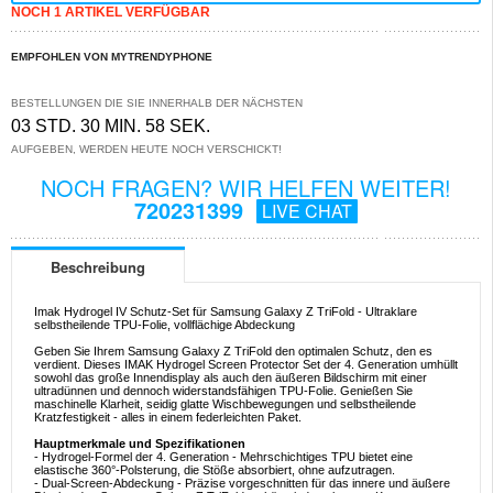
NOCH 1 ARTIKEL VERFÜGBAR
EMPFOHLEN VON MYTRENDYPHONE
BESTELLUNGEN DIE SIE INNERHALB DER NÄCHSTEN
03 STD. 30 MIN. 58 SEK.
AUFGEBEN, WERDEN HEUTE NOCH VERSCHICKT!
NOCH FRAGEN? WIR HELFEN WEITER!
720231399
LIVE CHAT
Beschreibung
Imak Hydrogel IV Schutz-Set für Samsung Galaxy Z TriFold - Ultraklare
selbstheilende TPU-Folie, vollflächige Abdeckung
Geben Sie Ihrem Samsung Galaxy Z TriFold den optimalen Schutz, den es
verdient. Dieses IMAK Hydrogel Screen Protector Set der 4. Generation umhüllt
sowohl das große Innendisplay als auch den äußeren Bildschirm mit einer
ultradünnen und dennoch widerstandsfähigen TPU-Folie. Genießen Sie
maschinelle Klarheit, seidig glatte Wischbewegungen und selbstheilende
Kratzfestigkeit - alles in einem federleichten Paket.
Hauptmerkmale und Spezifikationen
- Hydrogel-Formel der 4. Generation - Mehrschichtiges TPU bietet eine
elastische 360°-Polsterung, die Stöße absorbiert, ohne aufzutragen.
- Dual-Screen-Abdeckung - Präzise vorgeschnitten für das innere und äußere