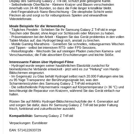
Display des Samsung Galaxy Z TriFold, schützt jede gebogene Kante.
- Selbstheilende Oberfläche - Kleinere Kratzer und Blasen verschwinden
innerhalb von 24-48 Stunden, so dass die Folie länger kristallklar bleibt.
- Anti-Fingerabdruck-Nano-Beschichtung - Die oleophobe Schicht weist
Flecken ab und sorgt so für reibungsloses Spielen und einwandfreie
Videotelefonate.
Ideale Beispiele für die Verwendung
- Tägliches Pendeln - Schieben Sie Ihr Samsung Galaxy Z TriFold in enge
Taschen oder Beutel, ohne Angst vor Schlüsseln oder Münzen zu haben.
- Präsentationen bei der Arbeit - Klappen Sie das Gerät problemlos in den vollen
Tablet-Modus auf; das Hydrogel biegt sich, anstatt zu brechen.
- Mobile Gaming-Marathons - Genießen Sie schnelles, reibungsarmes Wischen
und Tippen - selbst bei intensiven RTS- oder FPS-Sessions.
- Reisefotografie - Wechseln Sie auf steinigen Pfaden zwischen Kamera- und
Vorschaumodus; die Folie absorbiert Erschütterungen und leichte Stöße.
Interessante Fakten über Hydrogel-Filme
- Hydrogel wurde wegen seiner hautähnlichen Elastizität zunächst für
biomedizinische Verbände entwickelt - jetzt wird es zur "Heilung" von Handy-
Bildschirmen eingesetzt.
- Im Gegensatz zu Glas behält Hydrogel selbst nach 20.000 Faltungen eine bis
zu 95 %ige Transparenz der Berührungssignale bei, was den
Scharniertestzyklen des Samsung Galaxy Z TriFold entspricht.
- Die selbstheilende Polymermatrix reagiert auf Körpertemperatur (≈ 36 °C) und
beschleunigt die Reparatur von Kratzern, während Sie das Gerät einfach nur
halten.
Rüsten Sie auf IMAKs Hydrogel-Bildschirmschutzfolie der 4. Generation auf
und sorgen Sie dafür, dass Ihr Samsung Galaxy Z TriFold bei jeder Faltung
frisch, funktional und zukunftssicher aussieht.
Kompatibilität:
Samsung Galaxy Z TriFold
Verpackungen: Euroblister
EAN: 5714122633729