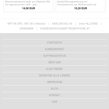
Wassermelonenschneider aus Edelstahl 304
Notfall-Rettungswerkzeug mit
mit ergonomischem Griff – grün
Fensterhammer aus Wolframstahl und
Sicherheitsgurt-Schneider - Silber
14,00 EUR
10,20 EUR
MTP DK APS, VAT: DK 37860220
|
KARLEBOVEJ 59
|
3400 HILLERØD
|
DÄNEMARK
|
KUNDENSERVICE@MYTRENDYPHONE.AT
STARTSEITE
KUNDENDIENST
AUFTRAGSSTATUS
ÜBER UNS
CLUB TRENDY
SEHEN SIE ALLE LÄNDER
IMPRESSUM
BLOG
KONTAKT
AGB