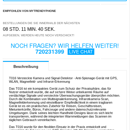
EMPFOHLEN VON MYTRENDYPHONE
BESTELLUNGEN DIE SIE INNERHALB DER NÄCHSTEN
08 STD. 11 MIN. 40 SEK.
AUFGEBEN, WERDEN HEUTE NOCH VERSCHICKT!
NOCH FRAGEN? WIR HELFEN WEITER!
720231399
LIVE CHAT
Beschreibung
T016 Versteckte Kamera und Signal-Detektor - Anti-Spionage-Gerät mit GPS,
WLAN, Magnetfeld- und Infrarot-Erkennung
Das T016 ist ein kompaktes Gerät zum Schutz der Privatsphäre, das für
Nutzer entwickelt wurde, die auf sichere Weise unbekannte Räume auf
verdächtige Signale und versteckte Überwachungsgeräte überprüfen möchten.
Durch die Kombination von Multisignalerkennung, Infrarotkamera-Scan,
Magnetfelderkennung und einstellbarer Empfindlichkeit in einem tragbaren
Gerät ist es ein praktisches Zubehör für Reisen, Geschäftsreisen,
Mietunterkünfte, Büros, Fahrzeuge und andere datenschutzrelevante
Umgebungen. Dank seines leichten Handheld-Designs lässt es sich leicht
transportieren, während die integrierten Warnmeldungen das Scannen im
täglichen Gebrauch vereinfachen.
Das T016 wurde für den flexiblen Einsatz in der Praxis entwickelt und