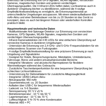
unterstützt die Erkennung von GPS-Signalen, WLAN-Signalen, versteckten
Kameras, magnetischen Geräten und anderen verdächtigen
Übertragungsquellen. Die 4 Infrarot-LEDs helfen dabei, Lochkameras auch in
dunklerer Umgebung leichter zu identifizieren, während die 4-stufige
Empfindlichkeitseinstellung es ermöglicht, die Erkennungsintensität an
unterschiedliche Umgebungen anzupassen. Mit einem wiederaufladbaren 950-
mAh-Akku und einer Betriebsdauer von bis zu 20 Stunden ist das Gerät so
konzipiert, dass es auch bei längeren Reisen oder wiederholten Kontrollen
praktisch bleibt.
Hauptmerkmale und technische Daten
- Multifunktionaler Anti-Spionage-Detektor zur Erkennung von versteckten
Kameras, GPS-Signalen, WLAN-Signalen, magnetischen Geräten und
verdächtigen Überwachungsquellen
- Infrarot-Kameradetektion mit 4 IR-LEDs für eine einfachere Überprüfung auf
versteckte Kameras in dunkleren Umgebungen
- Unterstützt die Erkennung von 2,4-GHz- und 5-GHz-Frequenzbändern für ein
umfassenderes Scannen von Funksignalen
- 4-stufige Empfindlichkeitseinstellung für eine präzisere Erkennung je nach
Umgebung und Signalstärke
- Geeignet für Hotels, Besprechungsräume, Mietobjekte, Umkleideräume,
Fahrzeuge, Büros und andere privatsphäresensible Bereiche
- Integrierte Vibrations- und akustische Alarmoptionen für flexiblere
Warnmeldungen während des Gebrauchs
- Zusätzliche Taschenlampenfunktion für eine bequemere Überprüfung bei
schlechten Lichtverhältnissen
- Unterstützung für Diebstahlalarm für zusätzliche Alltagstauglichkeit
- Integrierter 18350-Lithium-Akku
- Akkukapazität: 950 mAh
- Dauerbetriebszeit: ca. 20 Stunden
- Aufladen über USB-C für bequemeres Wiederaufladen
- Ladezeit: ca. 5-6 Stunden
- Nennspannung: DC 5 V ±5 %
- Betriebstemperatur: -10 °C bis 50 °C
- Lagertemperatur: -10 °C bis 70 °C
- Luftfeuchtigkeit: 5 %-70 % ohne Kondensation
- Material: ABS + PC