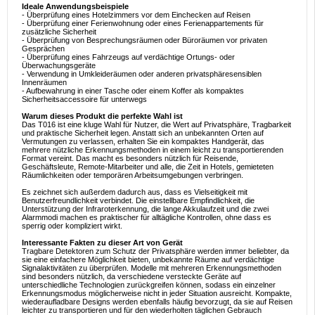
Ideale Anwendungsbeispiele
- Überprüfung eines Hotelzimmers vor dem Einchecken auf Reisen
- Überprüfung einer Ferienwohnung oder eines Ferienappartements für
zusätzliche Sicherheit
- Überprüfung von Besprechungsräumen oder Büroräumen vor privaten
Gesprächen
- Überprüfung eines Fahrzeugs auf verdächtige Ortungs- oder
Überwachungsgeräte
- Verwendung in Umkleideräumen oder anderen privatsphäresensiblen
Innenräumen
- Aufbewahrung in einer Tasche oder einem Koffer als kompaktes
Sicherheitsaccessoire für unterwegs
Warum dieses Produkt die perfekte Wahl ist
Das T016 ist eine kluge Wahl für Nutzer, die Wert auf Privatsphäre, Tragbarkeit
und praktische Sicherheit legen. Anstatt sich an unbekannten Orten auf
Vermutungen zu verlassen, erhalten Sie ein kompaktes Handgerät, das
mehrere nützliche Erkennungsmethoden in einem leicht zu transportierenden
Format vereint. Das macht es besonders nützlich für Reisende,
Geschäftsleute, Remote-Mitarbeiter und alle, die Zeit in Hotels, gemieteten
Räumlichkeiten oder temporären Arbeitsumgebungen verbringen.
Es zeichnet sich außerdem dadurch aus, dass es Vielseitigkeit mit
Benutzerfreundlichkeit verbindet. Die einstellbare Empfindlichkeit, die
Unterstützung der Infraroterkennung, die lange Akkulaufzeit und die zwei
Alarmmodi machen es praktischer für alltägliche Kontrollen, ohne dass es
sperrig oder kompliziert wirkt.
Interessante Fakten zu dieser Art von Gerät
Tragbare Detektoren zum Schutz der Privatsphäre werden immer beliebter, da
sie eine einfachere Möglichkeit bieten, unbekannte Räume auf verdächtige
Signalaktivitäten zu überprüfen. Modelle mit mehreren Erkennungsmethoden
sind besonders nützlich, da verschiedene versteckte Geräte auf
unterschiedliche Technologien zurückgreifen können, sodass ein einzelner
Erkennungsmodus möglicherweise nicht in jeder Situation ausreicht. Kompakte,
wiederaufladbare Designs werden ebenfalls häufig bevorzugt, da sie auf Reisen
leichter zu transportieren und für den wiederholten täglichen Gebrauch