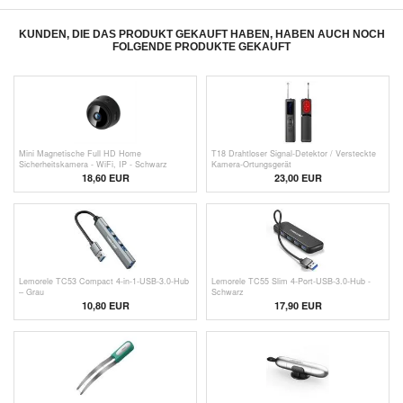
KUNDEN, DIE DAS PRODUKT GEKAUFT HABEN, HABEN AUCH NOCH
FOLGENDE PRODUKTE GEKAUFT
Mini Magnetische Full HD Home
T18 Drahtloser Signal-Detektor / Versteckte
Sicherheitskamera - WiFi, IP - Schwarz
Kamera-Ortungsgerät
18,60
EUR
23,00 EUR
Lemorele TC53 Compact 4-in-1-USB-3.0-Hub
Lemorele TC55 Slim 4-Port-USB-3.0-Hub -
– Grau
Schwarz
10,80
EUR
17,90 EUR