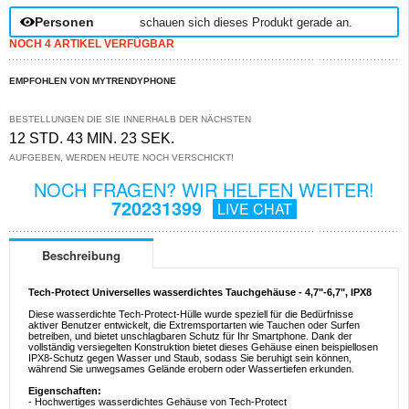
Personen
schauen sich dieses Produkt gerade an.
NOCH 4 ARTIKEL VERFÜGBAR
EMPFOHLEN VON MYTRENDYPHONE
BESTELLUNGEN DIE SIE INNERHALB DER NÄCHSTEN
12 STD. 43 MIN. 23 SEK.
AUFGEBEN, WERDEN HEUTE NOCH VERSCHICKT!
NOCH FRAGEN? WIR HELFEN WEITER!
720231399
LIVE CHAT
Beschreibung
Tech-Protect Universelles wasserdichtes Tauchgehäuse - 4,7"-6,7", IPX8
Diese wasserdichte Tech-Protect-Hülle wurde speziell für die Bedürfnisse
aktiver Benutzer entwickelt, die Extremsportarten wie Tauchen oder Surfen
betreiben, und bietet unschlagbaren Schutz für Ihr Smartphone. Dank der
vollständig versiegelten Konstruktion bietet dieses Gehäuse einen beispiellosen
IPX8-Schutz gegen Wasser und Staub, sodass Sie beruhigt sein können,
während Sie unwegsames Gelände erobern oder Wassertiefen erkunden.
Eigenschaften:
- Hochwertiges wasserdichtes Gehäuse von Tech-Protect