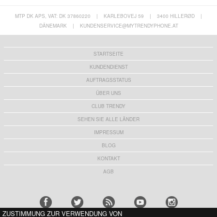
MTP DK APS, VAT: DK 37860220
|
KARLEBOVEJ 59
|
3400 HILLERØD
|
DÄNEMARK
|
KUNDENSERVICE@MYTRENDYPHONE.AT
STARTSEITE
KUNDENDIENST
AUFTRAGSSTATUS
ÜBER UNS
CLUB TRENDY
SEHEN SIE ALLE LÄNDER
IMPRESSUM
BLOG
KONTAKT
AGB
ZUSTIMMUNG ZUR VERWENDUNG VON