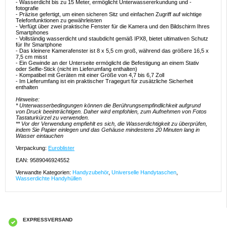
- Wasserdicht bis zu 15 Meter, ermöglicht Unterwassererkundung und -
fotografie
- Präzise gefertigt, um einen sicheren Sitz und einfachen Zugriff auf wichtige
Telefonfunktionen zu gewährleisten
- Verfügt über zwei praktische Fenster für die Kamera und den Bildschirm Ihres
Smartphones
- Vollständig wasserdicht und staubdicht gemäß IPX8, bietet ultimativen Schutz
für Ihr Smartphone
- Das kleinere Kamerafenster ist 8 x 5,5 cm groß, während das größere 16,5 x
7,5 cm misst
- Ein Gewinde an der Unterseite ermöglicht die Befestigung an einem Stativ
oder Selfie-Stick (nicht im Lieferumfang enthalten)
- Kompatibel mit Geräten mit einer Größe von 4,7 bis 6,7 Zoll
- Im Lieferumfang ist ein praktischer Tragegurt für zusätzliche Sicherheit
enthalten
Hinweise:
* Unterwasserbedingungen können die Berührungsempfindlichkeit aufgrund
von Druck beeinträchtigen. Daher wird empfohlen, zum Aufnehmen von Fotos
Tastaturkürzel zu verwenden.
** Vor der Verwendung empfiehlt es sich, die Wasserdichtigkeit zu überprüfen,
indem Sie Papier einlegen und das Gehäuse mindestens 20 Minuten lang in
Wasser eintauchen
Verpackung:
Euroblister
EAN: 9589046924552
Verwandte Kategorien:
Handyzubehör
,
Universelle Handytaschen
,
Wasserdichte Handyhüllen
EXPRESSVERSAND