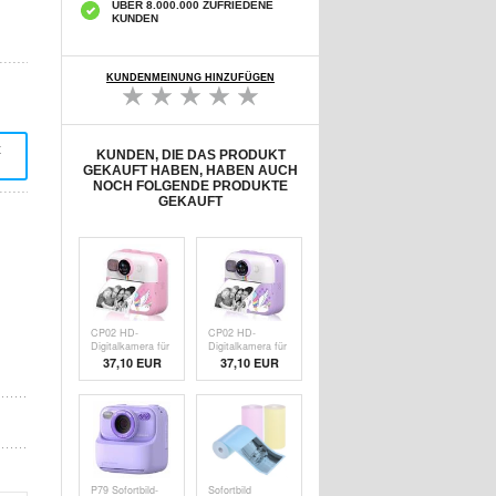
ÜBER 8.000.000 ZUFRIEDENE
KUNDEN
KUNDENMEINUNG HINZUFÜGEN
t
KUNDEN, DIE DAS PRODUKT
GEKAUFT HABEN, HABEN AUCH
NOCH FOLGENDE PRODUKTE
GEKAUFT
CP02 HD-
CP02 HD-
Digitalkamera für
Digitalkamera für
Kinder mit
Kinder mit
37,10 EUR
37,10 EUR
Thermodrucker
Thermodrucker
und 32G TF-
und 32G TF-
Karte - Pink
Karte - lila
P79 Sofortbild-
Sofortbild