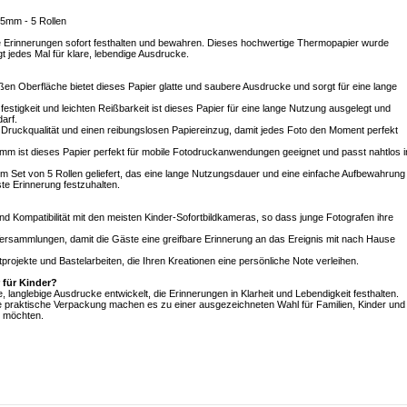
25mm - 5 Rollen
e Erinnerungen sofort festhalten und bewahren. Dieses hochwertige Thermopapier wurde
gt jedes Mal für klare, lebendige Ausdrucke.
ßen Oberfläche bietet dieses Papier glatte und saubere Ausdrucke und sorgt für eine lange
festigkeit und leichten Reißbarkeit ist dieses Papier für eine lange Nutzung ausgelegt und
arf.
le Druckqualität und einen reibungslosen Papiereinzug, damit jedes Foto den Moment perfekt
mm ist dieses Papier perfekt für mobile Fotodruckanwendungen geeignet und passt nahtlos i
em Set von 5 Rollen geliefert, das eine lange Nutzungsdauer und eine einfache Aufbewahrung
ste Erinnerung festzuhalten.
nd Kompatibilität mit den meisten Kinder-Sofortbildkameras, so dass junge Fotografen ihre
d Versammlungen, damit die Gäste eine greifbare Erinnerung an das Ereignis mit nach Hause
tprojekte und Bastelarbeiten, die Ihren Kreationen eine persönliche Note verleihen.
für Kinder?
anglebige Ausdrucke entwickelt, die Erinnerungen in Klarheit und Lebendigkeit festhalten.
die praktische Verpackung machen es zu einer ausgezeichneten Wahl für Familien, Kinder und
n möchten.