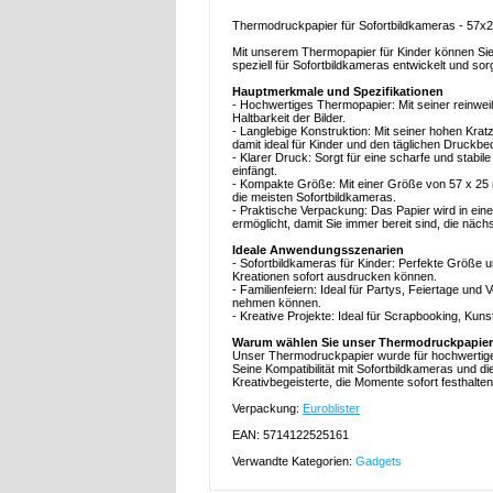
Thermodruckpapier für Sofortbildkameras - 57x
Mit unserem Thermopapier für Kinder können Si
speziell für Sofortbildkameras entwickelt und sor
Hauptmerkmale und Spezifikationen
- Hochwertiges Thermopapier: Mit seiner reinwei
Haltbarkeit der Bilder.
- Langlebige Konstruktion: Mit seiner hohen Kratz
damit ideal für Kinder und den täglichen Druckbed
- Klarer Druck: Sorgt für eine scharfe und stabi
einfängt.
- Kompakte Größe: Mit einer Größe von 57 x 25 
die meisten Sofortbildkameras.
- Praktische Verpackung: Das Papier wird in ein
ermöglicht, damit Sie immer bereit sind, die näch
Ideale Anwendungsszenarien
- Sofortbildkameras für Kinder: Perfekte Größe u
Kreationen sofort ausdrucken können.
- Familienfeiern: Ideal für Partys, Feiertage un
nehmen können.
- Kreative Projekte: Ideal für Scrapbooking, Kuns
Warum wählen Sie unser Thermodruckpapier 
Unser Thermodruckpapier wurde für hochwertige, l
Seine Kompatibilität mit Sofortbildkameras und 
Kreativbegeisterte, die Momente sofort festhalte
Verpackung:
Euroblister
EAN: 5714122525161
Verwandte Kategorien:
Gadgets