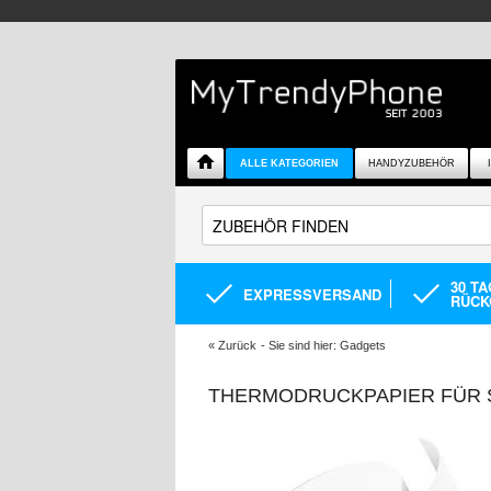
ALLE KATEGORIEN
HANDYZUBEHÖR
30 T
EXPRESSVERSAND
RÜCK
«
Zurück
- Sie sind hier:
Gadgets
THERMODRUCKPAPIER FÜR S