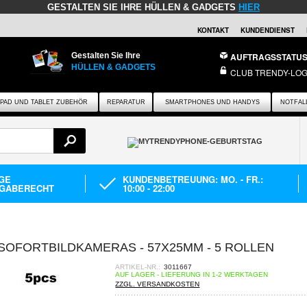
GESTALTEN SIE IHRE HÜLLEN & GADGETS
HIER
KONTAKT
KUNDENDIENST
Gestalten Sie Ihre
AUFTRAGSSTATU
HÜLLEN & GADGETS
CLUB TRENDY-LOG
IPAD UND TABLET ZUBEHÖR
REPARATUR
SMARTPHONES UND HANDYS
NOTFAL
AGE
KUNDENBETREUUNG: MO. - FR.:
GABERECHT
10:00 - 22:00
OFORTBILDKAMERAS - 57X25MM - 5 ROLLEN
ARTIKEL-NR.:
3011667
AUF LAGER - LIEFERUNG IN 1-2 WERKTAGEN
ZZGL. VERSANDKOSTEN