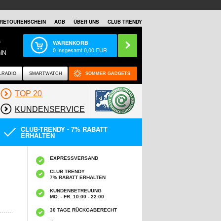
RETOURENSCHEIN
AGB
ÜBER UNS
CLUB TRENDY
S
WARENKORB
0
Insgesamt
0,00
EUR
IN
LRADIO
SMARTWATCH
SOMMER GADGETS
TOP 20
KUNDENSERVICE
CLUB-TRENDY - 7% RABATT
ERHALTEN
EXPRESSVERSAND
CLUB TRENDY
7% RABATT ERHALTEN
KUNDENBETREUUNG
MO. - FR. 10:00 - 22:00
30 TAGE RÜCKGABERECHT