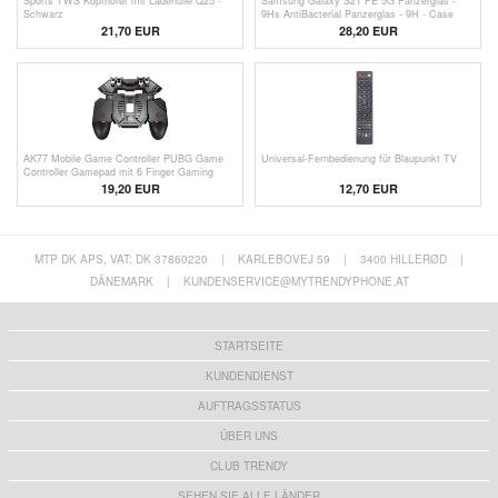
Sports TWS Kopfhörer mit Ladehülle Q25 -
Samsung Galaxy S21 FE 5G Panzerglas -
Schwarz
9Hs AntiBacterial Panzerglas - 9H - Case
Friendly - Schwarz Rand
21,70
EUR
28,20 EUR
AK77 Mobile Game Controller PUBG Game
Universal-Fernbedienung für Blaupunkt TV
Controller Gamepad mit 6 Finger Gaming
Trigger und Kühlung Lüfter -
19,20 EUR
12,70 EUR
Schwarz/1200mAh Akku
MTP DK APS, VAT: DK 37860220
|
KARLEBOVEJ 59
|
3400 HILLERØD
|
DÄNEMARK
|
KUNDENSERVICE@MYTRENDYPHONE.AT
STARTSEITE
KUNDENDIENST
AUFTRAGSSTATUS
ÜBER UNS
CLUB TRENDY
SEHEN SIE ALLE LÄNDER