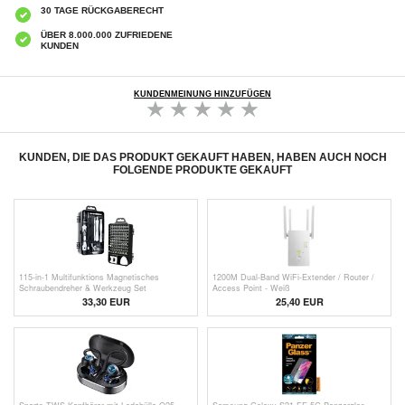
30 TAGE RÜCKGABERECHT
ÜBER 8.000.000 ZUFRIEDENE
KUNDEN
KUNDENMEINUNG HINZUFÜGEN
KUNDEN, DIE DAS PRODUKT GEKAUFT HABEN, HABEN AUCH NOCH
FOLGENDE PRODUKTE GEKAUFT
115-in-1 Multifunktions Magnetisches
1200M Dual-Band WiFi-Extender / Router /
Schraubendreher & Werkzeug Set
Access Point - Weiß
33,30 EUR
25,40 EUR