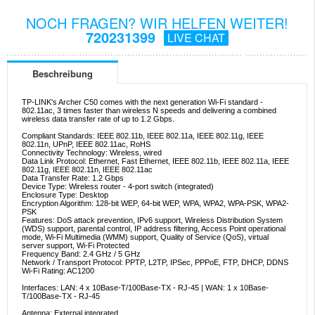
NOCH FRAGEN? WIR HELFEN WEITER!
720231399
LIVE CHAT
Beschreibung
TP-LINK's Archer C50 comes with the next generation Wi-Fi standard -
802.11ac, 3 times faster than wireless N speeds and delivering a combined
wireless data transfer rate of up to 1.2 Gbps.
Compliant Standards: IEEE 802.11b, IEEE 802.11a, IEEE 802.11g, IEEE
802.11n, UPnP, IEEE 802.11ac, RoHS
Connectivity Technology: Wireless, wired
Data Link Protocol: Ethernet, Fast Ethernet, IEEE 802.11b, IEEE 802.11a, IEEE
802.11g, IEEE 802.11n, IEEE 802.11ac
Data Transfer Rate: 1.2 Gbps
Device Type: Wireless router - 4-port switch (integrated)
Enclosure Type: Desktop
Encryption Algorithm: 128-bit WEP, 64-bit WEP, WPA, WPA2, WPA-PSK, WPA2-
PSK
Features: DoS attack prevention, IPv6 support, Wireless Distribution System
(WDS) support, parental control, IP address filtering, Access Point operational
mode, Wi-Fi Multimedia (WMM) support, Quality of Service (QoS), virtual
server support, Wi-Fi Protected
Frequency Band: 2.4 GHz / 5 GHz
Network / Transport Protocol: PPTP, L2TP, IPSec, PPPoE, FTP, DHCP, DDNS
Wi-Fi Rating: AC1200
Interfaces: LAN: 4 x 10Base-T/100Base-TX - RJ-45 | WAN: 1 x 10Base-
T/100Base-TX - RJ-45
Antenna: External integrated