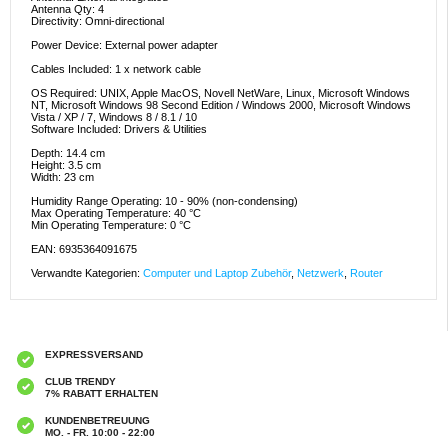
Antenna Qty: 4
Directivity: Omni-directional
Power Device: External power adapter
Cables Included: 1 x network cable
OS Required: UNIX, Apple MacOS, Novell NetWare, Linux, Microsoft Windows
NT, Microsoft Windows 98 Second Edition / Windows 2000, Microsoft Windows
Vista / XP / 7, Windows 8 / 8.1 / 10
Software Included: Drivers & Utilities
Depth: 14.4 cm
Height: 3.5 cm
Width: 23 cm
Humidity Range Operating: 10 - 90% (non-condensing)
Max Operating Temperature: 40 °C
Min Operating Temperature: 0 °C
EAN: 6935364091675
Verwandte Kategorien:
Computer und Laptop Zubehör
,
Netzwerk
,
Router
EXPRESSVERSAND
CLUB TRENDY
7% RABATT ERHALTEN
KUNDENBETREUUNG
MO. - FR. 10:00 - 22:00