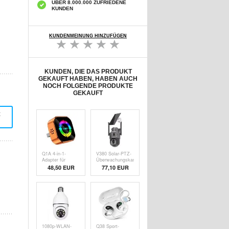
ÜBER 8.000.000 ZUFRIEDENE
KUNDEN
KUNDENMEINUNG HINZUFÜGEN
KUNDEN, DIE DAS PRODUKT
GEKAUFT HABEN, HABEN AUCH
NOCH FOLGENDE PRODUKTE
GEKAUFT
t
Q1A 4-in-1-
V380 Solar-PTZ-
Adapter für
Überwachungskamera
CarPlay/Android
für den
48,50 EUR
77,10 EUR
Auto mit AirPlay
Außenbereich mit
und MirrorLink -
Vollfarb-
Orange / Bunt
Nachtsicht
1080p-WLAN-
Q38 Sport-