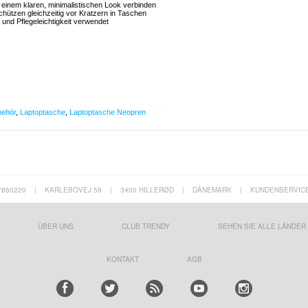
t einem klaren, minimalistischen Look verbinden
hützen gleichzeitig vor Kratzern in Taschen
 und Pflegeleichtigkeit verwendet
behör
,
Laptoptasche
,
Laptoptasche Neopren
7860220
|
KARLEBOVEJ 59
|
3400 HILLERØD
|
DÄNEMARK
|
KUNDENSERVIC
ÜBER UNS
CLUB TRENDY
SEHEN SIE ALLE LÄNDER
KONTAKT
AGB