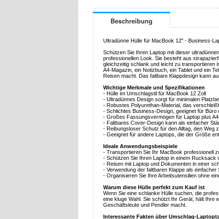
Beschreibung
Ultradünne Hülle für MacBook 12" - Business-La
Schützen Sie Ihren Laptop mit dieser ultradünne
professionellen Look. Sie besteht aus strapazier
gleichzeitig schlank und leicht zu transportieren
A4-Magazin, ein Notizbuch, ein Tablet und ein T
Reisen macht. Das faltbare Klappdesign kann auc
Wichtige Merkmale und Spezifikationen
- Hülle im Umschlagstil für MacBook 12 Zoll
- Ultradünnes Design sorgt für minimalen Platzb
- Robustes Polyurethan-Material, das verschleißf
- Schlichtes Business-Design, geeignet für Büro
- Großes Fassungsvermögen für Laptop plus A4
- Faltbares Cover-Design kann als einfacher St
- Reibungsloser Schutz für den Alltag, den Weg z
- Geeignet für andere Laptops, die der Größe e
Ideale Anwendungsbeispiele
- Transportieren Sie Ihr MacBook professionell 
- Schützen Sie Ihren Laptop in einem Rucksack 
- Reisen mit Laptop und Dokumenten in einer s
- Verwendung der faltbaren Klappe als einfacher
- Organisieren Sie Ihre Arbeitsutensilien ohne ei
Warum diese Hülle perfekt zum Kauf ist
Wenn Sie eine schlanke Hülle suchen, die profes
eine kluge Wahl. Sie schützt Ihr Gerät, hält Ihre
Geschäftsleute und Pendler macht.
Interessante Fakten über Umschlag-Laptopt