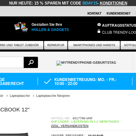
NUR HEUTE:
15 % SPAREN MIT CODE
BDAY15
-
KONDITIONEN
KONTAKT
KUNDENDIENST
Gestalten Sie Ihre
AUFTRAGSSTATU
HÜLLEN & GADGETS
CLUB TRENDY-LOG
IPAD UND TABLET ZUBEHÖR
REPARATUR
SMARTPHONES UND HANDYS
NOTFAL
AGE
KUNDENBETREUUNG: MO. - FR.:
GABERECHT
10:00 - 22:00
ör
Laptoptasche
Laptoptasche Neopren
CBOOK 12"
ARTIKEL-NR.:
4017796-VAR
AUF LAGER - LIEFERUNG IN 1-2 WERKTAGEN
ZZGL. VERSANDKOSTEN
UNVERB. PREISEMPF.:
19,20 EUR