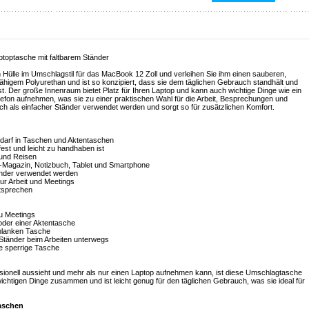
ptoptasche mit faltbarem Ständer
n Hülle im Umschlagstil für das MacBook 12 Zoll und verleihen Sie ihm einen sauberen,
fähigem Polyurethan und ist so konzipiert, dass sie dem täglichen Gebrauch standhält und
 ist. Der große Innenraum bietet Platz für Ihren Laptop und kann auch wichtige Dinge wie ein
elefon aufnehmen, was sie zu einer praktischen Wahl für die Arbeit, Besprechungen und
h als einfacher Ständer verwendet werden und sorgt so für zusätzlichen Komfort.
edarf in Taschen und Aktentaschen
est und leicht zu handhaben ist
 und Reisen
-Magazin, Notizbuch, Tablet und Smartphone
änder verwendet werden
ur Arbeit und Meetings
ntsprechen
zu Meetings
oder einer Aktentasche
chlanken Tasche
 Ständer beim Arbeiten unterwegs
ne sperrige Tasche
sionell aussieht und mehr als nur einen Laptop aufnehmen kann, ist diese Umschlagtasche
 wichtigen Dinge zusammen und ist leicht genug für den täglichen Gebrauch, was sie ideal für
aschen