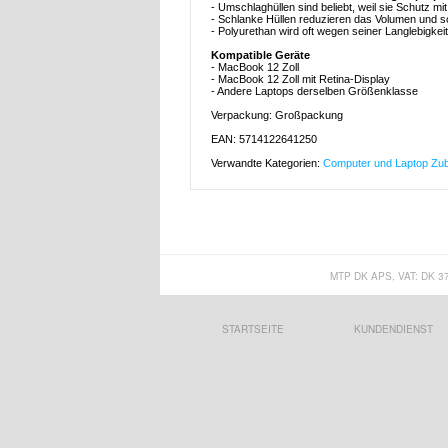
- Umschlaghüllen sind beliebt, weil sie Schutz mi
- Schlanke Hüllen reduzieren das Volumen und sc
- Polyurethan wird oft wegen seiner Langlebigkeit
Kompatible Geräte
- MacBook 12 Zoll
- MacBook 12 Zoll mit Retina-Display
- Andere Laptops derselben Größenklasse
Verpackung: Großpackung
EAN: 5714122641250
Verwandte Kategorien:
Computer und Laptop Zu
MTP DK APS, VAT: DK 3
STARTSEITE
KUNDENDIENST