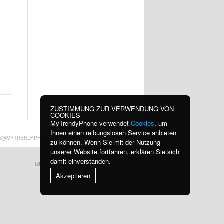
ZUSTIMMUNG ZUR VERWENDUNG VON
COOKIES
MyTrendyPhone verwendet
Cookies
, um
Ihnen einen reibungslosen Service anbieten
E@MYTRENDYPHONE.AT
zu können. Wenn Sie mit der Nutzung
unserer Website fortfahren, erklären Sie sich
damit einverstanden.
IMPRESSUM
BLOG
Akzeptieren