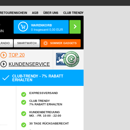
RETOURENSCHEIN
AGB
ÜBER UNS
CLUB TRENDY
S
WARENKORB
0
Insgesamt
0,00
EUR
IN
LRADIO
SMARTWATCH
SOMMER GADGETS
TOP 20
KUNDENSERVICE
CLUB-TRENDY - 7% RABATT
ERHALTEN
EXPRESSVERSAND
CLUB TRENDY
7% RABATT ERHALTEN
KUNDENBETREUUNG
MO. - FR. 10:00 - 22:00
30 TAGE RÜCKGABERECHT