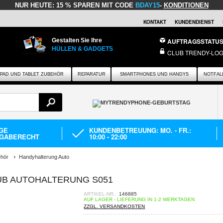
NUR HEUTE:
15 % SPAREN MIT CODE
BDAY15
-
KONDITIONEN
KONTAKT
KUNDENDIENST
Gestalten Sie Ihre
AUFTRAGSSTATU
HÜLLEN & GADGETS
CLUB TRENDY-LOG
IPAD UND TABLET ZUBEHÖR
REPARATUR
SMARTPHONES UND HANDYS
NOTFAL
AGE
KUNDENBETREUUNG: MO. - FR.:
GABERECHT
10:00 - 22:00
ehör
Handyhalterung Auto
UB AUTOHALTERUNG S051
ARTIKEL-NR.:
146885
AUF LAGER - LIEFERUNG IN 1-2 WERKTAGEN
ZZGL. VERSANDKOSTEN