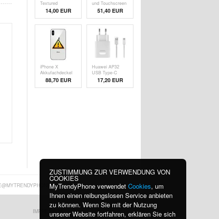
Textured
und Touchscreen
Schutzhülle mit
Reparatur -
14,00 EUR
51,40 EUR
Geldbörse -
Schwarz - Grad
Schwarz
A
iPhone X
Huawei AP32
Akkufachdeckel
USB Type-C
Reparatur - inkl.
Schnellladegerät
88,70
EUR
17,20 EUR
Rahmen - Silber
- 2A
ZUSTIMMUNG ZUR VERWENDUNG VON
COOKIES
MyTrendyPhone verwendet
Cookies
, um
E@MYTRENDYPHONE.AT
Ihnen einen reibungslosen Service anbieten
zu können. Wenn Sie mit der Nutzung
IMPRESSUM
BLOG
unserer Website fortfahren, erklären Sie sich