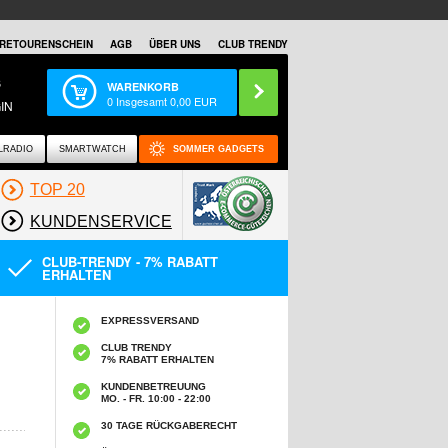
RETOURENSCHEIN
AGB
ÜBER UNS
CLUB TRENDY
S
WARENKORB
0
Insgesamt
0,00
EUR
IN
LRADIO
SMARTWATCH
SOMMER GADGETS
TOP 20
KUNDENSERVICE
CLUB-TRENDY - 7% RABATT
ERHALTEN
EXPRESSVERSAND
CLUB TRENDY
7% RABATT ERHALTEN
KUNDENBETREUUNG
MO. - FR. 10:00 - 22:00
30 TAGE RÜCKGABERECHT