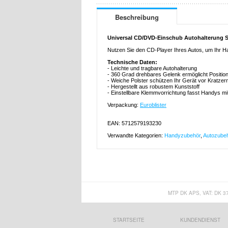
Beschreibung
Universal CD/DVD-Einschub Autohalterung 
Nutzen Sie den CD-Player Ihres Autos, um Ihr H
Technische Daten:
- Leichte und tragbare Autohalterung
- 360 Grad drehbares Gelenk ermöglicht Positio
- Weiche Polster schützen Ihr Gerät vor Kratzer
- Hergestellt aus robustem Kunststoff
- Einstellbare Klemmvorrichtung fasst Handys 
Verpackung:
Euroblister
EAN: 5712579193230
Verwandte Kategorien:
Handyzubehör
,
Autozube
MTP DK APS, VAT: DK 3
STARTSEITE
KUNDENDIENST