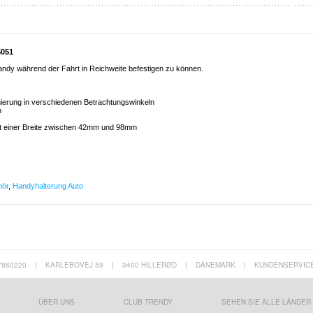
S051
andy während der Fahrt in Reichweite befestigen zu können.
nierung in verschiedenen Betrachtungswinkeln
n
mit einer Breite zwischen 42mm und 98mm
hör
,
Handyhalterung Auto
7860220
|
KARLEBOVEJ 59
|
3400 HILLERØD
|
DÄNEMARK
|
KUNDENSERVIC
ÜBER UNS
CLUB TRENDY
SEHEN SIE ALLE LÄNDER