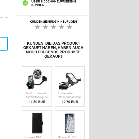
ÜBER 8.000.000 ZUFRIEDENE
KUNDEN
KUNDENMEINUNG HINZUFÜGEN
t
KUNDEN, DIE DAS PRODUKT
GEKAUFT HABEN, HABEN AUCH
NOCH FOLGENDE PRODUKTE
GEKAUFT
2-in-1 Universal
Universelle
Autohalterungsset
Wasserbeständige
Tasche &
11,50 EUR
12,70 EUR
Fahrradhalterung
Huawei P10
iPhone X LCD