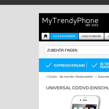
ALLE KATEGORIEN
HANDYZUBEHÖR
30 T
EXPRESSVERSAND
RÜCK
«
Zurück
- Sie sind hier:
Handyzubehör
Autozub
UNIVERSAL CD/DVD-EINSCH