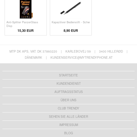
Anti-Splitter PanzerGlass
Kapazitiver Bedienstift - Schw
Disp
15,30 EUR
8,90 EUR
MTP DK APS, VAT: DK 37860220
|
KARLEBOVEJ 59
|
3400 HILLERØD
|
DÄNEMARK
|
KUNDENSERVICE@MYTRENDYPHONE.AT
STARTSEITE
KUNDENDIENST
AUFTRAGSSTATUS
ÜBER UNS
CLUB TRENDY
SEHEN SIE ALLE LÄNDER
IMPRESSUM
BLOG