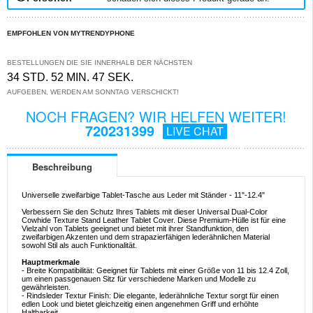
EMPFOHLEN VON MYTRENDYPHONE
BESTELLUNGEN DIE SIE INNERHALB DER NÄCHSTEN
34 STD. 52 MIN. 47 SEK.
AUFGEBEN, WERDEN AM SONNTAG VERSCHICKT!
NOCH FRAGEN? WIR HELFEN WEITER!
720231399
LIVE CHAT
Beschreibung
Universelle zweifarbige Tablet-Tasche aus Leder mit Ständer - 11"-12.4"
Verbessern Sie den Schutz Ihres Tablets mit dieser Universal Dual-Color
Cowhide Texture Stand Leather Tablet Cover. Diese Premium-Hülle ist für eine
Vielzahl von Tablets geeignet und bietet mit ihrer Standfunktion, den
zweifarbigen Akzenten und dem strapazierfähigen lederähnlichen Material
sowohl Stil als auch Funktionalität.
Hauptmerkmale
- Breite Kompatibilität: Geeignet für Tablets mit einer Größe von 11 bis 12.4 Zoll,
um einen passgenauen Sitz für verschiedene Marken und Modelle zu
gewährleisten.
- Rindsleder Textur Finish: Die elegante, lederähnliche Textur sorgt für einen
edlen Look und bietet gleichzeitig einen angenehmen Griff und erhöhte
Haltbarkeit.