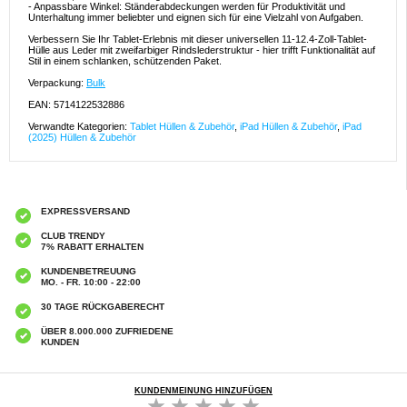
- Anpassbare Winkel: Ständerabdeckungen werden für Produktivität und
Unterhaltung immer beliebter und eignen sich für eine Vielzahl von Aufgaben.
Verbessern Sie Ihr Tablet-Erlebnis mit dieser universellen 11-12.4-Zoll-Tablet-
Hülle aus Leder mit zweifarbiger Rindslederstruktur - hier trifft Funktionalität auf
Stil in einem schlanken, schützenden Paket.
Verpackung:
Bulk
EAN: 5714122532886
Verwandte Kategorien:
Tablet Hüllen & Zubehör
,
iPad Hüllen & Zubehör
,
iPad
(2025) Hüllen & Zubehör
EXPRESSVERSAND
CLUB TRENDY
7% RABATT ERHALTEN
KUNDENBETREUUNG
MO. - FR. 10:00 - 22:00
30 TAGE RÜCKGABERECHT
ÜBER 8.000.000 ZUFRIEDENE
KUNDEN
KUNDENMEINUNG HINZUFÜGEN