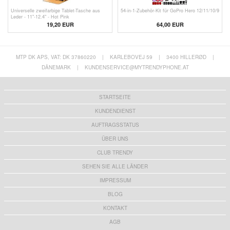
Universelle zweifarbige Tablet-Tasche aus
54-in-1-Zubehör-Kit für GoPro Hero 12/11/10/9
Leder - 11"-12.4" - Hot Pink
19,20 EUR
64,00 EUR
MTP DK APS, VAT: DK 37860220
|
KARLEBOVEJ 59
|
3400 HILLERØD
|
DÄNEMARK
|
KUNDENSERVICE@MYTRENDYPHONE.AT
STARTSEITE
KUNDENDIENST
AUFTRAGSSTATUS
ÜBER UNS
CLUB TRENDY
SEHEN SIE ALLE LÄNDER
IMPRESSUM
BLOG
KONTAKT
AGB