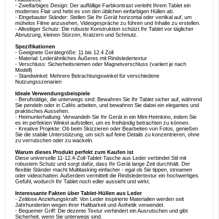
- Zweifarbiges Design: Der auffällige Farbkontrast verleiht Ihrem Tablet ein
modernes Flair und hebt es von den üblichen einfarbigen Hüllen ab.
- Eingebauter Ständer: Stellen Sie Ihr Gerät horizontal oder vertikal auf, um
mühelos Filme anzusehen, Videogespräche zu führen und Inhalte zu erstellen.
- Allseitiger Schutz: Die robuste Konstruktion schützt Ihr Tablet vor täglicher
Abnutzung, kleinen Stürzen, Kratzern und Schmutz.
Spezifikationen
- Geeignete Gerätegröße: 11 bis 12.4 Zoll
- Material: Lederähnliches Äußeres mit Rindsledertextur
- Verschluss: Sicherheitsriemen oder Magnetverschluss (variiert je nach
Modell)
- Standwinkel: Mehrere Betrachtungswinkel für verschiedene
Nutzungsszenarien
Ideale Verwendungsbeispiele
- Berufstätige, die unterwegs sind: Bewahren Sie Ihr Tablet sicher auf, während
Sie pendeln oder in Cafés arbeiten, und bewahren Sie dabei ein elegantes und
praktisches Aussehen.
- Heimunterhaltung: Verwandeln Sie Ihr Gerät in ein Mini-Heimkino, indem Sie
es im perfekten Winkel aufstellen, um es freihändig betrachten zu können.
- Kreative Projekte: Ob beim Skizzieren oder Bearbeiten von Fotos, genießen
Sie die stabile Unterstützung, um sich auf feine Details zu konzentrieren, ohne
zu verrutschen oder zu wackeln.
Warum dieses Produkt perfekt zum Kaufen ist
Diese universelle 11-12.4-Zoll-Tablet-Tasche aus Leder verbindet Stil mit
robustem Schutz und sorgt dafür, dass Ihr Gerät lange Zeit durchhält. Der
flexible Ständer macht Multitasking einfacher - egal ob Sie tippen, streamen
oder videochatten. Außerdem vermittelt die Rindsledertextur ein hochwertiges
Gefühl, wodurch Ihr Tablet noch edler aussieht und wirkt.
Interessante Fakten über Tablet-Hüllen aus Leder
- Zeitlose Anziehungskraft: Von Leder inspirierte Materialien werden seit
Jahrhunderten wegen ihrer Haltbarkeit und Ästhetik verwendet.
- Bequemer Griff: Die dezente Textur verhindert ein Ausrutschen und gibt
Sicherheit, wenn Sie unterwegs sind.