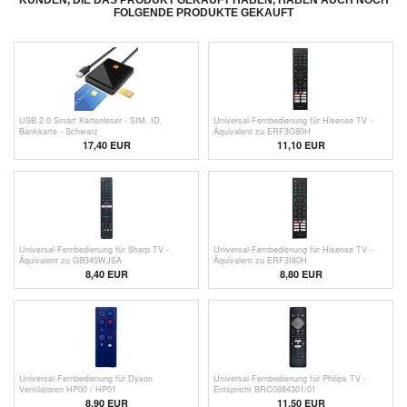
KUNDEN, DIE DAS PRODUKT GEKAUFT HABEN, HABEN AUCH NOCH
FOLGENDE PRODUKTE GEKAUFT
USB 2.0 Smart Kartenleser - SIM, ID,
Universal-Fernbedienung für Hisense TV -
Bankkarte - Schwarz
Äquivalent zu ERF3G80H
17,40
EUR
11,10 EUR
Universal-Fernbedienung für Sharp TV -
Universal-Fernbedienung für Hisense TV -
Äquivalent zu GB345WJSA
Äquivalent zu ERF3I80H
8,40 EUR
8,80 EUR
Universal-Fernbedienung für Dyson
Universal-Fernbedienung für Philips TV -
Ventilatoren HP00 / HP01
Entspricht BRC0884301/01
8,90 EUR
11,50 EUR