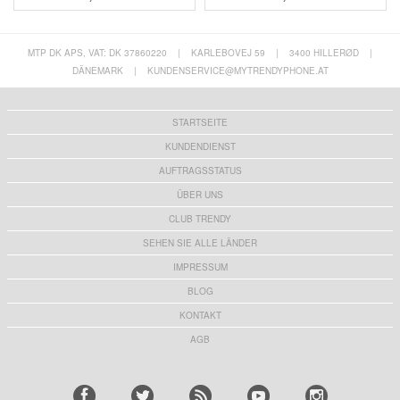
MTP DK APS, VAT: DK 37860220
|
KARLEBOVEJ 59
|
3400 HILLERØD
|
DÄNEMARK
|
KUNDENSERVICE@MYTRENDYPHONE.AT
STARTSEITE
KUNDENDIENST
AUFTRAGSSTATUS
ÜBER UNS
CLUB TRENDY
SEHEN SIE ALLE LÄNDER
IMPRESSUM
BLOG
KONTAKT
AGB