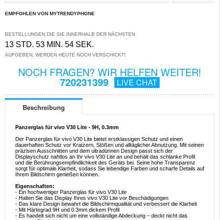
EMPFOHLEN VON MYTRENDYPHONE
BESTELLUNGEN DIE SIE INNERHALB DER NÄCHSTEN
13 STD. 53 MIN. 54 SEK.
AUFGEBEN, WERDEN HEUTE NOCH VERSCHICKT!
NOCH FRAGEN? WIR HELFEN WEITER!
720231399
LIVE CHAT
Beschreibung
Panzerglas für vivo V30 Lite - 9H, 0.3mm
Der Panzerglas für vivo V30 Lite bietet erstklassigen Schutz und einen
dauerhaften Schutz vor Kratzern, Stößen und alltäglicher Abnutzung. Mit seinen
präzisen Ausschnitten und dem ultradünnen Design passt sich der
Displayschutz nahtlos an Ihr vivo V30 Lite an und behält das schlanke Profil
und die Berührungsempfindlichkeit des Geräts bei. Seine hohe Transparenz
sorgt für optimale Klarheit, sodass Sie lebendige Farben und scharfe Details auf
Ihrem Bildschirm genießen können.
Eigenschaften:
- Ein hochwertiger Panzerglas für vivo V30 Lite
- Halten Sie das Display Ihres vivo V30 Lite vor Beschädigungen
- Das klare Design bewahrt die Bildschirmqualität und verbessert die Klarheit
- Mit Härtegrad 9H und 0.3mm dickem Profil
- Es handelt sich nicht um eine vollständige Abdeckung – deckt nicht das