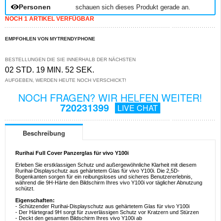
Personen
schauen sich dieses Produkt gerade an.
NOCH 1 ARTIKEL VERFÜGBAR
EMPFOHLEN VON MYTRENDYPHONE
BESTELLUNGEN DIE SIE INNERHALB DER NÄCHSTEN
02 STD. 19 MIN. 51 SEK.
AUFGEBEN, WERDEN HEUTE NOCH VERSCHICKT!
NOCH FRAGEN? WIR HELFEN WEITER!
720231399
LIVE CHAT
Beschreibung
Rurihai Full Cover Panzerglas für vivo Y100i
Erleben Sie erstklassigen Schutz und außergewöhnliche Klarheit mit diesem
Rurihai-Displayschutz aus gehärtetem Glas für vivo Y100i. Die 2,5D-
Bogenkanten sorgen für ein reibungsloses und sicheres Benutzererlebnis,
während die 9H-Härte den Bildschirm Ihres vivo Y100i vor täglicher Abnutzung
schützt.
Eigenschaften:
- Schützender Rurihai-Displayschutz aus gehärtetem Glas für vivo Y100i
- Der Härtegrad 9H sorgt für zuverlässigen Schutz vor Kratzern und Stürzen
- Deckt den gesamten Bildschirm Ihres vivo Y100i ab