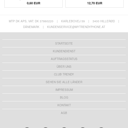
0,60
EUR
12,70 EUR
MTP DK APS, VAT: DK 37860220
|
KARLEBOVEJ 59
|
3400 HILLERØD
|
DÄNEMARK
|
KUNDENSERVICE@MYTRENDYPHONE.AT
STARTSEITE
KUNDENDIENST
AUFTRAGSSTATUS
ÜBER UNS
CLUB TRENDY
SEHEN SIE ALLE LÄNDER
IMPRESSUM
BLOG
KONTAKT
AGB