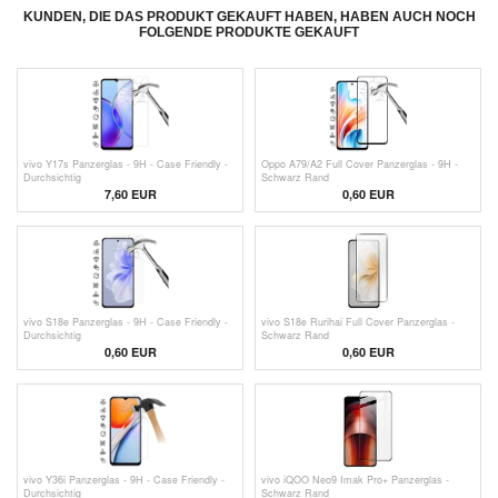
KUNDEN, DIE DAS PRODUKT GEKAUFT HABEN, HABEN AUCH NOCH
FOLGENDE PRODUKTE GEKAUFT
vivo Y17s Panzerglas - 9H - Case Friendly -
Oppo A79/A2 Full Cover Panzerglas - 9H -
Durchsichtig
Schwarz Rand
7,60 EUR
0,60
EUR
vivo S18e Panzerglas - 9H - Case Friendly -
vivo S18e Rurihai Full Cover Panzerglas -
Durchsichtig
Schwarz Rand
0,60
EUR
0,60
EUR
vivo Y36i Panzerglas - 9H - Case Friendly -
vivo iQOO Neo9 Imak Pro+ Panzerglas -
Durchsichtig
Schwarz Rand