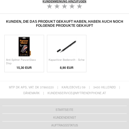
KUNDENMEINUNG HINZUFÜGEN
KUNDEN, DIE DAS PRODUKT GEKAUFT HABEN, HABEN AUCH NOCH
FOLGENDE PRODUKTE GEKAUFT
Anti-Splitter PanzerGlass
Kapazitiver Bedienstift - Schw
Disp
15,30 EUR
8,90 EUR
MTP DK APS, VAT: DK 37860220
|
KARLEBOVEJ 59
|
3400 HILLERØD
|
DÄNEMARK
|
KUNDENSERVICE@MYTRENDYPHONE.AT
STARTSEITE
KUNDENDIENST
AUFTRAGSSTATUS