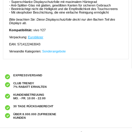
- Superschlanke Displayschutzfolie mit maximalem Härtegrad
- Anti-Splitter-Glas mit glatten, gewölbten Kanten für sicheren Gebrauch
- Beeinträchtigt nicht die Helligkeit und die Empfindlichkeit des Touchscreens
- Mit oleophober Beschichtung, die eine einfache Reinigung ermöglicht
Bitte beachten Sie: Diese Displayschutzfolie deckt nur den flachen Teil des
Displays ab.
Kompatibilität:
vivo Y27
Verpackung:
Euroblister
EAN: 5714122463043
Verwandte Kategorien:
Sonderangebote
EXPRESSVERSAND
CLUB TRENDY
7% RABATT ERHALTEN
KUNDENBETREUUNG
MO. - FR. 10:00 - 22:00
30 TAGE RÜCKGABERECHT
ÜBER 8.000.000 ZUFRIEDENE
KUNDEN