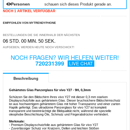
Personen
schauen sich dieses Produkt gerade an.
NOCH 1 ARTIKEL VERFÜGBAR
EMPFOHLEN VON MYTRENDYPHONE
BESTELLUNGEN DIE SIE INNERHALB DER NÄCHSTEN
06 STD. 00 MIN. 49 SEK.
AUFGEBEN, WERDEN HEUTE NOCH VERSCHICKT!
NOCH FRAGEN? WIR HELFEN WEITER!
720231399
LIVE CHAT
Beschreibung
Gehärtetes Glas Panzerglass für vivo Y27 - 9H, 0,3mm
Schützen Sie den Bildschirm Ihres vivo Y27 mit dieser 0,3 mm starken
Displayschutzfolie aus gehärtetem Glas. Dieser bruchsichere Bildschirmschutz
ist aus hochwertigem gehärtetem Glas mit hoher Transparenz und einer zarten
Haptik gefertigt. Das ultradünne Panzerglass für vivo Y27 ist komplett
transparent und beeinträchtigt die Bildqualität nicht, während die spezielle
oleophobe Beschichtung Öle, Schmutz und Fingerabdrücke verhindert.
Merkmale:
- Premium Displayschutzfolie aus gehärtetem Glas für vivo Y27
- Zuverlässiger Schutz vor Kratzern, Dellen und leichten Stößen