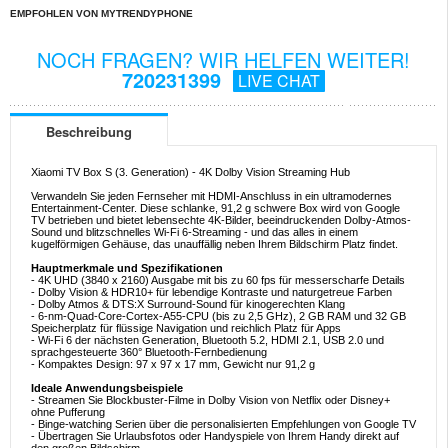
EMPFOHLEN VON MYTRENDYPHONE
NOCH FRAGEN? WIR HELFEN WEITER!
720231399
LIVE CHAT
Beschreibung
Xiaomi TV Box S (3. Generation) - 4K Dolby Vision Streaming Hub
Verwandeln Sie jeden Fernseher mit HDMI-Anschluss in ein ultramodernes
Entertainment-Center. Diese schlanke, 91,2 g schwere Box wird von Google
TV betrieben und bietet lebensechte 4K-Bilder, beeindruckenden Dolby-Atmos-
Sound und blitzschnelles Wi-Fi 6-Streaming - und das alles in einem
kugelförmigen Gehäuse, das unauffällig neben Ihrem Bildschirm Platz findet.
Hauptmerkmale und Spezifikationen
- 4K UHD (3840 x 2160) Ausgabe mit bis zu 60 fps für messerscharfe Details
- Dolby Vision & HDR10+ für lebendige Kontraste und naturgetreue Farben
- Dolby Atmos & DTS:X Surround-Sound für kinogerechten Klang
- 6-nm-Quad-Core-Cortex-A55-CPU (bis zu 2,5 GHz), 2 GB RAM und 32 GB
Speicherplatz für flüssige Navigation und reichlich Platz für Apps
- Wi-Fi 6 der nächsten Generation, Bluetooth 5.2, HDMI 2.1, USB 2.0 und
sprachgesteuerte 360° Bluetooth-Fernbedienung
- Kompaktes Design: 97 x 97 x 17 mm, Gewicht nur 91,2 g
Ideale Anwendungsbeispiele
- Streamen Sie Blockbuster-Filme in Dolby Vision von Netflix oder Disney+
ohne Pufferung
- Binge-watching Serien über die personalisierten Empfehlungen von Google TV
- Übertragen Sie Urlaubsfotos oder Handyspiele von Ihrem Handy direkt auf