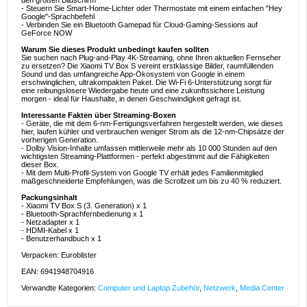
den großen Bildschirm
- Steuern Sie Smart-Home-Lichter oder Thermostate mit einem einfachen "Hey
Google"-Sprachbefehl
- Verbinden Sie ein Bluetooth Gamepad für Cloud-Gaming-Sessions auf
GeForce NOW
Warum Sie dieses Produkt unbedingt kaufen sollten
Sie suchen nach Plug-and-Play 4K-Streaming, ohne Ihren aktuellen Fernseher
zu ersetzen? Die Xiaomi TV Box S vereint erstklassige Bilder, raumfüllenden
Sound und das umfangreiche App-Ökosystem von Google in einem
erschwinglichen, ultrakompakten Paket. Die Wi-Fi 6-Unterstützung sorgt für
eine reibungslosere Wiedergabe heute und eine zukunftssichere Leistung
morgen - ideal für Haushalte, in denen Geschwindigkeit gefragt ist.
Interessante Fakten über Streaming-Boxen
- Geräte, die mit dem 6-nm-Fertigungsverfahren hergestellt werden, wie dieses
hier, laufen kühler und verbrauchen weniger Strom als die 12-nm-Chipsätze der
vorherigen Generation.
- Dolby Vision-Inhalte umfassen mittlerweile mehr als 10 000 Stunden auf den
wichtigsten Streaming-Plattformen - perfekt abgestimmt auf die Fähigkeiten
dieser Box.
- Mit dem Multi-Profil-System von Google TV erhält jedes Familienmitglied
maßgeschneiderte Empfehlungen, was die Scrollzeit um bis zu 40 % reduziert.
Packungsinhalt
- Xiaomi TV Box S (3. Generation) x 1
- Bluetooth-Sprachfernbedienung x 1
- Netzadapter x 1
- HDMI-Kabel x 1
- Benutzerhandbuch x 1
Verpacken: Euroblister
EAN: 6941948704916
Verwandte Kategorien:
Computer und Laptop Zubehör
,
Netzwerk
,
Media Center