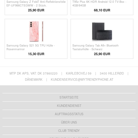
Samsung Galaxy Z Fold7 Anti-Reflektionsfolie
T95z Plus 6K HDR Android 12.0 TV-Box -
EF-UF966CTEGWW - 2 Stück.
4GB/64GB
25,90
EUR
68,10 EUR
Samsung Galaxy S21 5G TPU Hülle -
Samsung Galaxy Tab A9+ Bluetooth
Rosenmarmor
Tastaturhülle - Schwarz
15,30 EUR
25,90 EUR
MTP DK APS, VAT: DK 37860220
|
KARLEBOVEJ 59
|
3400 HILLERØD
|
DÄNEMARK
|
KUNDENSERVICE@MYTRENDYPHONE.AT
STARTSEITE
KUNDENDIENST
AUFTRAGSSTATUS
ÜBER UNS
CLUB TRENDY